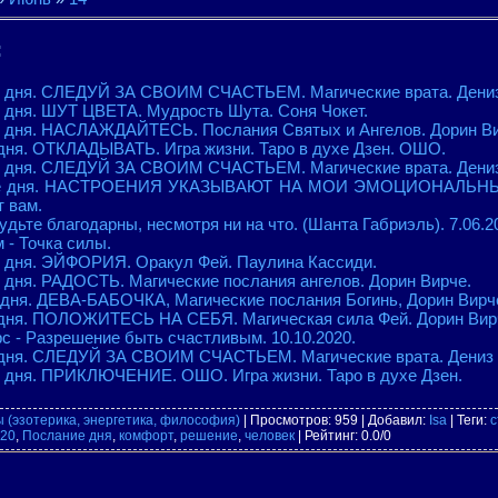
:
ие дня. СЛЕДУЙ ЗА СВОИМ СЧАСТЬЕМ. Магические врата. Дениз
е дня. ШУТ ЦВЕТА. Мудрость Шута. Соня Чокет.
ие дня. НАСЛАЖДАЙТЕСЬ. Послания Святых и Ангелов. Дорин Ви
 дня. ОТКЛАДЫВАТЬ. Игра жизни. Таро в духе Дзен. ОШО.
ие дня. СЛЕДУЙ ЗА СВОИМ СЧАСТЬЕМ. Магические врата. Дениз
ание дня. НАСТРОЕНИЯ УКАЗЫВАЮТ НА МОИ ЭМОЦИОНАЛЬ
т вам.
удьте благодарны, несмотря ни на что. (Шанта Габриэль). 7.06.2
 - Точка силы.
е дня. ЭЙФОРИЯ. Оракул Фей. Паулина Кассиди.
е дня. РАДОСТЬ. Магические послания ангелов. Дорин Вирче.
 дня. ДЕВА-БАБОЧКА, Магические послания Богинь, Дорин Вирч
е дня. ПОЛОЖИТЕСЬ НА СЕБЯ. Магическая сила Фей. Дорин Вир
с - Разрешение быть счастливым. 10.10.2020.
е дня. СЛЕДУЙ ЗА СВОИМ СЧАСТЬЕМ. Магические врата. Дениз 
е дня. ПРИКЛЮЧЕНИЕ. ОШО. Игра жизни. Таро в духе Дзен.
 (эзотерика, энергетика, философия)
|
Просмотров
: 959 |
Добавил
:
Isa
|
Теги
:
с
20
,
Послание дня
,
комфорт
,
решение
,
человек
|
Рейтинг
:
0.0
/
0