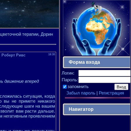
веточной терапии, Дорин
 Роберт Ривс
18:30
Форма входа
Логин:
Пароль:
ь движение вперед
запомнить
Забыл пароль
|
Регистрация
сложилась ситуация, когда
о вы не примете никакого
 следующие шаги на вашем
Навигатор
озволит вам расти дальше.
им негативным проявлением
му и тому же результату.