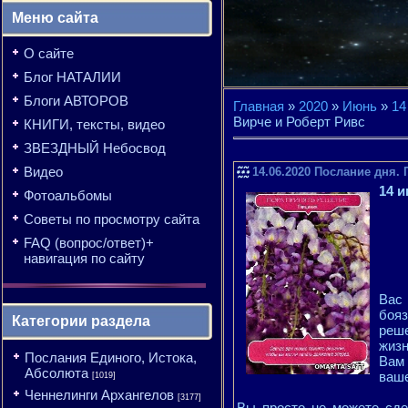
Меню сайта
О сайте
Блог НАТАЛИИ
Блоги АВТОРОВ
Главная
»
2020
»
Июнь
»
14
Вирче и Роберт Ривс
КНИГИ, тексты, видео
ЗВЕЗДНЫЙ Небосвод
Видео
14.06.2020 Послание дня
14 и
Фотоальбомы
Советы по просмотру сайта
FAQ (вопрос/ответ)+
навигация по сайту
Вас 
боя
Категории раздела
реш
жизн
Послания Единого, Истока,
Вам 
Абсолюта
ваше
[1019]
Ченнелинги Архангелов
[3177]
Вы просто не можете сде