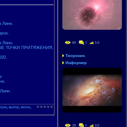
 Линн.
рче.
 Линн.
84
3
5.0
НЫЕ ТОЧКИ ПРИТЯЖЕНИЯ.
Творение.
020.
Информер
е
че.
Линн.
трах
,
выбор
,
жизнь
,
29
0
0.0