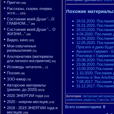
Притчи
[198]
Рассказы, сказки, очерки,
Похожие материалы
эссе....
[303]
Состояния моей Души "...О
24.01.2020. Послан
ГЛАВНОМ..."
[48]
31.01.2020. Послани
Состояния моей Души "... О
26.03.2020. Послан
ЖИЗНИ..."
4.04.2020. Послание
[46]
16.04.2020. Послан
Видео, кино
[303]
12.05.2020. Посл
Мои озвученные
Просите и дано буде
размышления
Архангел Гавриил - Б
[51]
Разговор с Гавриилом
Альтернатива (материалы
20.08.2020. Послани
для личного восприятия)
[62]
23.08.2020. Послани
Исповедь читателя...
[7]
13.09.2020 Послание
1.10.2020. Послани
Поэзия
[49]
Ангелы и Энн Альбер
ЭЗО-юмор
[70]
7.08.2017. Послани
Авторские материалы
31.12.2017. Послани
(разное, до 2020)
[6023]
2020 ЭНЕРГИИ года
Категория
:
Авторские материалы
[114]
изменение
,
радость
,
Счастье
,
20
2020 - энергии месяцев
[479]
Всего комментариев
:
0
2018 - 2019 ЭНЕРГИИ года и
месяцев
[106]