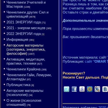
Ченнелинги Учителей и
Разница лишь в том, как 
Мастеров
[1246]
вы считаете наиболее бе
Ченнелинги других Сил и
Оставьте страх и двигайте
цивилизаций
[4679]
Дополнительные значе
2021 ЭНЕРГИИ года
[71]
2021 - энергии месяцев
Пора произвести изменен
[395]
2022 ЭНЕРГИИ года
[1]
Вас призывают двигаться
Информация
[381]
Авторские материалы
(эзотерика, энергетика,
философия)
[1907]
Источник материала: сайт
Активации, медитации,
Публикация:
сайт “
OMAR T
практики, техники
[827]
Ченнелинги Крайона
[309]
Резонирует?
Ченнелинги Гайи, Лемурии,
Несите Свет дальше. Под
Атлантидіы
[87]
Публицистика
[8]
Авторские материалы
(психология)
[34]
О жизни (психология
отношений)
[79]
Материал добавлен:
2020