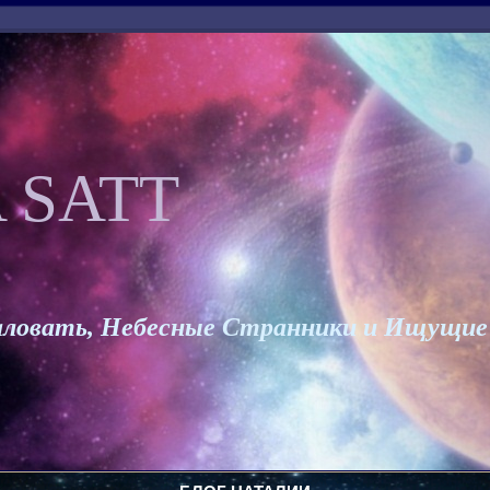
 SATT
ловать, Небесные Странники и Ищущие