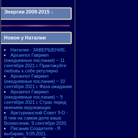
Энергии 2009-2015 ↓
Энергии 2009-2011 годы
2010 - энергии месяцев
Новое у Наталии
2010 - ЭНЕРГИИ года
2011 - энергии месяцев
Наталия - ЗАВЕРШЕНИЕ.
2011 - ЭНЕРГИИ года
Архангел Гавриил
2012 - энергии месяцев
(ежедневные послания) ~ 11
2012 - ЭНЕРГИИ года
сентября 2021 г. Практикуйте
2013 - энергии месяцев
любовь к себе регулярно
2013 - ЭНЕРГИИ года
Архангел Гавриил
2014 - энергии месяцев
(ежедневные послания) ~ 10
2014 - ЭНЕРГИИ года
сентября 2021 г. Фаза ожидания
2015 - энергии месяцев
Архангел Гавриил
2015 - ЭНЕРГИИ года
(ежедневные послания) ~ 9
сентября 2021 г. Страх перед
мнением окружающих
Арктурианский Совет 9-D -
В чем на самом деле ваше
Вознесение. 9 сентября 2020.
Писания Создателя - Я
выбираю. 9.09.2021.