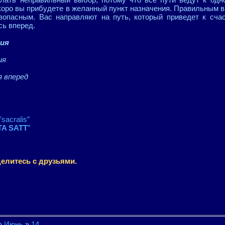
скоро вы прибудете в желанный пункт назначения. Правильным в
зопасным. Вас направляют на путь, который приведет к счас
сь вперед.
ния
ия
 вперед
”sacralis”
A SATT
”
елитесь с друзьями.
»
Июнь
»
14