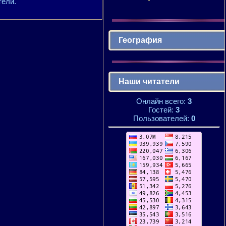
тели.
География
Наши читатели
Онлайн всего:
3
Гостей:
3
Пользователей:
0