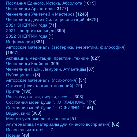
Послания Единого, Истока, Абсолюта
[1019]
Ченнелинги Архангелов
[3177]
Ченнелинги Учителей и Мастеров
[1246]
Ченнелинги других Сил и цивилизаций
[4679]
2021 ЭНЕРГИИ года
[71]
2021 - энергии месяцев
[395]
2022 ЭНЕРГИИ года
[1]
Информация
[381]
Авторские материалы (эзотерика, энергетика, философия)
[1907]
Активации, медитации, практики, техники
[827]
Ченнелинги Крайона
[309]
Ченнелинги Гайи, Лемурии, Атлантидіы
[87]
Публицистика
[8]
Авторские материалы (психология)
[34]
О жизни (психология отношений)
[79]
Притчи
[198]
Рассказы, сказки, очерки, эссе....
[303]
Состояния моей Души "...О ГЛАВНОМ..."
[48]
Состояния моей Души "... О ЖИЗНИ..."
[46]
Видео, кино
[303]
Мои озвученные размышления
[51]
Альтернатива (материалы для личного восприятия)
[62]
Исповедь читателя...
[7]
Поэзия
[49]