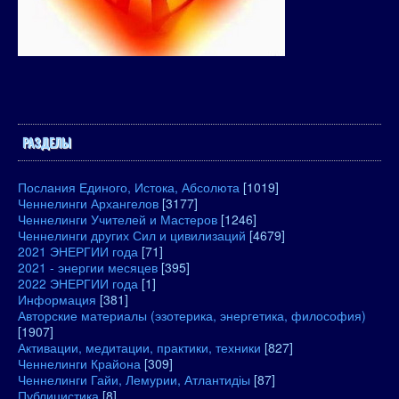
РАЗДЕЛЫ
Послания Единого, Истока, Абсолюта
[1019]
Ченнелинги Архангелов
[3177]
Ченнелинги Учителей и Мастеров
[1246]
Ченнелинги других Сил и цивилизаций
[4679]
2021 ЭНЕРГИИ года
[71]
2021 - энергии месяцев
[395]
2022 ЭНЕРГИИ года
[1]
Информация
[381]
Авторские материалы (эзотерика, энергетика, философия)
[1907]
Активации, медитации, практики, техники
[827]
Ченнелинги Крайона
[309]
Ченнелинги Гайи, Лемурии, Атлантидіы
[87]
Публицистика
[8]