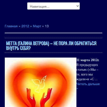
Главная
»
2012
»
Март
»
13
METTA (ГАЛИНА ВЕТРОВА) – НЕ ПОРА ЛИ ОБРАТИТЬСЯ
ВНУТРЬ СЕБЯ?
11 марта 2012г.
В предыдущих
статьях
(«Мы –
те, кого мы
ждали»
и
«С
...
Читать дальше
»