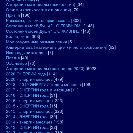
Авторские материалы (психология)
[34]
О жизни (психология отношений)
[79]
Притчи
[198]
Рассказы, сказки, очерки, эссе....
[303]
Состояния моей Души "...О ГЛАВНОМ..."
[48]
Состояния моей Души "... О ЖИЗНИ..."
[46]
Видео, кино
[303]
Мои озвученные размышления
[51]
Альтернатива (материалы для личного восприятия)
[62]
Исповедь читателя...
[7]
Поэзия
[49]
ЭЗО-юмор
[70]
Авторские материалы (разное, до 2020)
[6023]
2020 ЭНЕРГИИ года
[114]
2020 - энергии месяцев
[479]
2018 - 2019 ЭНЕРГИИ года и месяцев
[106]
2017 - ЭНЕРГИИ года и месяцев
[11]
2016 - ЭНЕРГИИ года
[31]
2016 - энергии месяцев
[223]
2015 - ЭНЕРГИИ года
[15]
2015 - энергии месяцев
[323]
2014 - ЭНЕРГИИ года
[32]
2014 - энергии месяцев
[198]
2013 - ЭНЕРГИИ года
[32]
2013 - энергии месяцев
[339]