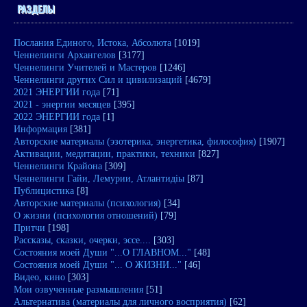
РАЗДЕЛЫ
Послания Единого, Истока, Абсолюта
[1019]
Ченнелинги Архангелов
[3177]
Ченнелинги Учителей и Мастеров
[1246]
Ченнелинги других Сил и цивилизаций
[4679]
2021 ЭНЕРГИИ года
[71]
2021 - энергии месяцев
[395]
2022 ЭНЕРГИИ года
[1]
Информация
[381]
Авторские материалы (эзотерика, энергетика, философия)
[1907]
Активации, медитации, практики, техники
[827]
Ченнелинги Крайона
[309]
Ченнелинги Гайи, Лемурии, Атлантидіы
[87]
Публицистика
[8]
Авторские материалы (психология)
[34]
О жизни (психология отношений)
[79]
Притчи
[198]
Рассказы, сказки, очерки, эссе....
[303]
Состояния моей Души "...О ГЛАВНОМ..."
[48]
Состояния моей Души "... О ЖИЗНИ..."
[46]
Видео, кино
[303]
Мои озвученные размышления
[51]
Альтернатива (материалы для личного восприятия)
[62]