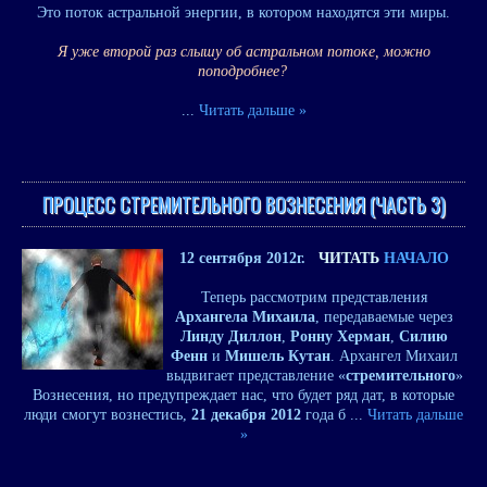
Это поток астральной энергии, в котором находятся эти миры.
Я уже второй раз слышу об астральном потоке, можно
поподробнее?
...
Читать дальше »
ПРОЦЕСС СТРЕМИТЕЛЬНОГО ВОЗНЕСЕНИЯ (ЧАСТЬ 3)
12 сентября 2012г.
ЧИТАТЬ
НАЧАЛО
Теперь рассмотрим представления
Архангела Михаила
, передаваемые через
Линду Диллон
,
Ронну Херман
,
Силию
Фенн
и
Мишель Кутан
. Архангел Михаил
выдвигает представление «
стремительного
»
Вознесения, но предупреждает нас, что будет ряд дат, в которые
люди смогут вознестись,
21 декабря 2012
года б
...
Читать дальше
»