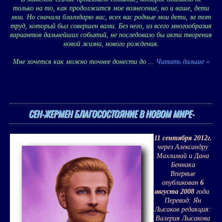
только на то, как продолжится мое вознесение, но и ваше, дети
мои. Но сначала благодарю вас, всех вас родные мои дети, за тот
труд, который был совершен вами. Без него, из всего многообразия
вариантов дальнейших событий, не последовало бы акта творения
новой жизни, нового рождения.
Мне хочется как можно точнее донести до
...
Читать дальше »
СЕН-ЖЕРМЕН БЛАГОСОСТОЯНИЕ В НОВОМ МИРЕ-
11 сентября 2012г.
через Александру
Махлимай и Дана
Беннака
Впервые
опубликован
6
августа 2008
года.
Перевод: Ян
Лысаков редакция:
Валерия Лысакова