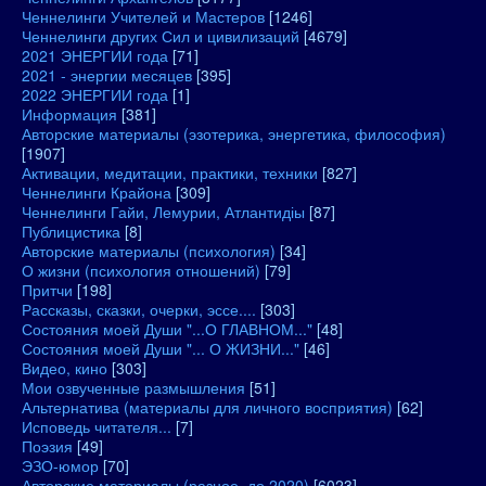
Ченнелинги Учителей и Мастеров
[1246]
Ченнелинги других Сил и цивилизаций
[4679]
2021 ЭНЕРГИИ года
[71]
2021 - энергии месяцев
[395]
2022 ЭНЕРГИИ года
[1]
Информация
[381]
Авторские материалы (эзотерика, энергетика, философия)
[1907]
Активации, медитации, практики, техники
[827]
Ченнелинги Крайона
[309]
Ченнелинги Гайи, Лемурии, Атлантидіы
[87]
Публицистика
[8]
Авторские материалы (психология)
[34]
О жизни (психология отношений)
[79]
Притчи
[198]
Рассказы, сказки, очерки, эссе....
[303]
Состояния моей Души "...О ГЛАВНОМ..."
[48]
Состояния моей Души "... О ЖИЗНИ..."
[46]
Видео, кино
[303]
Мои озвученные размышления
[51]
Альтернатива (материалы для личного восприятия)
[62]
Исповедь читателя...
[7]
Поэзия
[49]
ЭЗО-юмор
[70]
Авторские материалы (разное, до 2020)
[6023]