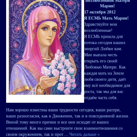
Возлюбленной Матери
Марии!
17 октября 2012
Я ЕСМЬ Мать Мария!
Здравствуйте мои
возлюбленные!
Я ЕСМЬ пришла для
потока сегодня наших
энергий Любви вам.
Мне выпала честь
открыть его своей
Любовью Матери. Как
каждая мать на Земле
любя своего дитя, даёт
ему всё необходимое для
роста, так мы для вас
отдаём часть себя.
Нам хорошо известны ваши трудности сегодня, ваши распри,
ваши разногласия, как в Движении, так и в повседневной жизни.
Виной тому много причин и все они исходят от ваших
отношений. Как вы сами выстроите свои взаимоотношения со
своим окружением, так и прот
...
Читать дальше »