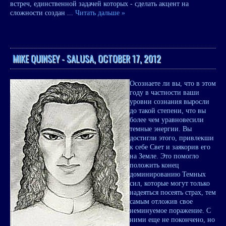
встреч, единственной задачей которых - сделать акцент на
сложности создан
...
Читать дальше »
MIKE QUINSEY - SALUSA, OCTOBER 17, 2012
Осознаете ли вы, что в этом
году в частности ваши
уровни сознания выросли
до такой степени, что вы
более чем уравновесили
темные энергии. Вы
достигли этого, привлекши
к себе Свет и заякорив его
на Земле. Это помогло
положить конец
доминированию Темных
сил, которые могут только
надеяться посеять страх, тем
самым отложив свое
неминуемое поражение. С
ними еще не покончено, но