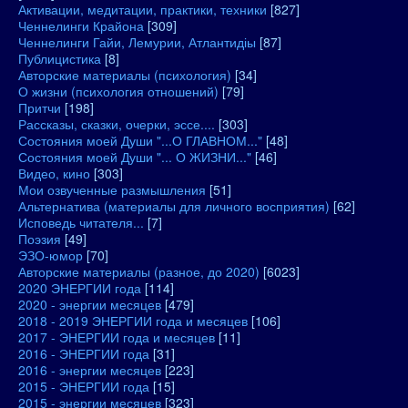
Активации, медитации, практики, техники
[827]
Ченнелинги Крайона
[309]
Ченнелинги Гайи, Лемурии, Атлантидіы
[87]
Публицистика
[8]
Авторские материалы (психология)
[34]
О жизни (психология отношений)
[79]
Притчи
[198]
Рассказы, сказки, очерки, эссе....
[303]
Состояния моей Души "...О ГЛАВНОМ..."
[48]
Состояния моей Души "... О ЖИЗНИ..."
[46]
Видео, кино
[303]
Мои озвученные размышления
[51]
Альтернатива (материалы для личного восприятия)
[62]
Исповедь читателя...
[7]
Поэзия
[49]
ЭЗО-юмор
[70]
Авторские материалы (разное, до 2020)
[6023]
2020 ЭНЕРГИИ года
[114]
2020 - энергии месяцев
[479]
2018 - 2019 ЭНЕРГИИ года и месяцев
[106]
2017 - ЭНЕРГИИ года и месяцев
[11]
2016 - ЭНЕРГИИ года
[31]
2016 - энергии месяцев
[223]
2015 - ЭНЕРГИИ года
[15]
2015 - энергии месяцев
[323]