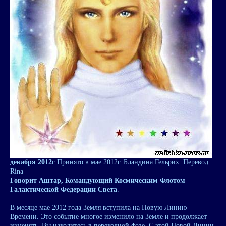
декабря 2012
г Принято в мае 2012г. Бландина Гельрих. Перевод
Rina
Говорит Аштар, Командующий Космическим Флотом
Галактической Федерации Света
.
В месяце мае 2012 года Земля вступила на Новую Линию
Времени. Это событие многое изменило на Земле и продолжает
изменять. Вы находитесь в переходной фазе. С этой Новой Линии