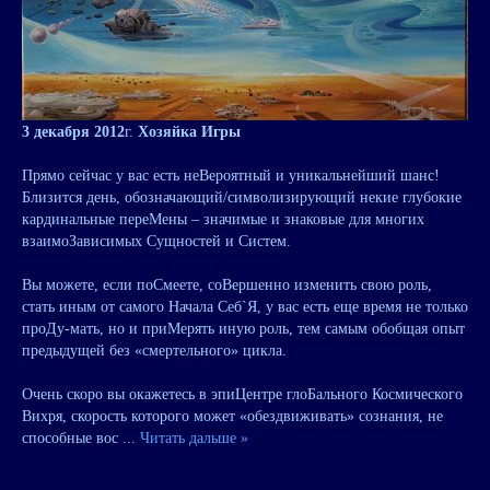
3 декабря 2012
г.
Хозяйка Игры
Прямо сейчас у вас есть неВероятный и уникальнейший шанс!
Близится день, обозначающий/символизирующий некие глубокие
кардинальные переМены – значимые и знаковые для многих
взаимоЗависимых Сущностей и Систем.
Вы можете, если поСмеете, соВершенно изменить свою роль,
стать иным от самого Начала Себ`Я, у вас есть еще время не только
проДу-мать, но и приМерять иную роль, тем самым обобщая опыт
предыдущей без «смертельного» цикла.
Очень скоро вы окажетесь в эпиЦентре глоБального Космического
Вихря, скорость которого может «обездвиживать» сознания, не
способные вос
...
Читать дальше »