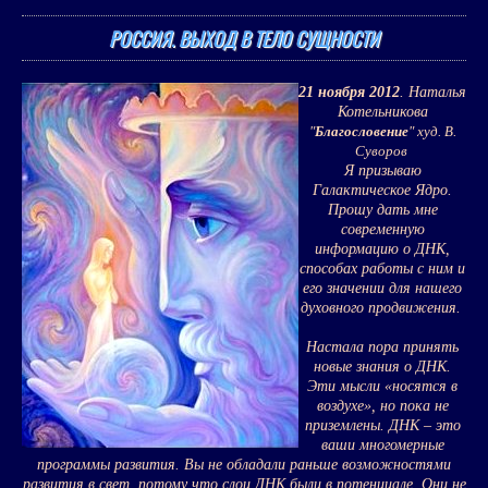
РОССИЯ. ВЫХОД В ТЕЛО СУЩНОСТИ
21 ноября 2012
. Наталья
Котельникова
"
Благословение
" худ. В.
Суворов
Я призываю
Галактическое Ядро.
Прошу дать мне
современную
информацию о ДНК,
способах работы с ним и
его значении для нашего
духовного продвижения.
Настала пора принять
новые знания о ДНК.
Эти мысли «носятся в
воздухе», но пока не
приземлены. ДНК – это
ваши многомерные
программы развития. Вы не обладали раньше возможностями
развития в свет, потому что слои ДНК были в потенциале. Они не