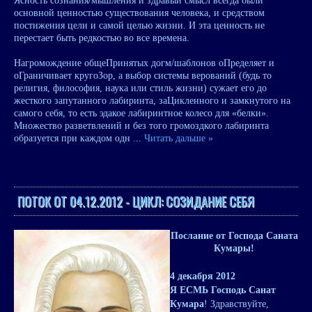
Ясность сознания/мышления и здравый смысл всегда были
основной ценностью существования человека, и средством
постижения цели и самой целью жизни. И эта ценность не
перестает быть редкостью во все времена.
Нагромождение общеПринятых догм/шаблонов оПределяет и
оГраничивает кругоЗор, а выбор системы верований (будь то
религия, философия, наука или стиль жизни) сужает его до
жесткого запутанного лабиринта, заЦикленного и замкнутого на
самого себя, то есть эдакое лабиринтное колесо для «белки».
Множество разветвлений и без того громоздкого лабиринта
образуется при каждом одн
...
Читать дальше »
ПОТОК ОТ 04.12.2012 - ЦИКЛ: СОЗИДАНИE СЕБЯ
Послание от Господа Саната
Кумары!
4 декабря 2012
Я ЕСМЬ Господь Санат
Кумара
! Здравствуйте,