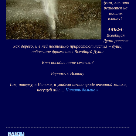
души, как это
решается на
высших
планах?
АЛЬФА
:
Всеобщая
Душа растет
как дерево, и в ней постоянно прирастают листья – души,
небольшие фрагменты Всеобщей Души.
Кто посадил наше семечко?
Вернись к Истоку.
Там, наверху, в Истоке, я увидела нечто вроде пчелиной матки,
несущей яйц
...
Читать дальше »
РАЗДЕЛЫ