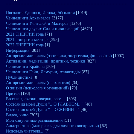
Послания Единого, Истока, Абсолюта
[1019]
Ченнелинги Архангелов
[3177]
Ченнелинги Учителей и Мастеров
[1246]
Ченнелинги других Сил и цивилизаций
[4679]
2021 ЭНЕРГИИ года
[71]
2021 - энергии месяцев
[395]
2022 ЭНЕРГИИ года
[1]
Информация
[381]
Авторские материалы (эзотерика, энергетика, философия)
[1907]
Активации, медитации, практики, техники
[827]
Ченнелинги Крайона
[309]
Ченнелинги Гайи, Лемурии, Атлантидіы
[87]
Публицистика
[8]
Авторские материалы (психология)
[34]
О жизни (психология отношений)
[79]
Притчи
[198]
Рассказы, сказки, очерки, эссе....
[303]
Состояния моей Души "...О ГЛАВНОМ..."
[48]
Состояния моей Души "... О ЖИЗНИ..."
[46]
Видео, кино
[303]
Мои озвученные размышления
[51]
Альтернатива (материалы для личного восприятия)
[62]
Исповедь читателя...
[7]