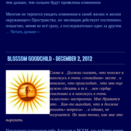
чем дальше, тем сильнее будут проявлены изменения.
Многим не терпится увидеть изменения в своей жизни и жизни
окружающего Пространства, но эволюция действует постепенно,
пошагово, меняя не всё сразу, а последовательно одно за другим.
...
Читать дальше »
BLOSSOM GOODCHILD - DECEMBER 2, 2012
Снова я.. Должна сказать, что похоже я
нахожусь в очень «спокойном» месте...и
неважно, что происходит...что мне еще
нужно сделать и т.п....мое сердце
счастливо и я нахожусь в очень
«классном» настроении. Мне Нравится
это....Как-то выходит, что я должна
решить» вопросы» ...и однако, не
получается. Не знаю точно, как мне это
выразить
.
Наилучшие пожелания тебе, Блоссом и ВСЕМ, кто выберет время