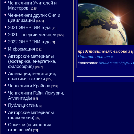
Ченнелинги Учителей и
Мастеров
[1246]
Ченнелинги других Сил и
цивилизаций
[4679]
2021 ЭНЕРГИИ года
[71]
2021 - энергии месяцев
[395]
2022 ЭНЕРГИИ года
[1]
Информация
[381]
представителях высокой ц
Авторские материалы
Читать дальше »
(эзотерика, энергетика,
Категория:
Ченнелинги других 
философия)
[1907]
Активации, медитации,
практики, техники
[827]
Ченнелинги Крайона
[309]
Ченнелинги Гайи, Лемурии,
Атлантидіы
[87]
Публицистика
[8]
Авторские материалы
(психология)
[34]
О жизни (психология
отношений)
[79]