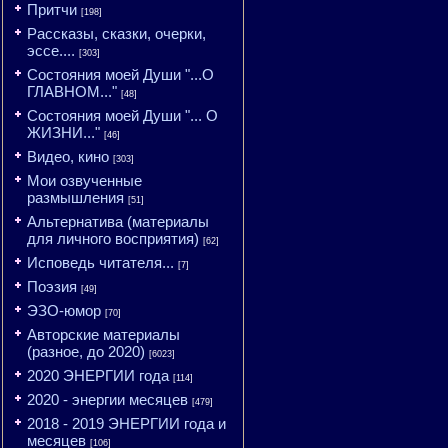
Притчи
[198]
Рассказы, сказки, очерки,
эссе....
[303]
Состояния моей Души "...О
ГЛАВНОМ..."
[48]
Состояния моей Души "... О
ЖИЗНИ..."
[46]
Видео, кино
[303]
Мои озвученные
размышления
[51]
Альтернатива (материалы
для личного восприятия)
[62]
Исповедь читателя...
[7]
Поэзия
[49]
ЭЗО-юмор
[70]
Авторские материалы
(разное, до 2020)
[6023]
2020 ЭНЕРГИИ года
[114]
2020 - энергии месяцев
[479]
2018 - 2019 ЭНЕРГИИ года и
месяцев
[106]