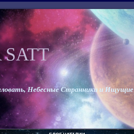
 SATT
ловать, Небесные Странники и Ищущие