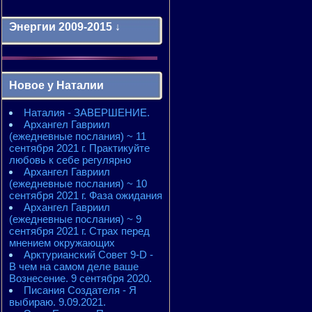
Энергии 2009-2015 ↓
Энергии 2009-2011 годы
2010 - энергии месяцев
Новое у Наталии
2010 - ЭНЕРГИИ года
2011 - энергии месяцев
Наталия - ЗАВЕРШЕНИЕ.
2011 - ЭНЕРГИИ года
Архангел Гавриил
2012 - энергии месяцев
(ежедневные послания) ~ 11
2012 - ЭНЕРГИИ года
сентября 2021 г. Практикуйте
2013 - энергии месяцев
любовь к себе регулярно
2013 - ЭНЕРГИИ года
Архангел Гавриил
2014 - энергии месяцев
(ежедневные послания) ~ 10
2014 - ЭНЕРГИИ года
сентября 2021 г. Фаза ожидания
2015 - энергии месяцев
Архангел Гавриил
2015 - ЭНЕРГИИ года
(ежедневные послания) ~ 9
сентября 2021 г. Страх перед
мнением окружающих
Арктурианский Совет 9-D -
В чем на самом деле ваше
Вознесение. 9 сентября 2020.
Писания Создателя - Я
выбираю. 9.09.2021.