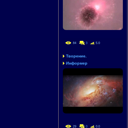
84
3
5.0
Творение.
Информер
29
0
0.0