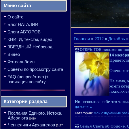
Меню сайта
О сайте
Блог НАТАЛИИ
Блоги АВТОРОВ
Главная
»
2012
»
Декабрь
»
КНИГИ, тексты, видео
ЗВЕЗДНЫЙ Небосвод
ОТКРЫТОЕ письмо по вопр
Видео
14 ноября
Приветств
Фотоальбомы
Советы по просмотру сайта
Очень хот
FAQ (вопрос/ответ)+
Не знаю, 
навигация по сайту
компьютер
подключен
Категории раздела
Но позволила себе это тольк
дальше »
Послания Единого, Истока,
Категория:
Мои озвученные ра
Абсолюта
[1019]
Ченнелинги Архангелов
[3177]
Семья Света об Орионе. О