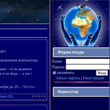
айт!
Форма входа
 включения компьютера.
Логин:
Пароль:
 ним – если включен
запомнить
и я на виду… а уж с
Забыл пароль
|
Регистрация
екабря до 20
...
Читать
Навигатор
арии (22)