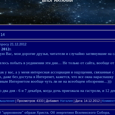
БЛОГ НАТАЛИИ
14
осу 21.12.2012
 2012
г.
ую Вас, мои дорогие друзья, читатели и случайно заглянувшие на с
елось побыть в уединении эти дни… Не только от сайта, вообще от
как у вас, а у меня интересная ассоциация и ощущения, связанные с
, даже без доступа в Интеренет, кажется, что все окна нараспашку 
ным Интернетом вообще чуть ли не на всеобщем обозрении…)))
о два дня - 6 и 7 декабря, когда дочь приезжала на гастроли, и 12 д
змышления
| Просмотров: 4333 | Добавил:
Наталия
| Дата:
14.12.2012
|
Коммент
 "церковном" образе Христа. Об энергетике Вселенского Собора.