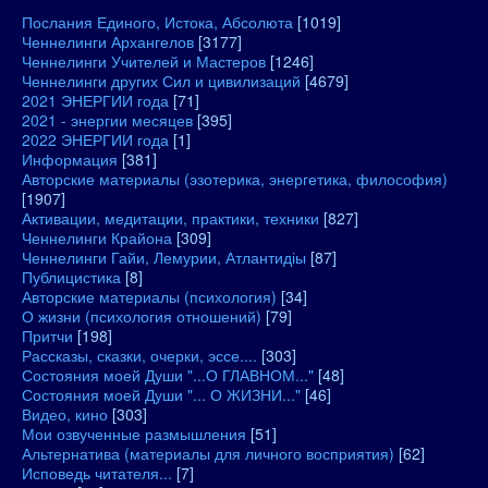
Послания Единого, Истока, Абсолюта
[1019]
Ченнелинги Архангелов
[3177]
Ченнелинги Учителей и Мастеров
[1246]
Ченнелинги других Сил и цивилизаций
[4679]
2021 ЭНЕРГИИ года
[71]
2021 - энергии месяцев
[395]
2022 ЭНЕРГИИ года
[1]
Информация
[381]
Авторские материалы (эзотерика, энергетика, философия)
[1907]
Активации, медитации, практики, техники
[827]
Ченнелинги Крайона
[309]
Ченнелинги Гайи, Лемурии, Атлантидіы
[87]
Публицистика
[8]
Авторские материалы (психология)
[34]
О жизни (психология отношений)
[79]
Притчи
[198]
Рассказы, сказки, очерки, эссе....
[303]
Состояния моей Души "...О ГЛАВНОМ..."
[48]
Состояния моей Души "... О ЖИЗНИ..."
[46]
Видео, кино
[303]
Мои озвученные размышления
[51]
Альтернатива (материалы для личного восприятия)
[62]
Исповедь читателя...
[7]