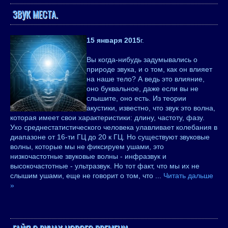
ЗВУК МЕСТА.
15 января 2015
г.
Вы когда-нибудь задумывались о
природе звука, и о том, как он влияет
на наше тело? А ведь это влияние,
оно буквальное, даже если вы не
слышите, оно есть. Из теории
акустики, известно, что звук это волна,
которая имеет свои характеристики: длину, частоту, фазу.
Ухо среднестатистического человека улавливает колебания в
диапазоне от 16-ти ГЦ до 20 к ГЦ. Но существуют звуковые
волны, которые мы не фиксируем ушами, это
низкочастотные звуковые волны - инфразвук и
высокочастотные - ультразвук. Но тот факт, что мы их не
слышим ушами, еще не говорит о том, что
...
Читать дальше
»