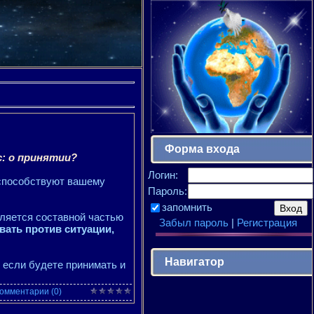
Форма входа
с: о принятии?
Логин:
 способствуют вашему
Пароль:
запомнить
вляется составной частью
Забыл пароль
|
Регистрация
вать против ситуации,
Навигатор
 если будете принимать и
омментарии (0)