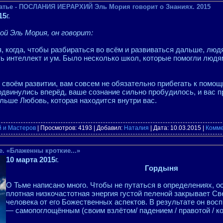
атье - ПОСЛАНИЯ ИЕРАРХИЙ Эль Мория говорит о Знаниях. 2015
15
г.
ой Эль Мория, он говорит:
, когда, чтобы разбираться во всём и развиваться дальше, лю
ь интеллект и ум. Было несколько школ, которые помогли людя
в своём развитии, вам совсем не обязательно прибегать к помощ
одвинулись вперёд, ваше сознание сильно пробудилось, и вас 
льше Любовь, которая находится внутри вас.
й и Мастеров
| Просмотров: 4193 | Добавил:
Наталия
| Дата:
10.03.2015
|
Комме
. «Блаженны кроткие...»
10 марта 2015
г.
Гордыня
О Тьме написано много. Чтобы не путаться в определениях, ос
плотная низкочастотная энергия густой пеленой закрывает Св
человека от его Божественных аспектов. В результате он вос
— самопоглощённым (своим взлётом/ падением / правотой / 