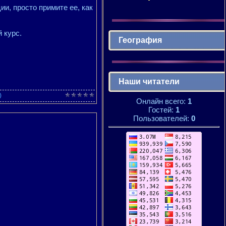
ии, просто примите ее, как
 курс.
География
Наши читатели
)
Онлайн всего:
1
Гостей:
1
Пользователей:
0