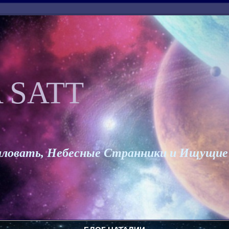
 SATT
ловать, Небесные Странники и Ищущие