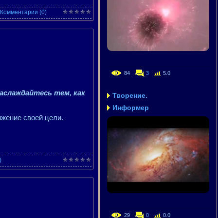
Комментарии (0)
84
3
5.0
аслаждайтесь тем, как
Творение.
Информер
ижение своей цели.
)
29
0
0.0