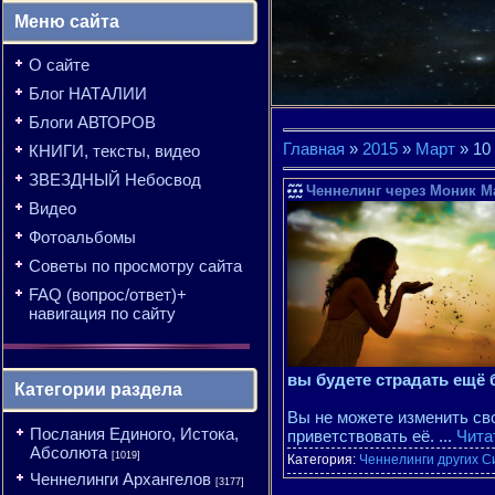
Меню сайта
О сайте
Блог НАТАЛИИ
Блоги АВТОРОВ
Главная
»
2015
»
Март
»
10
КНИГИ, тексты, видео
ЗВЕЗДНЫЙ Небосвод
Ченнелинг через Моник М
Видео
Фотоальбомы
Советы по просмотру сайта
FAQ (вопрос/ответ)+
навигация по сайту
вы будете страдать ещё
Категории раздела
Вы не можете изменить сво
Послания Единого, Истока,
приветствовать её.
...
Чита
Абсолюта
[1019]
Категория:
Ченнелинги других С
Ченнелинги Архангелов
[3177]