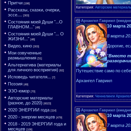
Притчи
[198]
Категория:
Авторские материалы
Рассказы, сказки, очерки,
эссе....
[303]
Архангел Гавриил (ежедне
Состояния моей Души "...О
10 марта 2
ГЛАВНОМ..."
[48]
Состояния моей Души "... О
8 марта 201
ЖИЗНИ..."
[46]
Видео, кино
Дорогие, ес
[303]
Мои озвученные
"
Вместо то
размышления
[51]
разворачи
Альтернатива (материалы
для личного восприятия)
Путешествие само по себе 
[62]
Исповедь читателя...
[7]
Архангел Гавриил
Поэзия
[49]
ЭЗО-юмор
[70]
Категория:
Ченнелинги Арханге
Авторские материалы
(разное, до 2020)
[6023]
2020 ЭНЕРГИИ года
Архангел Гавриил (ежедне
[114]
10 марта 2
2020 - энергии месяцев
[479]
2018 - 2019 ЭНЕРГИИ года и
7 марта 201
месяцев
[106]