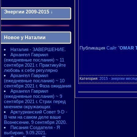
Энергии 2009-2015 ↓
Энергии 2009-2011 годы
2010 - энергии месяцев
Новое у Наталии
2010 - ЭНЕРГИИ года
2011 - энергии месяцев
Публикация
Сайт "
OMAR T
Наталия - ЗАВЕРШЕНИЕ.
2011 - ЭНЕРГИИ года
Архангел Гавриил
2012 - энергии месяцев
(ежедневные послания) ~ 11
2012 - ЭНЕРГИИ года
сентября 2021 г. Практикуйте
2013 - энергии месяцев
любовь к себе регулярно
2013 - ЭНЕРГИИ года
Архангел Гавриил
2014 - энергии месяцев
Категория:
2015 - энергии месяц
(ежедневные послания) ~ 10
2014 - ЭНЕРГИИ года
сентября 2021 г. Фаза ожидания
2015 - энергии месяцев
Архангел Гавриил
2015 - ЭНЕРГИИ года
(ежедневные послания) ~ 9
сентября 2021 г. Страх перед
мнением окружающих
Арктурианский Совет 9-D -
В чем на самом деле ваше
Вознесение. 9 сентября 2020.
Писания Создателя - Я
выбираю. 9.09.2021.