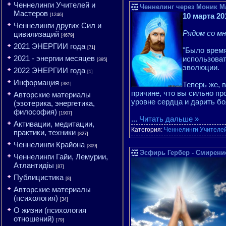
Ченнелинги Учителей и
Ченнелинг через Моник М
Мастеров
10 марта 20
[1246]
Ченнелинги других Сил и
Рядом со мн
цивилизаций
[4679]
2021 ЭНЕРГИИ года
[71]
"Было время
2021 - энергии месяцев
использоват
[395]
эволюции.
2022 ЭНЕРГИИ года
[1]
Информация
Теперь же, 
[381]
причине, что вы сильно пр
Авторские материалы
уровне сердца и дарить бо
(эзотерика, энергетика,
философия)
[1907]
...
Читать дальше »
Активации, медитации,
Категория:
Ченнелинги Учителе
практики, техники
[827]
Ченнелинги Крайона
[309]
Эсфирь Гербер - Смирение
Ченнелинги Гайи, Лемурии,
Атлантидіы
[87]
Публицистика
[8]
Авторские материалы
(психология)
[34]
О жизни (психология
отношений)
[79]