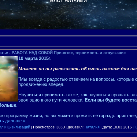
БЛОГ НАТАЛИИ
атье - РАБОТА НАД СОБОЙ Принятие, терпимость и отпускание
10 марта 2015
г.
Можете ли вы рассказать об очень важном для на
"Мы всегда с радостью отвечаем на вопросы, которые
продвижению вперёд.
Научиться принимать также, как научиться прощать, я
эволюционного пути человека.
Если вы будете восста
 больше
.
ю программу жизни, но вы можете прожить её гораздо приятнее,
ть дальше »
ил и цивилизаций
| Просмотров: 3860 | Добавил:
Наталия
| Дата:
10.03.2015
|
К