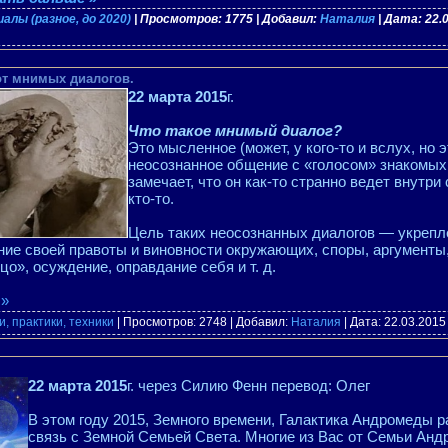
лы (разное, до 2020)
| Просмотров: 1775 | Добавил:
Наталия
| Дата:
22.
от мнимых диалогов.
22 марта 2015
г.
Что такое мнимый диалог?
Это мысленное (может, у кого-то и вслух, но 
неосознанное общение с «голосом» знакомых
замечает, что он как-то странно ведет внутри 
кто-то.
Цель таких неосознанных диалогов — укрепле
ние своей правоты и виновности окружающих, споры, аргументы
цо», осуждение, оправдание себя и т. д.
 »
, практики, техники
| Просмотров: 2748 | Добавил:
Наталия
| Дата:
22.03.2015
22 марта 2015
г. через Силию Фенн перевод: Олег
В этом году 2015, Земного времени, Галактика Андромеды 
связь с Земной Семьей Света. Многие из Вас от Семьи Анд