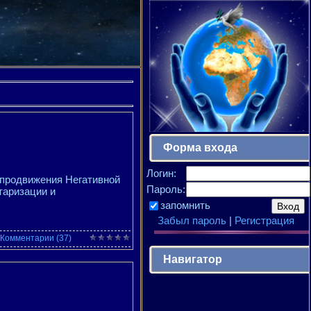
Форма входа
Логин:
 продвижения Негативной
Пароль:
таризации и
запомнить
Забыл пароль
|
Регистрация
Комментарии (37)
Навигатор