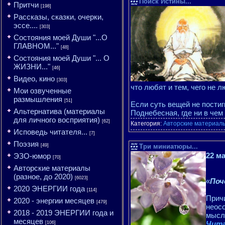
Поиск Истины...
Притчи
[198]
Рассказы, сказки, очерки,
эссе....
[303]
Состояния моей Души "...О
ГЛАВНОМ..."
[48]
Состояния моей Души "... О
ЖИЗНИ..."
[46]
Видео, кино
[303]
что любят и тем, чего не л
Мои озвученные
размышления
[51]
Если суть вещей не постиг
Альтернатива (материалы
Поднебесная, где ни в чем
для личного восприятия)
[62]
Категория:
Авторские материалы
Исповедь читателя...
[7]
Поэзия
[49]
Три миниатюры...
22 м
ЭЗО-юмор
[70]
Авторские материалы
(разное, до 2020)
[6023]
«
Поч
2020 ЭНЕРГИИ года
[114]
Прич
2020 - энергии месяцев
[479]
неосо
2018 - 2019 ЭНЕРГИИ года и
мысл
месяцев
Чита
[106]