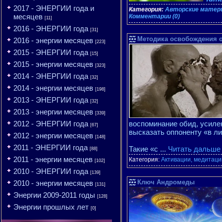
2017 - ЭНЕРГИИ года и
Категория:
Авторские материа
месяцев
Комментарии (0)
[11]
2016 - ЭНЕРГИИ года
[31]
Методика освобождения 
2016 - энергии месяцев
[223]
2015 - ЭНЕРГИИ года
[15]
2015 - энергии месяцев
[323]
2014 - ЭНЕРГИИ года
[32]
2014 - энергии месяцев
[198]
2013 - ЭНЕРГИИ года
[32]
2013 - энергии месяцев
[339]
2012 - ЭНЕРГИИ года
воспоминание обид, усиле
[67]
высказать оппоненту «в ли
2012 - энергии месяцев
[148]
2011 - ЭНЕРГИИ года
Такие «с
...
Читать дальше
[88]
2011 - энергии месяцев
Категория:
Активации, медитации
[102]
2010 - ЭНЕРГИИ года
[139]
Ключ Андромеды
2010 - энергии месяцев
[131]
Энергии 2009-2011 годы
[128]
Энергии прошлых лет
[0]