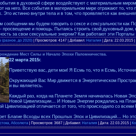
события в духовной сфере воздействуют с материальным миром
т на него. Все события в материальном мире отражают то, что
. Это истинно внутри тела и в том, что проявляется как внешня
м сообщении мы будем говорить о сексе и сексуальности как П
- просвещение и помощь. Пытаясь строить свой духовный дом, 
ность за свои сексуальные энергии? Как работают эти Порталы
 (разное, до 2020)
| Просмотров: 4147 | Добавил:
Наталия
| Дата:
22.03.2015
|
зрождение Мест Силы и Начало Эпохи Паломничества.
22 марта 2015
г.
Приветствую вас, дети мои! Я Есмь то, что я Есмь, Источн
Окружающий Вас Мир движется в Энергетическом Пространс
и вы являетесь.
Каждый раз, когда на Планете Земля начиналась Новая Эп
Новой Цивилизации… И Новые Энергии рождались на План
той Цивилизацией отличается от того, что происходило со все
рет Благие Всходы всех Прошлых Эпох и Цивилизаций… Но эт
стока, Абсолюта
| Просмотров: 3687 | Добавил:
Наталия
| Дата:
22.03.2015
|
Ко