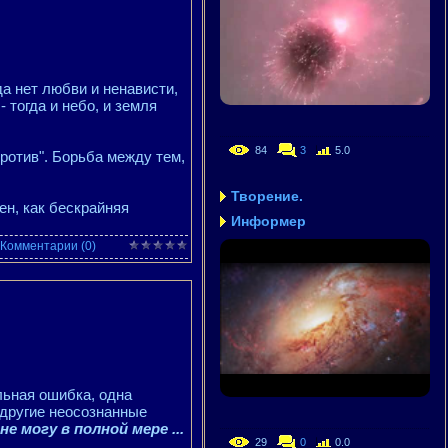
да нет любви и ненависти,
 тогда и небо, и земля
84
3
5.0
против". Борьба между тем,
Творение.
ен, как бескрайняя
Информер
Комментарии (0)
ьная ошибка, одна
 другие неосознанные
 не могу в полной мере
...
29
0
0.0