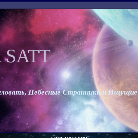
 SATT
ловать, Небесные Странники и Ищущие