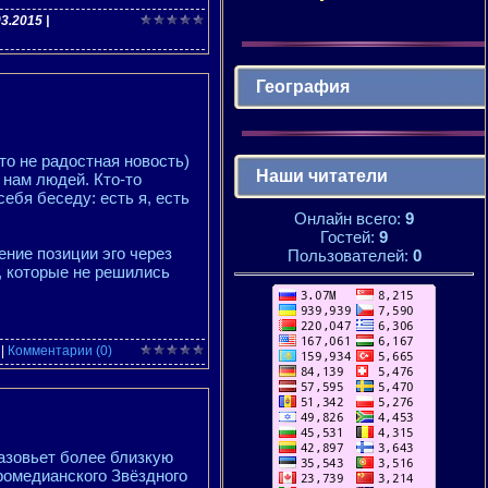
03.2015
|
География
это не радостная новость)
Наши читатели
 нам людей. Кто-то
себя беседу: есть я, есть
Онлайн всего:
9
Гостей:
9
ние позиции эго через
Пользователей:
0
, которые не решились
|
Комментарии (0)
разовьет более близкую
ромедианского Звёздного