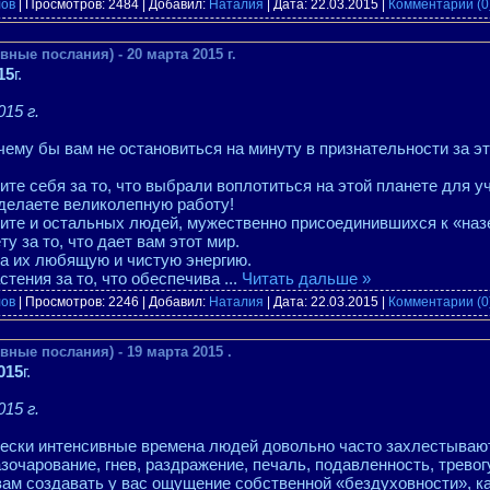
лов
| Просмотров: 2484 | Добавил:
Наталия
| Дата:
22.03.2015
|
Комментарии (0
ные послания) - 20 марта 2015 г.
15
г.
15 г.
очему бы вам не остановиться на минуту в признательности за 
те себя за то, что выбрали воплотиться на этой планете для у
 делаете великолепную работу!
ите и остальных людей, мужественно присоединившихся к «наз
у за то, что дает вам этот мир.
а их любящую и чистую энергию.
стения за то, что обеспечива
...
Читать дальше »
лов
| Просмотров: 2246 | Добавил:
Наталия
| Дата:
22.03.2015
|
Комментарии (0
ные послания) - 19 марта 2015 .
015
г.
15 г.
чески интенсивные времена людей довольно часто захлестывают
очарование, гнев, раздражение, печаль, подавленность, тревогу
вам создавать у вас ощущение собственной «бездуховности», ка