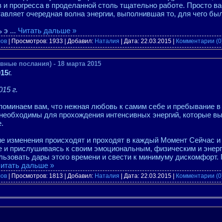
в и прогресса в проделанной столь тщательно работе. Просто 
тавляет очередная волна энергии, выполнившая то, для чего бы
ь э
...
Читать дальше »
лов
| Просмотров: 1933 | Добавил:
Наталия
| Дата:
22.03.2015
|
Комментарии (0
вные послания) - 18 марта 2015
015
г.
15 г.
апоминаем вам, что нежная любовь к самим себе и пребывание 
необходимы для прохождения интенсивных энергий, которые вы
.
е изменения происходят и проходят в каждый Момент Сейчас и 
е и прислушиваясь к своим эмоциональным, физическим и энер
льзовать дары этого времени и свести к минимуму дискомфорт. 
итать дальше »
лов
| Просмотров: 1813 | Добавил:
Наталия
| Дата:
22.03.2015
|
Комментарии (0