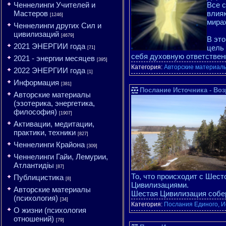
Ченнелинги Учителей и
Все 
Мастеров
влияю
[1246]
мирах
Ченнелинги других Сил и
цивилизаций
[4679]
В это
2021 ЭНЕРГИИ года
цель 
[71]
себя духовную ответствен
2021 - энергии месяцев
[395]
Категория:
Авторские материалы
2022 ЭНЕРГИИ года
[1]
Информация
[381]
Послание Источника - Во
Авторские материалы
(эзотерика, энергетика,
философия)
[1907]
Активации, медитации,
практики, техники
[827]
Ченнелинги Крайона
[309]
Ченнелинги Гайи, Лемурии,
Атлантидіы
[87]
То, что происходит с Шес
Публицистика
[8]
Цивилизациями.
Авторские материалы
Шестая Цивилизация собе
(психология)
[34]
Категория:
Послания Единого, И
О жизни (психология
отношений)
[79]