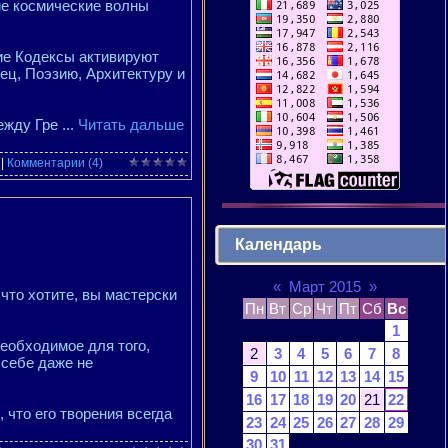
ие космические волны
ие Кодексы активируют
ец, Поэзию, Архитектуру и
ежду Гре
...
Читать дальше
|
Комментарии (4)
Календарь
«
Март 2015
»
 что хотите, вы мастерски
Пн
Вт
Ср
Чт
Пт
Сб
Вс
1
необходимое для того,
2
3
4
5
6
7
8
 себе даже не
9
10
11
12
13
14
15
16
17
18
19
20
21
22
 что его творения всегда
23
24
25
26
27
28
29
30
31