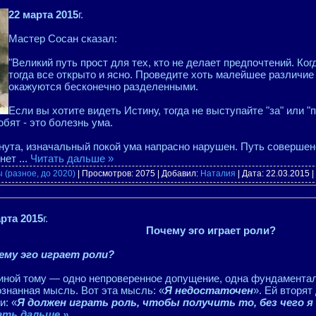
22 марта 2015
г.
Мастер Сосан сказал:
"Великий путь прост для тех, кто не делает предпочтений. Ког
тогда все открыто и ясно. Проведите хоть малейшее различие -
окажуются бесконечно разделенными.
Если вы хотите видеть Истину, тогда не выступайте "за" или "
юбят - это болезнь ума.
нута, изначальный покой ума напрасно нарушен. Путь совершен
 нет
...
Читать дальше »
 (разное, до 2020)
| Просмотров: 2075 | Добавил:
Наталия
| Дата:
22.03.2015
|
арта 2015
г.
Почему эго играет роли?
ему эго играет роли?
иной тому — одно непроверенное допущение, одна фундаментал
знанная мысль. Вот эта мысль: «
Я недостаточен
». Ей вторят
и: «
Я должен играть роль, чтобы получить то, без чего я
ть дальше »