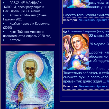
результато
РАБОЧИЕ МАНДАЛЫ
планету ос
-КЛЮЧИ, преобразующие и
Расширяющие СОзнание
Вместо того, чтобы считат
Архангел Михаил (Ронна
Герман) 2020
Категория:
Ченнелинги Арханге
Крайон через Ли Кэрролла
(2020)
Архангел Гавриил (ежедне
Крах Тайного мирового
22 марта 2
правительства.Апрель 2020 год.
Хаторы
18 марта 20
Дорогие, н
абсолютно 
этой неделе
Все больши
Тщательно заботясь о себ
сможете лучше всего испо
времен так долго ждал
...
Ч
Категория:
Ченнелинги Арханге