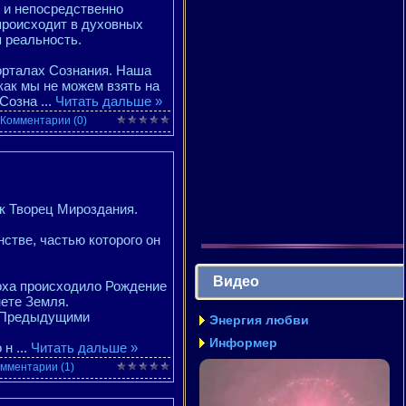
 и непосредственно
 происходит в духовных
я реальность.
орталах Сознания. Наша
как мы не можем взять на
 Созна
...
Читать дальше »
Комментарии (0)
ик Творец Мироздания.
тве, частью которого он
Видео
оха происходило Рождение
ете Земля.
ми Предыдущими
Энергия любви
Информер
о н
...
Читать дальше »
мментарии (1)