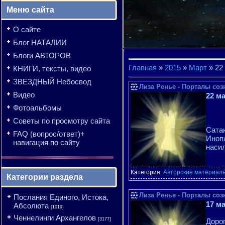
Меню сайта
О сайте
Блог НАТАЛИИ
Блоги АВТОРОВ
Главная
»
2015
»
Март
»
22
КНИГИ, тексты, видео
ЗВЕЗДНЫЙ Небосвод
Лиза Ренье - Порталы созн
Видео
22 м
Фотоальбомы
Советы по просмотру сайта
Сата
FAQ (вопрос/ответ)+
Иноп
навигация по сайту
наси
Категория:
Авторские материалы
Категории раздела
Лиза Ренье - Порталы соз
Послания Единого, Истока,
17 м
Абсолюта
[1019]
Ченнелинги Архангелов
[3177]
Доро