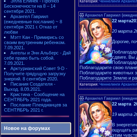
Элла Елинек - Прогноз
Категория:
Ченнелинги Арханге
Бесконечности на 8 – 14
сентября 2021.
Архангел Гавриил (ежеднев
Архангел Гавриил
22 марта20
(ежедневные послания) ~ 8
сентября 2021 г. Отказ от
20 марта 20
любви
Мэтт Кан - Примирись со
Дорогие, п
своим внутренним ребенком.
7.09.2021.
Поблагодари
Ангелы и Энн Альберс - Дай
сдвиге. Вы
себе право быть собой.
Поблагодар
7.09.2021.
Поблагодарите свою планет
Арктурианский Совет 9-D -
Поблагодарите животных з
Получите грядущую загрузку
Поблагодарите Землю и ра
энергий. 8 сентября 2020.
Писания Создателя -
Категория:
Ченнелинги Арханге
Выход. 8.09.2021.
Кристина - Сообщение на
Архангел Гавриил (ежеднев
СЕНТЯБРЬ 2021 года.
22 марта 2
Послание Плеядианцев за
СЕНТЯБРЬ 2021 г.
19 марта 20
В энергети
Новое на форумах
ощущать раз
этим чувст