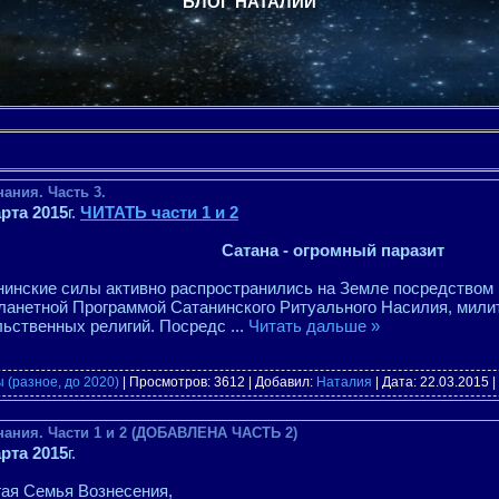
БЛОГ НАТАЛИИ
ания. Часть 3.
арта 2015
г.
ЧИТАТЬ части 1 и 2
Сатана - огромный паразит
нинские силы активно распространились на Земле посредством
ланетной Программой Сатанинского Ритуального Насилия, мили
льственных религий. Посредс
...
Читать дальше »
 (разное, до 2020)
| Просмотров: 3612 | Добавил:
Наталия
| Дата:
22.03.2015
|
нания. Части 1 и 2 (ДОБАВЛЕНА ЧАСТЬ 2)
арта 2015
г.
гая Семья Вознесения,