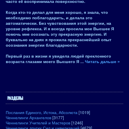
часто её воспринимала поверхностно.
Когда кто-то делал для меня хорошо, я знала, что
необходимо поблагодарить, и делала это
автоматически. Без чувствования этой энергии, на
уровне рефлекса. И я всегда просила мое Высшее Я
помочь мне осознать эту прекрасную энергию. И
буквально на днях я прожила прекраснейший опыт
осознания энергии благодарности.
Первый раз в жизни я увидела людей преклонного
возраста глазами моего Высшего Я
...
Читать дальше »
РАЗДЕЛЫ
Послания Единого, Истока, Абсолюта
[1019]
Ченнелинги Архангелов
[3177]
Ченнелинги Учителей и Мастеров
[1246]
Ченнелинги других Сил и цивилизаций
[4679]