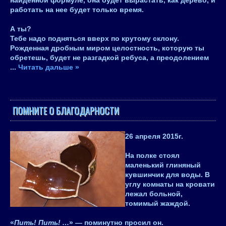
найденной формуле, она будет вырастать, как дерево, и
работать на нее будет только время.
А ты?
Тебе надо подняться вверх по крутому склону.
Рожденная дробным миром целостность, которую ты
обретешь, будет не разгадкой ребуса, а преодолением
...
Читать дальше »
ПОМНИТЕ О БЛАГОДАРНОСТИ
26 апреля 2015
г.
На полке стоял
маленький глиняный
кувшинчик для воды. В
углу комнаты на кровати
лежал больной,
томимый жаждой.
«
Пить! Пить!
…» — поминутно просил он.