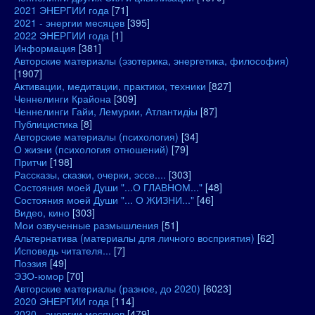
2021 ЭНЕРГИИ года
[71]
2021 - энергии месяцев
[395]
2022 ЭНЕРГИИ года
[1]
Информация
[381]
Авторские материалы (эзотерика, энергетика, философия)
[1907]
Активации, медитации, практики, техники
[827]
Ченнелинги Крайона
[309]
Ченнелинги Гайи, Лемурии, Атлантидіы
[87]
Публицистика
[8]
Авторские материалы (психология)
[34]
О жизни (психология отношений)
[79]
Притчи
[198]
Рассказы, сказки, очерки, эссе....
[303]
Состояния моей Души "...О ГЛАВНОМ..."
[48]
Состояния моей Души "... О ЖИЗНИ..."
[46]
Видео, кино
[303]
Мои озвученные размышления
[51]
Альтернатива (материалы для личного восприятия)
[62]
Исповедь читателя...
[7]
Поэзия
[49]
ЭЗО-юмор
[70]
Авторские материалы (разное, до 2020)
[6023]
2020 ЭНЕРГИИ года
[114]
2020 - энергии месяцев
[479]