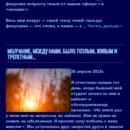
фокусник попросту тенью от знаков «
фокус
» и
«
человек
».
Весь мир вокруг — такой театр теней; пальцы
фокусника — это слова, а лампа — э
...
Читать дальше »
МОЛЧАНИЕ, МЕЖДУ НАМИ, БЫЛО ТЕПЛЫМ, ЖИВЫМ И
ТРЕПЕТНЫМ...
26 апреля 2015
г.
Я отчетливо помню тот
день, когда бывший мой
студент вошел ко мне в
кабинет и
обезоруживающе
произнес: «
На этот раз
у меня нет ни вопросов, ни заданий. Мне не нужен ни
совет, ни объяснения. Я просто хочу побыть с вами
вместе
». Мы устроились друг напротив друга и завели