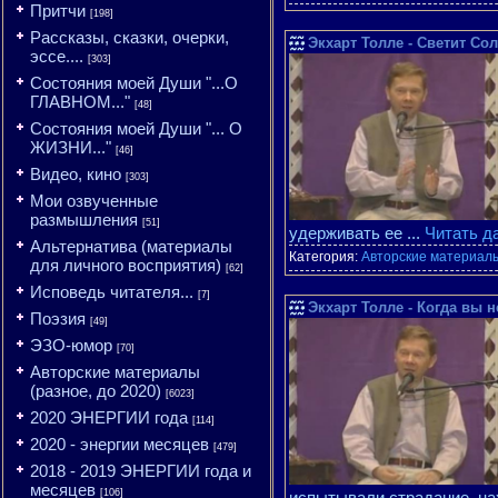
Притчи
[198]
Рассказы, сказки, очерки,
Экхарт Толле - Светит Со
эссе....
[303]
Состояния моей Души "...О
ГЛАВНОМ..."
[48]
Состояния моей Души "... О
ЖИЗНИ..."
[46]
Видео, кино
[303]
Мои озвученные
размышления
[51]
удерживать ее
...
Читать д
Альтернатива (материалы
Категория:
Авторские материалы
для личного восприятия)
[62]
Исповедь читателя...
[7]
Экхарт Толле - Когда вы 
Поэзия
[49]
ЭЗО-юмор
[70]
Авторские материалы
(разное, до 2020)
[6023]
2020 ЭНЕРГИИ года
[114]
2020 - энергии месяцев
[479]
2018 - 2019 ЭНЕРГИИ года и
месяцев
[106]
испытывали страдание, на