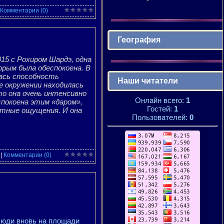
Комментарии (0)
География
15 с Рохиром Шардэ, одна
орым была обеспокоена. В
лась способность
Наши читатели
е окружении находилась
о она очень интенсивно
Онлайн всего:
1
покоена этим «даром»,
Гостей:
1
тные ощущения. И она
Пользователей:
0
|
Комментарии (0)
люди вновь на площади