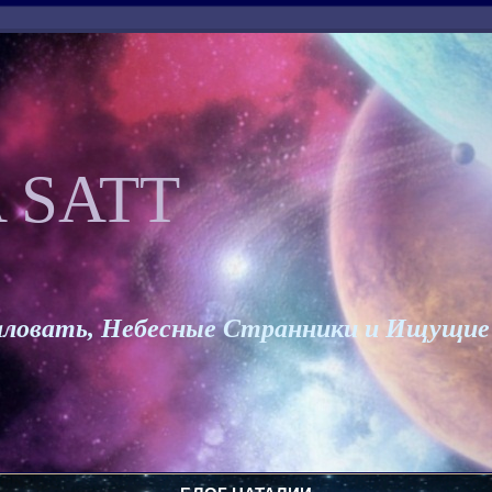
 SATT
ловать, Небесные Странники и Ищущие