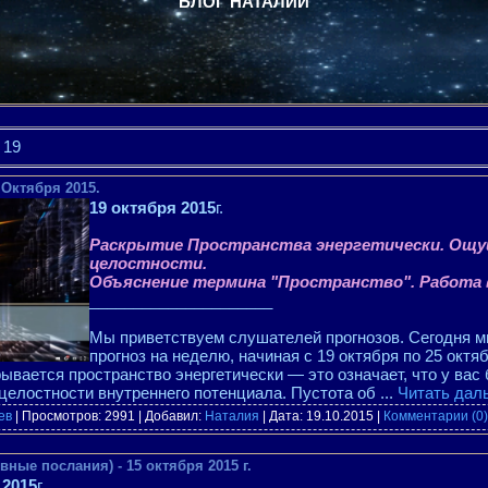
БЛОГ НАТАЛИИ
19
 Октября 2015.
19 октября 2015
г.
Раскрытие Пространства энергетически. Ощ
целостности.
Объяснение термина "Пространство". Работа 
_____________________
Мы приветствуем слушателей прогнозов. Сегодня м
прогноз на неделю, начиная с 19 октября по 25 октя
вается пространство энергетически — это означает, что у вас
 целостности внутреннего потенциала. Пустота об
...
Читать дал
ев
| Просмотров: 2991 | Добавил:
Наталия
| Дата:
19.10.2015
|
Комментарии (0)
ные послания) - 15 октября 2015 г.
 2015
г.