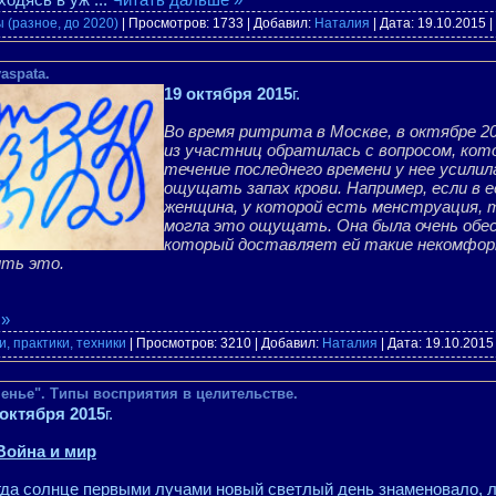
 (разное, до 2020)
| Просмотров: 1733 | Добавил:
Наталия
| Дата:
19.10.2015
|
aspata.
19 октября 2015
г.
Во время ритрита в Москве, в октябре 20
из участниц обратилась с вопросом, кот
течение последнего времени у нее усили
ощущать запах крови. Например, если в е
женщина, у которой есть менструация, т
могла это ощущать. Она была очень обес
который доставляет ей такие некомфор
ить это.
 »
, практики, техники
| Просмотров: 3210 | Добавил:
Наталия
| Дата:
19.10.2015
енье". Типы восприятия в целительстве.
 октября 2015
г.
 Война и мир
гда солнце первыми лучами новый светлый день знаменовало, 