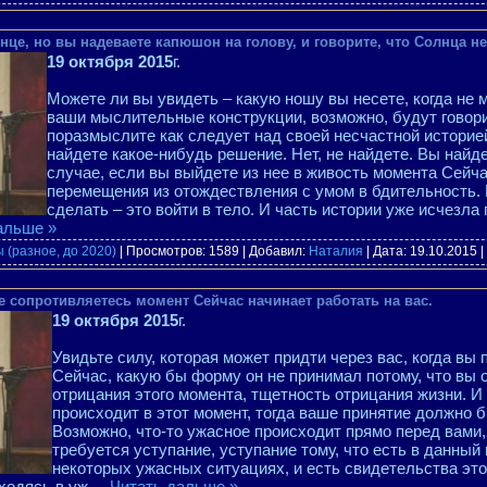
лнце, но вы надеваете капюшон на голову, и говорите, что Солнца не
19 октября 2015
г.
Можете ли вы увидеть – какую ношу вы несете, когда не м
ваши мыслительные конструкции, возможно, будут говори
поразмыслите как следует над своей несчастной историей
найдете какое-нибудь решение. Нет, не найдете. Вы найд
случае, если вы выйдете из нее в живость момента Сейча
перемещения из отождествления с умом в бдительность. 
сделать – это войти в тело. И часть истории уже исчезла 
альше »
 (разное, до 2020)
| Просмотров: 1589 | Добавил:
Наталия
| Дата:
19.10.2015
|
не сопротивляетесь момент Сейчас начинает работать на вас.
19 октября 2015
г.
Увидьте силу, которая может придти через вас, когда вы
Сейчас, какую бы форму он не принимал потому, что вы 
отрицания этого момента, тщетность отрицания жизни. И
происходит в этот момент, тогда ваше принятие должно 
Возможно, что-то ужасное происходит прямо перед вами, 
требуется уступание, уступание тому, что есть в данный
некоторых ужасных ситуациях, и есть свидетельства это
ходясь в уж
...
Читать дальше »