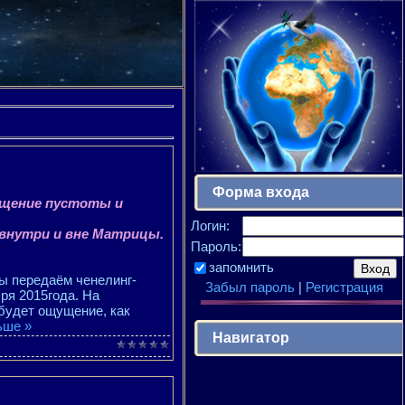
Форма входа
ущение пустоты и
Логин:
внутри и вне Матрицы.
Пароль:
запомнить
ы передаём ченелинг-
Забыл пароль
|
Регистрация
бря 2015года. На
 будет ощущение, как
ьше »
Навигатор