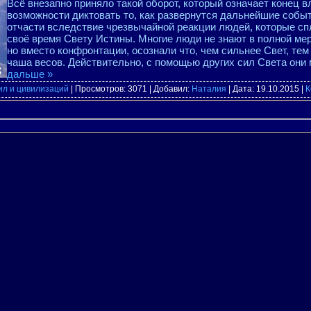
Всё внезапно приняло такой оборот, который означает конец в
возможности диктовать то, как развернутся дальнейшие собы
отчасти вследствие чрезвычайной реакции людей, которые сп
своё время Свету Истины. Многие люди не знают в полной ме
но вместо конфронтации, осознали что, чем сильнее Свет, т
чаша весов. Действительно, с помощью других сил Света они 
дальше »
ил и цивилизаций
| Просмотров: 3071 | Добавил:
Наталия
| Дата:
19.10.2015
|
К