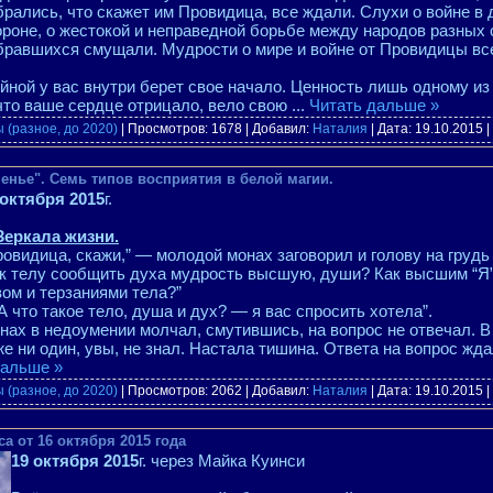
брались, что скажет им Провидица, все ждали. Слухи о войне в 
ороне, о жестокой и неправедной борьбе между народов разны
бравшихся смущали. Мудрости о мире и войне от Провидицы вс
ойной у вас внутри берет свое начало. Ценность лишь одному и
 что ваше сердце отрицало, вело свою
...
Читать дальше »
 (разное, до 2020)
| Просмотров: 1678 | Добавил:
Наталия
| Дата:
19.10.2015
|
енье". Семь типов восприятия в белой магии.
 октября 2015
г.
 Зеркала жизни.
ровидица, скажи,” — молодой монах заговорил и голову на груд
ак телу сообщить духа мудрость высшую, души? Как высшим “Я”
вом и терзаниями тела?”
“А что такое тело, душа и дух? — я вас спросить хотела”.
нах в недоумении молчал, смутившись, на вопрос не отвечал. В
же ни один, увы, не знал. Настала тишина. Ответа на вопрос жда
дальше »
 (разное, до 2020)
| Просмотров: 2062 | Добавил:
Наталия
| Дата:
19.10.2015
|
а от 16 октября 2015 года
19 октября 2015
г. через Майка Куинси