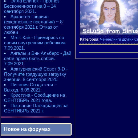
Элла Елинек - Прогноз
Бесконечности на 8 – 14
сентября 2021.
Архангел Гавриил
(ежедневные послания) ~ 8
сентября 2021 г. Отказ от
любви
Мэтт Кан - Примирись со
Категория:
Ченнелинги других С
своим внутренним ребенком.
7.09.2021.
Ангелы и Энн Альберс - Дай
себе право быть собой.
7.09.2021.
Арктурианский Совет 9-D -
Получите грядущую загрузку
энергий. 8 сентября 2020.
Писания Создателя -
Выход. 8.09.2021.
Кристина - Сообщение на
СЕНТЯБРЬ 2021 года.
Послание Плеядианцев за
СЕНТЯБРЬ 2021 г.
Новое на форумах