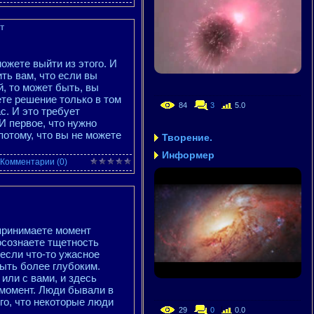
т
ожете выйти из этого. И
ть вам, что если вы
, то может быть, вы
ете решение только в том
84
3
5.0
с. И это требует
И первое, что нужно
потому, что вы не можете
Творение.
Информер
Комментарии (0)
 принимаете момент
осознаете тщетность
 если что-то ужасное
быть более глубоким.
или с вами, и здесь
 момент. Люди бывали в
го, что некоторые люди
29
0
0.0