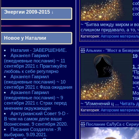
со
ст
Энергии 2009-2015 ↓
со
~ “Битва между миром и в
Энергии 2009-2011 годы
слишком придавало, а то,
2010 - энергии месяцев
Категория:
Авторские материалы
Новое у Наталии
2010 - ЭНЕРГИИ года
2011 - энергии месяцев
Наталия - ЗАВЕРШЕНИЕ.
2011 - ЭНЕРГИИ года
Альмин - "Мост в Безврем
Архангел Гавриил
2012 - энергии месяцев
19
(ежедневные послания) ~ 11
2012 - ЭНЕРГИИ года
сентября 2021 г. Практикуйте
2013 - энергии месяцев
1.
любовь к себе регулярно
2013 - ЭНЕРГИИ года
“П
Архангел Гавриил
2014 - энергии месяцев
“к
(ежедневные послания) ~ 10
2014 - ЭНЕРГИИ года
зо
сентября 2021 г. Фаза ожидания
2015 - энергии месяцев
~ 
Архангел Гавриил
2015 - ЭНЕРГИИ года
Мо
(ежедневные послания) ~ 9
то
сентября 2021 г. Страх перед
~ “Изменений ц
...
Читать 
мнением окружающих
Категория:
Авторские материалы
Арктурианский Совет 9-D -
В чем на самом деле ваше
Вознесение. 9 сентября 2020.
Послание СаЛуСа с Сириус
Писания Создателя - Я
выбираю. 9.09.2021.