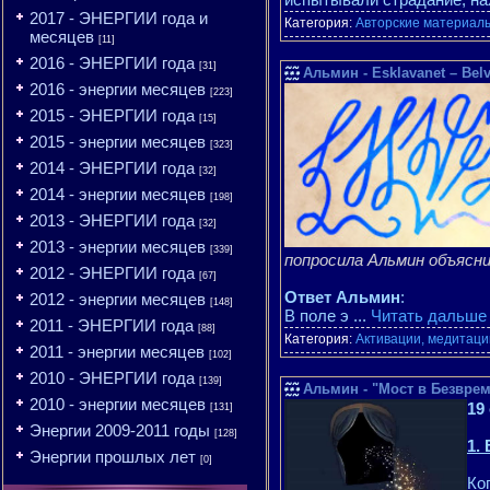
2017 - ЭНЕРГИИ года и
Категория:
Авторские материалы
месяцев
[11]
2016 - ЭНЕРГИИ года
[31]
Альмин - Esklavanet – Belv
2016 - энергии месяцев
[223]
2015 - ЭНЕРГИИ года
[15]
2015 - энергии месяцев
[323]
2014 - ЭНЕРГИИ года
[32]
2014 - энергии месяцев
[198]
2013 - ЭНЕРГИИ года
[32]
2013 - энергии месяцев
[339]
попросила Альмин объясн
2012 - ЭНЕРГИИ года
[67]
Ответ Альмин
:
2012 - энергии месяцев
[148]
В поле э
...
Читать дальше
2011 - ЭНЕРГИИ года
[88]
Категория:
Активации, медитации
2011 - энергии месяцев
[102]
2010 - ЭНЕРГИИ года
[139]
Альмин - "Мост в Безврем
2010 - энергии месяцев
19
[131]
Энергии 2009-2011 годы
[128]
1.
Энергии прошлых лет
[0]
Ко