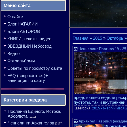
Меню сайта
О сайте
Блог НАТАЛИИ
Блоги АВТОРОВ
Главная
»
2015
»
Октябрь
»
КНИГИ, тексты, видео
ЗВЕЗДНЫЙ Небосвод
Ченнелинг Прогноз 19 - 25
Видео
Фотоальбомы
Советы по просмотру сайта
FAQ (вопрос/ответ)+
навигация по сайту
предстоящей неделе раскры
Категории раздела
пустоты, так и внутренней
Категория:
2015 - энергии месяц
Послания Единого, Истока,
Абсолюта
[1019]
Архангел Гавриил (ежеднев
Ченнелинги Архангелов
[3177]
19 октября