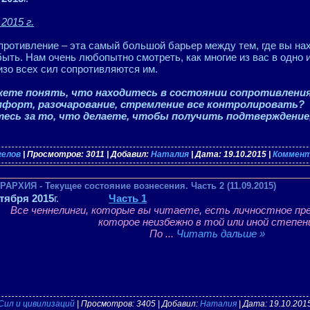
2015 г.
противление – эта самый большой барьер между тем, где вы нах
ыть. Нам очень любопытно смотреть, как многие из вас в одно 
изо всех сил сопротивляются им.
жете понять, что находитесь в состоянии сопротивлени
форт, разочарование, стремление все контролировать?
сь за то, что делаете, чтобы получить подтверждение,
гелов
| Просмотров: 3011 | Добавил:
Наталия
| Дата:
19.10.2015
|
Коммент
ХИЯ - Текущее состояние вознесения. Часть 2 (11.09.2015)
ктября 2015
г.
Часть 1
Все ченнелинги, которые вы читаете, есть личностное пр
которое неизбежно в той или иной степен
По
...
Читать дальше »
Сил и цивилизаций
| Просмотров: 3405 | Добавил:
Наталия
| Дата:
19.10.201