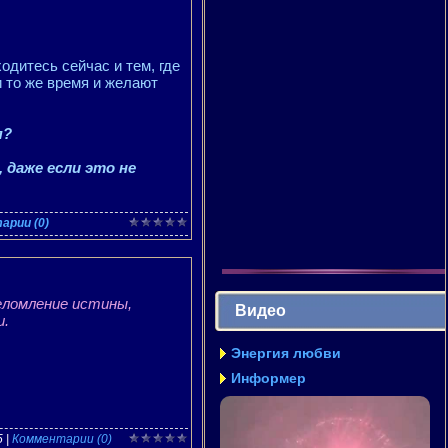
одитесь сейчас и тем, где
и то же время и желают
я?
 даже если это не
арии (0)
еломление истины,
Видео
и.
Энергия любви
Информер
5
|
Комментарии (0)