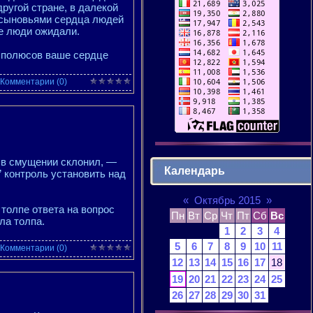
другой стране, в далекой
х сыновьями сердца людей
е люди ожидали.
з полюсов ваше сердце
Комментарии (0)
ь в смущении склонил, —
Календарь
 контроль установить над
«
Октябрь 2015
»
 толпе ответа на вопрос
Пн
Вт
Ср
Чт
Пт
Сб
Вс
ла толпа.
1
2
3
4
5
6
7
8
9
10
11
Комментарии (0)
12
13
14
15
16
17
18
19
20
21
22
23
24
25
26
27
28
29
30
31