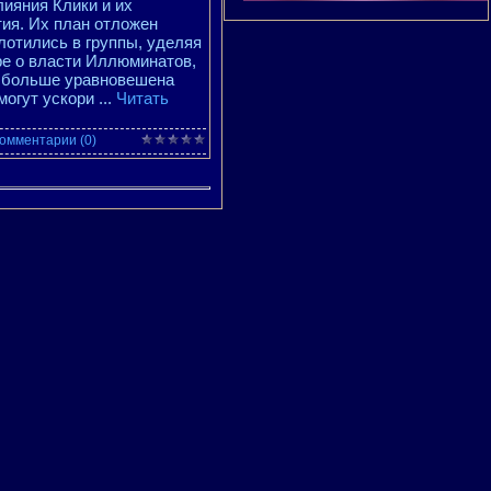
лияния Клики и их
тия. Их план отложен
лотились в группы, уделяя
ре о власти Иллюминатов,
ем больше уравновешена
могут ускори
...
Читать
омментарии (0)