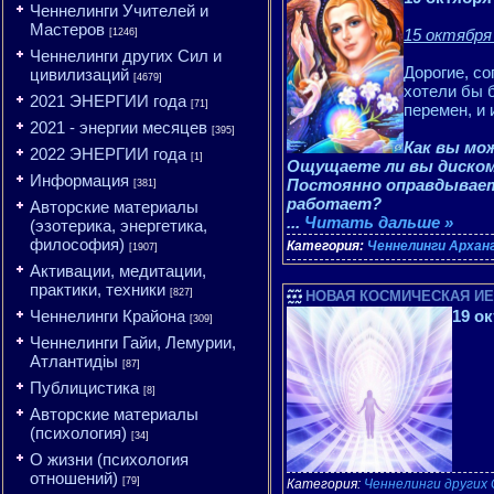
Ченнелинги Учителей и
Мастеров
15 октября 
[1246]
Ченнелинги других Сил и
Дорогие, со
цивилизаций
[4679]
хотели бы б
2021 ЭНЕРГИИ года
[71]
перемен, и 
2021 - энергии месяцев
[395]
Как вы мо
2022 ЭНЕРГИИ года
[1]
Ощущаете ли вы диском
Информация
Постоянно оправдываете
[381]
работает?
Авторские материалы
...
Читать дальше »
(эзотерика, энергетика,
философия)
Категория:
Ченнелинги Архан
[1907]
Активации, медитации,
практики, техники
[827]
НОВАЯ КОСМИЧЕСКАЯ ИЕРАР
Ченнелинги Крайона
19 о
[309]
Ченнелинги Гайи, Лемурии,
Атлантидіы
[87]
Публицистика
[8]
Авторские материалы
(психология)
[34]
О жизни (психология
отношений)
[79]
Категория:
Ченнелинги других 