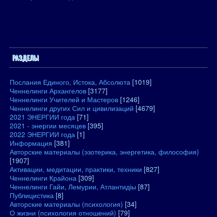
РАЗДЕЛЫ
Послания Единого, Истока, Абсолюта
[1019]
Ченнелинги Архангелов
[3177]
Ченнелинги Учителей и Мастеров
[1246]
Ченнелинги других Сил и цивилизаций
[4679]
2021 ЭНЕРГИИ года
[71]
2021 - энергии месяцев
[395]
2022 ЭНЕРГИИ года
[1]
Информация
[381]
Авторские материалы (эзотерика, энергетика, философия)
[1907]
Активации, медитации, практики, техники
[827]
Ченнелинги Крайона
[309]
Ченнелинги Гайи, Лемурии, Атлантидіы
[87]
Публицистика
[8]
Авторские материалы (психология)
[34]
О жизни (психология отношений)
[79]