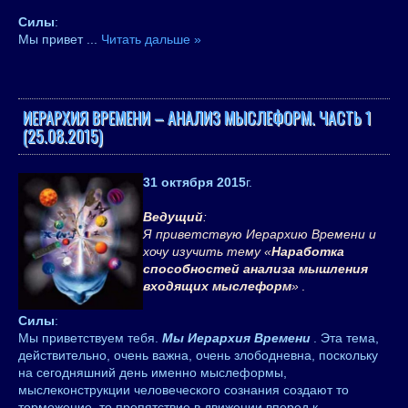
Силы
:
Мы привет
...
Читать дальше »
ИЕРАРХИЯ ВРЕМЕНИ – АНАЛИЗ МЫСЛЕФОРМ. ЧАСТЬ 1
(25.08.2015)
31 октября 2015
г.
Ведущий
:
Я приветствую Иерархию Времени и
хочу изучить тему «
Наработка
способностей анализа мышления
входящих мыслеформ
»
.
Силы
:
Мы приветствуем тебя.
Мы Иерархия Времени
. Эта тема,
действительно, очень важна, очень злободневна, поскольку
на сегодняшний день именно мыслеформы,
мыслеконструкции человеческого сознания создают то
торможение, то препятствие в движении вперед к