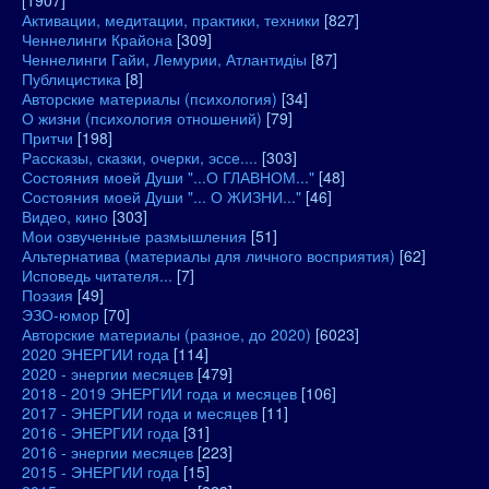
[1907]
Активации, медитации, практики, техники
[827]
Ченнелинги Крайона
[309]
Ченнелинги Гайи, Лемурии, Атлантидіы
[87]
Публицистика
[8]
Авторские материалы (психология)
[34]
О жизни (психология отношений)
[79]
Притчи
[198]
Рассказы, сказки, очерки, эссе....
[303]
Состояния моей Души "...О ГЛАВНОМ..."
[48]
Состояния моей Души "... О ЖИЗНИ..."
[46]
Видео, кино
[303]
Мои озвученные размышления
[51]
Альтернатива (материалы для личного восприятия)
[62]
Исповедь читателя...
[7]
Поэзия
[49]
ЭЗО-юмор
[70]
Авторские материалы (разное, до 2020)
[6023]
2020 ЭНЕРГИИ года
[114]
2020 - энергии месяцев
[479]
2018 - 2019 ЭНЕРГИИ года и месяцев
[106]
2017 - ЭНЕРГИИ года и месяцев
[11]
2016 - ЭНЕРГИИ года
[31]
2016 - энергии месяцев
[223]
2015 - ЭНЕРГИИ года
[15]