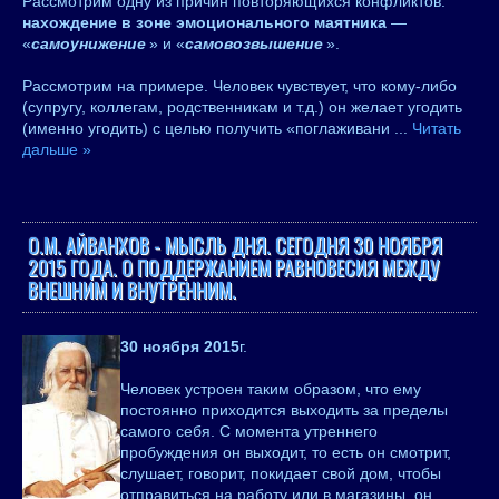
Рассмотрим одну из причин повторяющихся конфликтов:
нахождение в зоне эмоционального маятника
—
«
самоунижение
» и «
самовозвышение
».
Рассмотрим на примере. Человек чувствует, что кому-либо
(супругу, коллегам, родственникам и т.д.) он желает угодить
(именно угодить) с целью получить «поглаживани
...
Читать
дальше »
О.М. АЙВАНХОВ - МЫСЛЬ ДНЯ. СЕГОДНЯ 30 НОЯБРЯ
2015 ГОДА. О ПОДДЕРЖАНИЕМ РАВНОВЕСИЯ МЕЖДУ
ВНЕШНИМ И ВНУТРЕННИМ.
30 ноября 2015
г.
Человек устроен таким образом, что ему
постоянно приходится выходить за пределы
самого себя. С момента утреннего
пробуждения он выходит, то есть он смотрит,
слушает, говорит, покидает свой дом, чтобы
отправиться на работу или в магазины, он