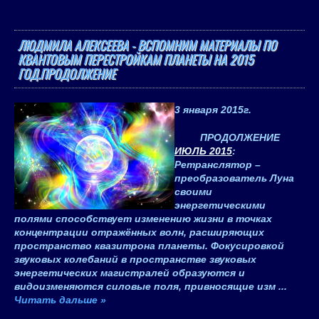
ЛЮДМИЛА АЛЕКСЕЕВА - ВСПОМНИМ МАТЕРИАЛЫ ПО
КВАНТОВЫМ ПЕРЕСТРОЙКАМ ПЛАНЕТЫ НА 2015
ГОД.ПРОДОЛЖЕНИЕ
3 января 2015
г.
ПРОДОЛЖЕНИЕ
ИЮЛЬ 2015
:
Ретранслятор –
преобразователь Луна
своими
энергетическими
полями способствует изменению жизни в точках
концентрации отражённых волн, расширяющих
пространство квазитрона планеты. Фокусировкой
звуковых колебаний в пространстве звуковых
энергетических магистралей образуются и
видоизменяются силовые поля, привносящие изм
...
Читать дальше »