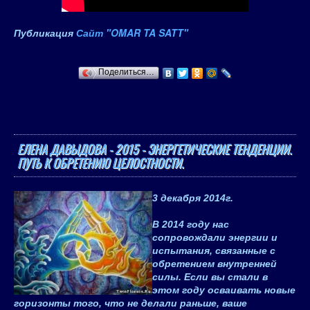
Публикация
Сайт "
OMAR TA SATT
"
Поделиться…
ЕЛЕНА ДАВЫДОВА - 2015 - ЭНЕРГЕТИЧЕСКИЕ ТЕНДЕНЦИИ.
ПУТЬ К ОБРЕТЕНИЮ ЦЕЛОСТНОСТИ.
3 декабря 2014
г.
В 2014 году нас
сопровождали энергии и
испытания, связанные с
обретением внутренней
силы. Если вы стали в
этом году осваивать новые
горизонты того, что не делали раньше, ваше