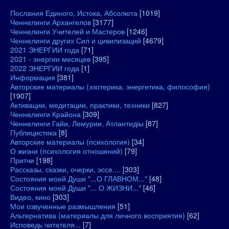
Послания Единого, Истока, Абсолюта
[1019]
Ченнелинги Архангелов
[3177]
Ченнелинги Учителей и Мастеров
[1246]
Ченнелинги других Сил и цивилизаций
[4679]
2021 ЭНЕРГИИ года
[71]
2021 - энергии месяцев
[395]
2022 ЭНЕРГИИ года
[1]
Информация
[381]
Авторские материалы (эзотерика, энергетика, философия)
[1907]
Активации, медитации, практики, техники
[827]
Ченнелинги Крайона
[309]
Ченнелинги Гайи, Лемурии, Атлантидіы
[87]
Публицистика
[8]
Авторские материалы (психология)
[34]
О жизни (психология отношений)
[79]
Притчи
[198]
Рассказы, сказки, очерки, эссе....
[303]
Состояния моей Души "...О ГЛАВНОМ..."
[48]
Состояния моей Души "... О ЖИЗНИ..."
[46]
Видео, кино
[303]
Мои озвученные размышления
[51]
Альтернатива (материалы для личного восприятия)
[62]
Исповедь читателя...
[7]