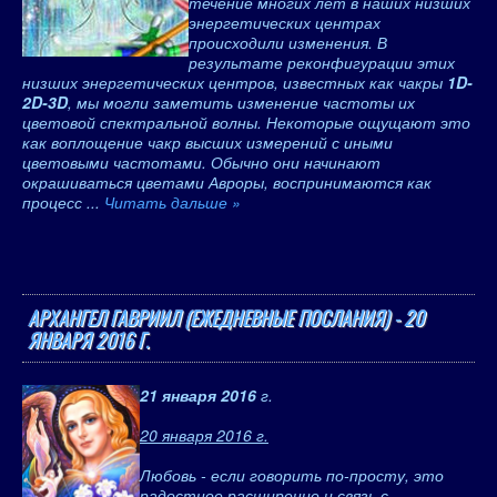
течение многих лет в наших низших
энергетических центрах
происходили изменения. В
результате реконфигурации этих
низших энергетических центров, известных как чакры
1D-
2D-3D
, мы могли заметить изменение частоты их
цветовой спектральной волны. Некоторые ощущают это
как воплощение чакр высших измерений с иными
цветовыми частотами. Обычно они начинают
окрашиваться цветами Авроры, воспринимаются как
процесс
...
Читать дальше »
АРХАНГЕЛ ГАВРИИЛ (ЕЖЕДНЕВНЫЕ ПОСЛАНИЯ) - 20
ЯНВАРЯ 2016 Г.
21 января 2016
г.
20 января 2016 г.
Любовь - если говорить по-просту, это
радостное расширение и связь с