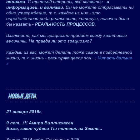
волнами
. С третьей стороны, всё является -
и
информацией, и волнами
. Вы не можете отбрасывать ни
одно утверждение, т.к. каждое из них - это
определённого рода реальность, которую, логично было
бы назвать -
РЕАЛЬНОСТЬ ПРОЦЕССОВ
.
Взгляните, как мы грациозно придаём всему квантовые
величины. Не правда ли это грациозно?
Каждый из вас, может делать тоже самое в повседневной
жизни, т.к. жизнь - расширяющееся пон
...
Читать дальше
»
НОВЫЕ ДЕТИ.
21 января 2016
г.
9 лет...!!! Амира Виллигхаген
Боже, какие чудеса Ты являешь на Земле...
Запись 2014 года. Слушать с 2:25...