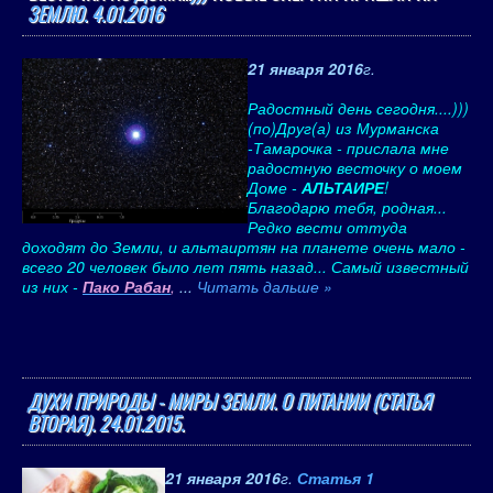
ЗЕМЛЮ. 4.01.2016
21 января 2016
г.
Радостный день сегодня....)))
(по)Друг(а) из Мурманска
-Тамарочка - прислала мне
радостную весточку о моем
Доме -
АЛЬТАИРЕ
!
Благодарю тебя, родная...
Редко вести оттуда
доходят до Земли, и альтаиртян на планете очень мало -
всего 20 человек было лет пять назад... Самый известный
из них -
Пако Рабан
,
...
Читать дальше »
ДУХИ ПРИРОДЫ - МИРЫ ЗЕМЛИ. О ПИТАНИИ (СТАТЬЯ
ВТОРАЯ). 24.01.2015.
21 января 2016
г.
Статья 1