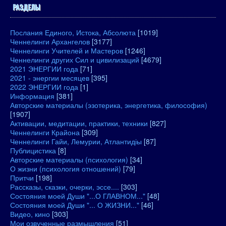
РАЗДЕЛЫ
Послания Единого, Истока, Абсолюта
[1019]
Ченнелинги Архангелов
[3177]
Ченнелинги Учителей и Мастеров
[1246]
Ченнелинги других Сил и цивилизаций
[4679]
2021 ЭНЕРГИИ года
[71]
2021 - энергии месяцев
[395]
2022 ЭНЕРГИИ года
[1]
Информация
[381]
Авторские материалы (эзотерика, энергетика, философия)
[1907]
Активации, медитации, практики, техники
[827]
Ченнелинги Крайона
[309]
Ченнелинги Гайи, Лемурии, Атлантидіы
[87]
Публицистика
[8]
Авторские материалы (психология)
[34]
О жизни (психология отношений)
[79]
Притчи
[198]
Рассказы, сказки, очерки, эссе....
[303]
Состояния моей Души "...О ГЛАВНОМ..."
[48]
Состояния моей Души "... О ЖИЗНИ..."
[46]
Видео, кино
[303]
Мои озвученные размышления
[51]