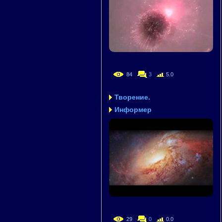
84
3
5.0
Творение.
Информер
29
0
0.0