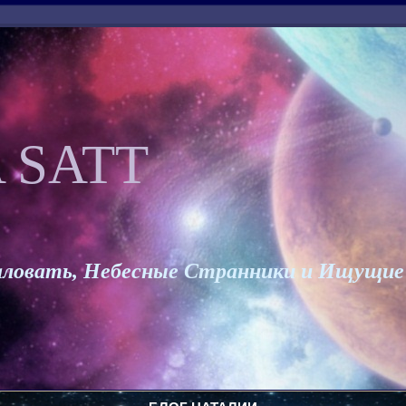
 SATT
ловать, Небесные Странники и Ищущие