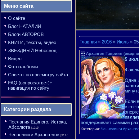
Меню сайта
О сайте
Блог НАТАЛИИ
Блоги АВТОРОВ
Главная
»
2016
»
Июль
»
05
КНИГИ, тексты, видео
ЗВЕЗДНЫЙ Небосвод
Архангел Гавриил (ежедне
Видео
5 июл
Фотоальбомы
4 июля
Советы по просмотру сайта
Одна и
FAQ (вопрос/ответ)+
заняти
навигация по сайту
минут
Если в
в сост
Категории раздела
энерге
являет
Послания Единого, Истока,
поддерживает самыми ра
Абсолюта
[1019]
Категория:
Ченнелинги Арханге
Ченнелинги Архангелов
[3177]