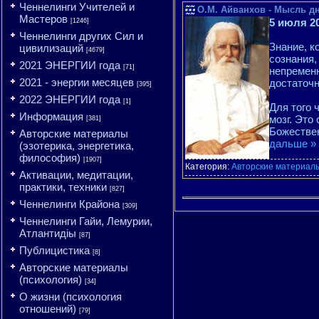
Ченнелинги Учителей и
О.М. Айванхов - Мысль дн
Мастеров
5 июля 2
[1246]
Ченнелинги других Сил и
Знание, к
цивилизаций
[4679]
сознания,
2021 ЭНЕРГИИ года
[71]
непременн
2021 - энергии месяцев
достаточн
[395]
2022 ЭНЕРГИИ года
[1]
Для того 
Информация
мозг. Это
[381]
Божествен
Авторские материалы
дальше »
(эзотерика, энергетика,
философия)
[1907]
Категория:
Авторские материалы
Активации, медитации,
практики, техники
[827]
Ченнелинги Крайона
[309]
Ченнелинги Гайи, Лемурии,
Атлантидіы
[87]
Публицистика
[8]
Авторские материалы
(психология)
[34]
О жизни (психология
отношений)
[79]