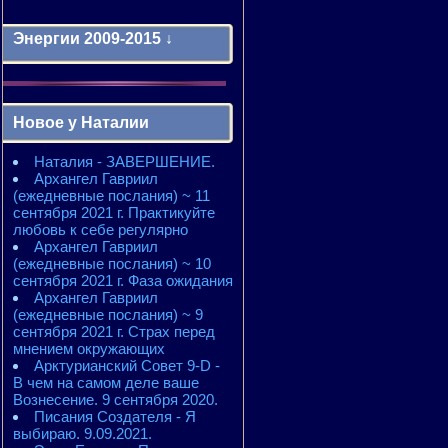
Энергии 2009-2015 ↓
Энергии 2009-2011 годы
2010 - энергии месяцев
Новое у Наталии
2010 - ЭНЕРГИИ года
2011 - энергии месяцев
Наталия - ЗАВЕРШЕНИЕ.
2011 - ЭНЕРГИИ года
Архангел Гавриил
2012 - энергии месяцев
(ежедневные послания) ~ 11
2012 - ЭНЕРГИИ года
сентября 2021 г. Практикуйте
2013 - энергии месяцев
любовь к себе регулярно
2013 - ЭНЕРГИИ года
Архангел Гавриил
2014 - энергии месяцев
(ежедневные послания) ~ 10
2014 - ЭНЕРГИИ года
сентября 2021 г. Фаза ожидания
2015 - энергии месяцев
Архангел Гавриил
2015 - ЭНЕРГИИ года
(ежедневные послания) ~ 9
сентября 2021 г. Страх перед
мнением окружающих
Арктурианский Совет 9-D -
В чем на самом деле ваше
Вознесение. 9 сентября 2020.
Писания Создателя - Я
выбираю. 9.09.2021.