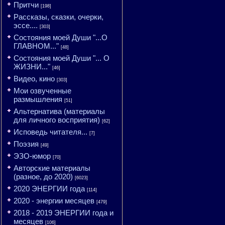
Притчи
[198]
Рассказы, сказки, очерки,
эссе....
[303]
Состояния моей Души "...О
ГЛАВНОМ..."
[48]
Состояния моей Души "... О
ЖИЗНИ..."
[46]
Видео, кино
[303]
Мои озвученные
размышления
[51]
Альтернатива (материалы
для личного восприятия)
[62]
Исповедь читателя...
[7]
Поэзия
[49]
ЭЗО-юмор
[70]
Авторские материалы
(разное, до 2020)
[6023]
2020 ЭНЕРГИИ года
[114]
2020 - энергии месяцев
[479]
2018 - 2019 ЭНЕРГИИ года и
месяцев
[106]