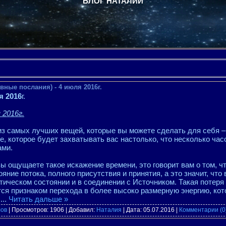
БЛОГ НАТАЛИИ
вные послания) - 4 июля 2016г.
я 2016
г.
 2016г.
з самых лучших вещей, которые вы можете сделать для себя – 
е, которое будет захватывать вас настолько, что несколько ча
ами.
ы ощущаете такое искажение времени, это говорит вам о том, ч
ояние потока, полного присутствия и принятия, а это значит, ч
тическом состоянии и в соединении с Источником. Такая потер
ся признаком перехода в более высоко размерную энергию, кото
з
...
Читать дальше »
лов
| Просмотров: 1906 | Добавил:
Наталия
| Дата:
05.07.2016
|
Комментарии (0