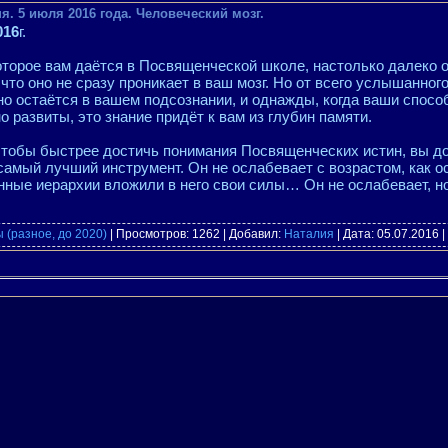
я. 5 июля 2016 года. Человеческий мозг.
016
г.
оторое вам даётся в Посвященческой школе, настолько далеко 
 что оно не сразу проникает в ваш мозг. Но от всего услышанног
о остаётся в вашем подсознании, и однажды, когда ваши спосо
о развиты, это знание придёт к вам из глубин памяти.
чтобы быстрее достичь понимания Посвященческих истин, вы д
 самый лучший инструмент. Он не ослабевает с возрастом, как о
ные иерархии вложили в него свои силы… Он не ослабевает, н
 (разное, до 2020)
| Просмотров: 1262 | Добавил:
Наталия
| Дата:
05.07.2016
|