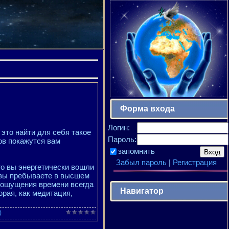
Форма входа
Логин:
это найти для себя такое
Пароль:
сов покажутся вам
запомнить
Забыл пароль
|
Регистрация
то вы энергетически вошли
то вы пребываете в высшем
я ощущения времени всегда
Навигатор
рая, как медитация,
)