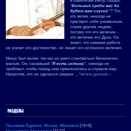
в Евангелии Иисус сказал:
"
Больший среди вас да
будет вам слугой
"? Тот,
кто велик, никогда не
чувствует себя униженным,
служа другим людям,
потому что его величие -
это величие его Духа. Он
знает, что никакая работа
не унизит его достоинство, не лишит его истинного величия.
Иисус был велик, так как он умел становиться бесконечно
малым. Он, сказавший "
Я есть истина
", никогда не
требовал, чтобы перед ним преклонялись и служили ему.
Напротив, это он сделался смирен
...
Читать дальше »
РАЗДЕЛЫ
Послания Единого, Истока, Абсолюта
[1019]
Ченнелинги Архангелов
[3177]