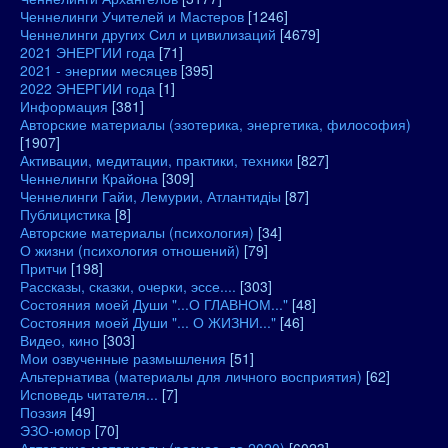
Ченнелинги Учителей и Мастеров
[1246]
Ченнелинги других Сил и цивилизаций
[4679]
2021 ЭНЕРГИИ года
[71]
2021 - энергии месяцев
[395]
2022 ЭНЕРГИИ года
[1]
Информация
[381]
Авторские материалы (эзотерика, энергетика, философия)
[1907]
Активации, медитации, практики, техники
[827]
Ченнелинги Крайона
[309]
Ченнелинги Гайи, Лемурии, Атлантидіы
[87]
Публицистика
[8]
Авторские материалы (психология)
[34]
О жизни (психология отношений)
[79]
Притчи
[198]
Рассказы, сказки, очерки, эссе....
[303]
Состояния моей Души "...О ГЛАВНОМ..."
[48]
Состояния моей Души "... О ЖИЗНИ..."
[46]
Видео, кино
[303]
Мои озвученные размышления
[51]
Альтернатива (материалы для личного восприятия)
[62]
Исповедь читателя...
[7]
Поэзия
[49]
ЭЗО-юмор
[70]