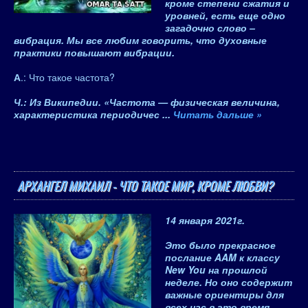
кроме степени сжатия и
уровней, есть еще одно
загадочно слово –
вибрация. Мы все любим говорить, что духовные
практики повышают вибрации.
А
.: Что такое частота?
Ч.: Из Википедии. «Частота — физическая величина,
характеристика периодичес
...
Читать дальше »
АРХАНГЕЛ МИХАИЛ - ЧТО ТАКОЕ МИР, КРОМЕ ЛЮБВИ?
14 января 2021
г.
Это было прекрасное
послание AAM к классу
New You на прошлой
неделе. Но оно содержит
важные ориентиры для
всех нас в это время