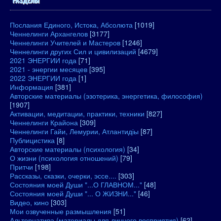
Послания Единого, Истока, Абсолюта
[1019]
Ченнелинги Архангелов
[3177]
Ченнелинги Учителей и Мастеров
[1246]
Ченнелинги других Сил и цивилизаций
[4679]
2021 ЭНЕРГИИ года
[71]
2021 - энергии месяцев
[395]
2022 ЭНЕРГИИ года
[1]
Информация
[381]
Авторские материалы (эзотерика, энергетика, философия)
[1907]
Активации, медитации, практики, техники
[827]
Ченнелинги Крайона
[309]
Ченнелинги Гайи, Лемурии, Атлантидіы
[87]
Публицистика
[8]
Авторские материалы (психология)
[34]
О жизни (психология отношений)
[79]
Притчи
[198]
Рассказы, сказки, очерки, эссе....
[303]
Состояния моей Души "...О ГЛАВНОМ..."
[48]
Состояния моей Души "... О ЖИЗНИ..."
[46]
Видео, кино
[303]
Мои озвученные размышления
[51]
Альтернатива (материалы для личного восприятия)
[62]