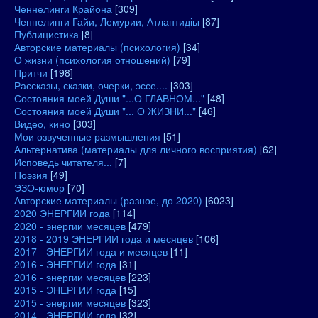
Ченнелинги Крайона
[309]
Ченнелинги Гайи, Лемурии, Атлантидіы
[87]
Публицистика
[8]
Авторские материалы (психология)
[34]
О жизни (психология отношений)
[79]
Притчи
[198]
Рассказы, сказки, очерки, эссе....
[303]
Состояния моей Души "...О ГЛАВНОМ..."
[48]
Состояния моей Души "... О ЖИЗНИ..."
[46]
Видео, кино
[303]
Мои озвученные размышления
[51]
Альтернатива (материалы для личного восприятия)
[62]
Исповедь читателя...
[7]
Поэзия
[49]
ЭЗО-юмор
[70]
Авторские материалы (разное, до 2020)
[6023]
2020 ЭНЕРГИИ года
[114]
2020 - энергии месяцев
[479]
2018 - 2019 ЭНЕРГИИ года и месяцев
[106]
2017 - ЭНЕРГИИ года и месяцев
[11]
2016 - ЭНЕРГИИ года
[31]
2016 - энергии месяцев
[223]
2015 - ЭНЕРГИИ года
[15]
2015 - энергии месяцев
[323]
2014 - ЭНЕРГИИ года
[32]