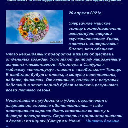
20 апреля 2021
г.
Энергичное майское
солнце последовательно
активирует энергии
«вулканического» Урана,
а затем и «интриганки»
Лилит, что обещает
много неожиданных поворотов в жизни общества и
отдельных граждан. Усиливают интригу напряжённые
аспекты «тяжеловесов» Юпитера и Сатурна к
майскому «стеллиуму» планет в «изобильном» Тельце.
В изобилии будут и плюсы, и минусы в отношениях,
работе, финансах. От активных, волевых и разумных
действий в этот период будет зависеть результат
всего летнего сезона.
Неожиданные трудности и удачи, ограничения и
разрешения, сложные обстоятельства – надо
постараться заранее быть готовыми ко всему и
быстро реагировать. Строгость и принципиальность
в делах и позициях (Сатурн и Узлы!
...
Читать дальше
»