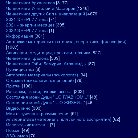
Ченнелинги Архангелов
[3177]
Ченнелинги Учителей и Мастеров
[1246]
Ченнелинги других Сил и цивилизаций
[4679]
2021 ЭНЕРГИИ года
[71]
2021 - энергии месяцев
[395]
2022 ЭНЕРГИИ года
[1]
Информация
[381]
Авторские материалы (эзотерика, энергетика, философия)
[1907]
Активации, медитации, практики, техники
[827]
Ченнелинги Крайона
[309]
Ченнелинги Гайи, Лемурии, Атлантидіы
[87]
Публицистика
[8]
Авторские материалы (психология)
[34]
О жизни (психология отношений)
[79]
Притчи
[198]
Рассказы, сказки, очерки, эссе....
[303]
Состояния моей Души "...О ГЛАВНОМ..."
[48]
Состояния моей Души "... О ЖИЗНИ..."
[46]
Видео, кино
[303]
Мои озвученные размышления
[51]
Альтернатива (материалы для личного восприятия)
[62]
Исповедь читателя...
[7]
Поэзия
[49]
ЭЗО-юмор
[70]