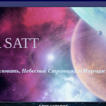
 SATT
ловать, Небесные Странники и Ищущие