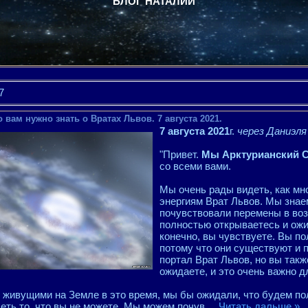
БЛОГ НАТАЛИИ
7
 вам нужно знать о Вратах Львов. 7 августа 2021.
7 августа 2021
г.
через Даниэл
"Привет.
Мы Арктурианский 
со всеми вами.
Мы очень рады видеть, как мн
энергиям Врат Львов. Мы знаем
почувствовали перемены в воз
полностью открываетесь и ож
конечно, вы чувствуете. Вы по
потому что они существуют и п
портал Врат Львов, но вы такж
ожидаете, и это очень важно д
живущими на Земле в это время, мы бы ожидали, что будем по
деть то, что вы не можете. Мы можем почув
...
Читать дальше »