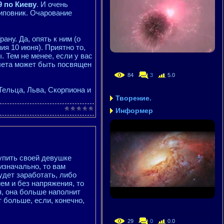
9 по Киеву
. И очень
шиповник. Очарование
ну. Да, опять к ним (о
ия 10 июня). Приятно то,
. Тем не менее, если у вас
лета может быть посвящен
84
3
5.0
Тельца, Льва, Скорпиона и
Творение.
Информер
купить своей девушке
изначально, то вам
удет заработать, либо
ием и без напряжения, то
, она больше наполнит
т больше, если, конечно,
29
0
0.0