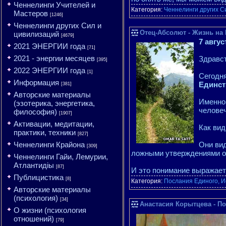
Ченнелинги Учителей и
Категория:
Ченнелинги других С
Мастеров
[1246]
Ченнелинги других Сил и
Отец-Абсолют - Жизнь на 
цивилизаций
[4679]
7 авгус
2021 ЭНЕРГИИ года
[71]
2021 - энергии месяцев
Здравст
[395]
2022 ЭНЕРГИИ года
[1]
Сегодня
Информация
Единст
[381]
Авторские материалы
Именно 
(эзотерика, энергетика,
человеч
философия)
[1907]
Активации, медитации,
Как вид
практики, техники
[827]
Ченнелинги Крайона
Они вид
[309]
ложными утверждениями о
Ченнелинги Гайи, Лемурии,
Атлантидіы
[87]
И это понимание выражает
Публицистика
[8]
Категория:
Послания Единого, И
Авторские материалы
(психология)
[34]
Анастасия Корытцева - Поч
О жизни (психология
отношений)
[79]