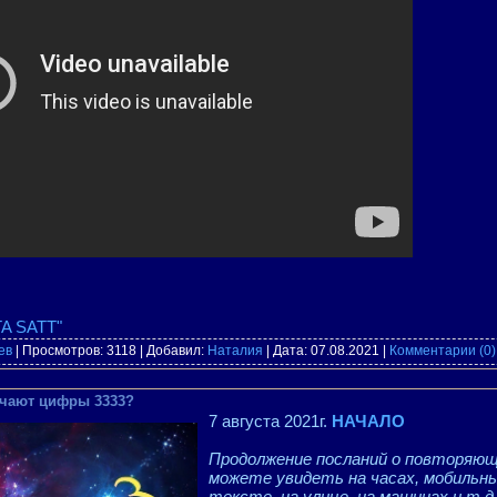
A SATT"
ев
| Просмотров: 3118 | Добавил:
Наталия
| Дата:
07.08.2021
|
Комментарии (0)
ачают цифры 3333?
7 августа 2021г.
НАЧАЛО
Продолжение посланий о повторяющ
можете увидеть на часах, мобильн
тексте, на улице, на машинах и т д