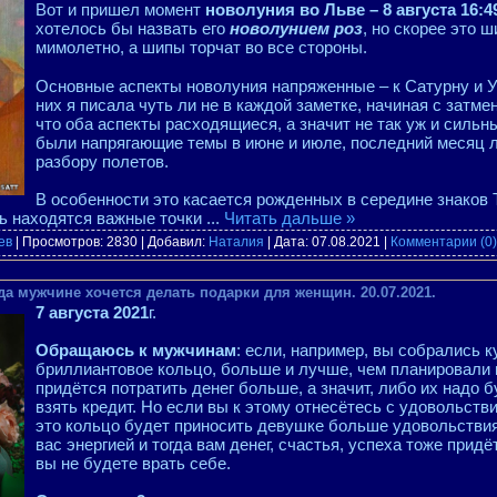
Вот и пришел момент
новолуния во Льве – 8 августа 16:4
хотелось бы назвать его
новолунием роз
, но скорее это 
мимолетно, а шипы торчат во все стороны. ⠀
Основные аспекты новолуния напряженные – к Сатурну и Ура
них я писала чуть ли не в каждой заметке, начиная с затмен
что оба аспекты расходящиеся, а значит не так уж и сильны
были напрягающие темы в июне и июле, последний месяц 
разбору полетов.
В особенности это касается рожденных в середине знаков 
есь находятся важные точки
...
Читать дальше »
ев
| Просмотров: 2830 | Добавил:
Наталия
| Дата:
07.08.2021
|
Комментарии (0)
да мужчине хочется делать подарки для женщин. 20.07.2021.
7 августа 2021
г.
Обращаюсь к мужчинам
: если, например, вы собрались 
бриллиантовое кольцо, больше и лучше, чем планировали 
придётся потратить денег больше, а значит, либо их надо б
взять кредит. Но если вы к этому отнесётесь с удовольств
это кольцо будет приносить девушке больше удовольствия
вас энергией и тогда вам денег, счастья, успеха тоже придё
вы не будете врать себе.