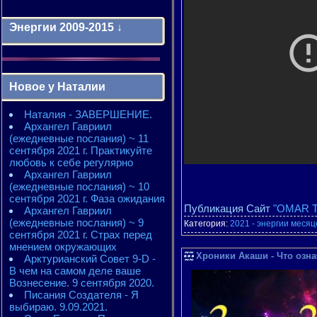
Энергии 2009-2015 ↓
Энергии 2009-2011 годы
2010 - энергии месяцев
Новое у Наталии
2010 - ЭНЕРГИИ года
2011 - энергии месяцев
Наталия - ЗАВЕРШЕНИЕ.
2011 - ЭНЕРГИИ года
Архангел Гавриил
2012 - энергии месяцев
(ежедневные послания) ~ 11
2012 - ЭНЕРГИИ года
сентября 2021 г. Практикуйте
2013 - энергии месяцев
любовь к себе регулярно
2013 - ЭНЕРГИИ года
Архангел Гавриил
2014 - энергии месяцев
(ежедневные послания) ~ 10
2014 - ЭНЕРГИИ года
сентября 2021 г. Фаза ожидания
2015 - энергии месяцев
Публикация Сайт
"OMAR T
Архангел Гавриил
2015 - ЭНЕРГИИ года
(ежедневные послания) ~ 9
Категория:
2021 - энергии месяц
сентября 2021 г. Страх перед
мнением окружающих
Хроники Акаши - Что озн
Арктурианский Совет 9-D -
В чем на самом деле ваше
Вознесение. 9 сентября 2020.
Писания Создателя - Я
выбираю. 9.09.2021.