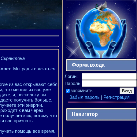
я Скрантона
Форма входа
Совет
. Мы рады связаться
Логин:
Пароль:
огие из вас открывают себя
, что многие из вас уже
запомнить
духе, и, поскольку вы
Забыл пароль
|
Регистрация
идаете получить больше,
лучаете эти энергии,
риходят к вам через
Навигатор
е получаете их, потому что
ля вас признать.
лучать помощь все время,