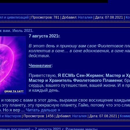
ил и цивилизаций
| Просмотров: 781 | Добавил:
Наталия
| Дата:
07.08.2021
|
Ко
к вам. Июль 2021.
7 августа 2021
г.
В этот день я приношу вам свое Фиолетовое п
коллектив в огне… в огне вдохновения, в огне н
действия
.
Ченнелинг
:
Приветствую,
Я ЕСМЬ Сен-Жермен; Мастер и Х
Мастер и Хранитель Фиолетового Пламени
; бр
сердца, вашего путешествия, вашей жизни. И я пр
и каждый день.
ю и говорю с вами в этот день, выражая свое восхищение каждым
а эту планету, эту прекрасную планету, Гайю, потому что это сл
о. Но я вер
...
Читать дальше »
й и Мастеров
| Просмотров: 1456 | Добавил:
Наталия
| Дата:
07.08.2021
|
Комме
вные послания) ~ 7 августа 2021 г. Рождение мечты