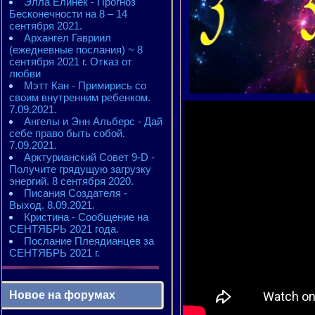
Элла Елинек - Прогноз
Бесконечности на 8 – 14
сентября 2021.
Архангел Гавриил
(ежедневные послания) ~ 8
сентября 2021 г. Отказ от
любви
Мэтт Кан - Примирись со
своим внутренним ребенком.
7.09.2021.
Ангелы и Энн Альберс - Дай
себе право быть собой.
7.09.2021.
Арктурианский Совет 9-D -
Получите грядущую загрузку
энергий. 8 сентября 2020.
Писания Создателя -
Выход. 8.09.2021.
Кристина - Сообщение на
СЕНТЯБРЬ 2021 года.
Послание Плеядианцев за
СЕНТЯБРЬ 2021 г.
Новое на форумах