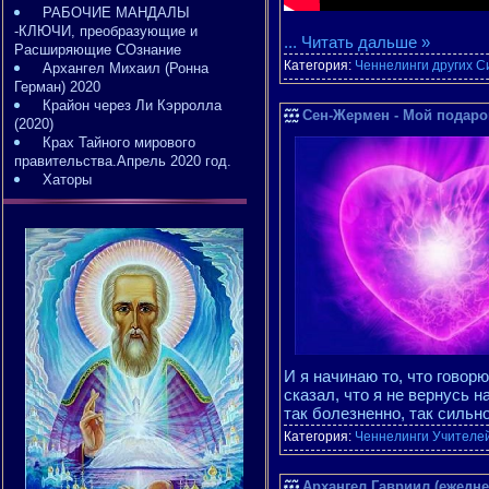
РАБОЧИЕ МАНДАЛЫ
-КЛЮЧИ, преобразующие и
...
Читать дальше »
Расширяющие СОзнание
Категория:
Ченнелинги других С
Архангел Михаил (Ронна
Герман) 2020
Крайон через Ли Кэрролла
Сен-Жермен - Мой подаро
(2020)
Крах Тайного мирового
правительства.Апрель 2020 год.
Хаторы
И я начинаю то, что говор
сказал, что я не вернусь н
так болезненно, так сильн
Категория:
Ченнелинги Учителе
Архангел Гавриил (ежедне