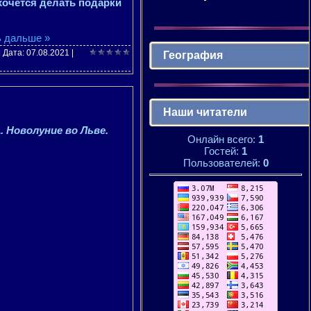
хочется делать подарки
ь дальше »
| Дата:
07.08.2021
|
География
Наши читатели
. Новолуние во Льве.
Онлайн всего:
1
Гостей:
1
Пользователей:
0