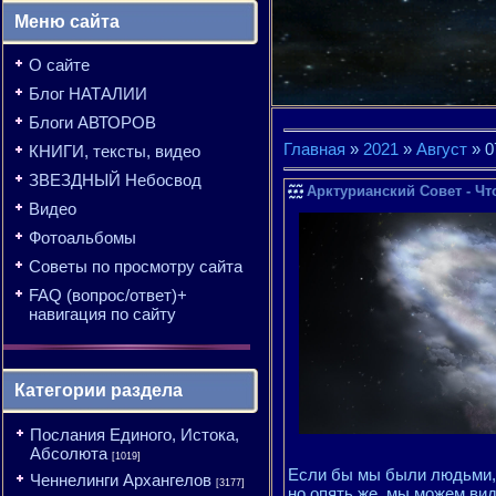
Меню сайта
О сайте
Блог НАТАЛИИ
Блоги АВТОРОВ
Главная
»
2021
»
Август
»
0
КНИГИ, тексты, видео
ЗВЕЗДНЫЙ Небосвод
Арктурианский Совет - Что
Видео
Фотоальбомы
Советы по просмотру сайта
FAQ (вопрос/ответ)+
навигация по сайту
Категории раздела
Послания Единого, Истока,
Абсолюта
[1019]
Если бы мы были людьми, 
Ченнелинги Архангелов
[3177]
но опять же, мы можем ви