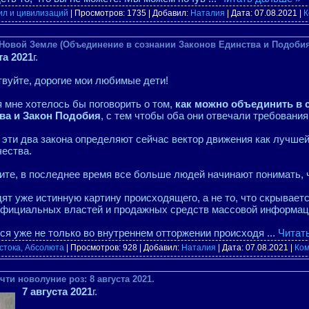
ил и цивилизаций
| Просмотров: 1735 | Добавил:
Наталия
| Дата:
07.08.2021
|
К
Новой Земле (Объединение в сознании Законов Единства и Подобия)
та 2021
г.
вуйте, дорогие мои любимые дети!
 мне хотелось бы поговорить о том,
как можно объединить в 
ва и Закон Подобия
, с тем чтобы оба они отвечали требовани
эти два закона определяют сейчас вектор движения как лучшей
ества.
ите, в последнее время все больше людей начинают понимать, 
ят уже истинную картину происходящего, а не то, что скрывает
фициальных властей и продажных средств массовой информац
ся уже не только во внутреннем отторжении происходя
...
Читат
стока, Абсолюта
| Просмотров: 928 | Добавил:
Наталия
| Дата:
07.08.2021
|
Ком
ти новолуние роз: 8 августа 2021.
7 августа 2021
г.