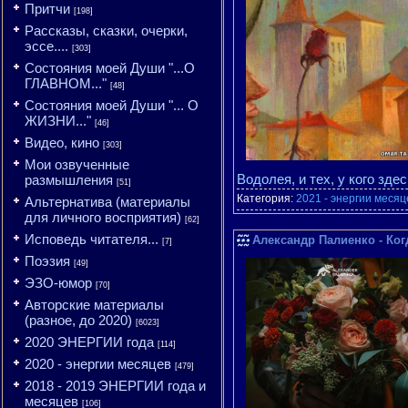
Притчи
[198]
Рассказы, сказки, очерки,
эссе....
[303]
Состояния моей Души "...О
ГЛАВНОМ..."
[48]
Состояния моей Души "... О
ЖИЗНИ..."
[46]
Видео, кино
[303]
Мои озвученные
Водолея, и тех, у кого зд
размышления
[51]
Категория:
2021 - энергии месяц
Альтернатива (материалы
для личного восприятия)
[62]
Исповедь читателя...
Александр Палиенко - Ког
[7]
Поэзия
[49]
ЭЗО-юмор
[70]
Авторские материалы
(разное, до 2020)
[6023]
2020 ЭНЕРГИИ года
[114]
2020 - энергии месяцев
[479]
2018 - 2019 ЭНЕРГИИ года и
месяцев
[106]