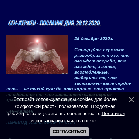
СЕН-ЖЕРМЕН - ПОСЛАНИЕ ДНЯ. 28.12.2020.
28 декабря 2020
г.
Сканируйте огромное
разнообразие того, что
вас ждет впереди, что
вас ждет, а затем,
возлюбленные,
выберите то, что
заставляет ваше сердце
петь ... не тихий гул; да, это хорошо, это приятно ...
но сделайте то, что заставляет ваше сердце
греметь, как полноценная группа!
Этот сайт использует файлы cookies для более
комфортной работы пользователя. Продолжая
Сен-Жермен
просмотр страниц сайта, вы соглашаетесь с
Политикой
использования файлов cookies
.
ПЕРЕВОД сайта ОМАР ТА САТТ
СОГЛАСИТЬСЯ