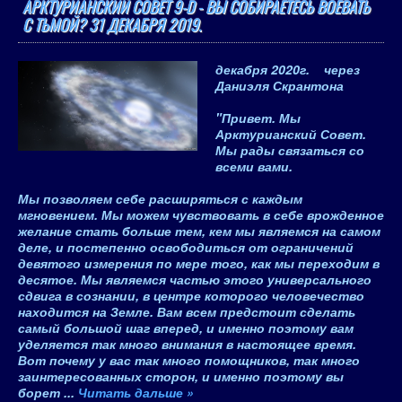
АРКТУРИАНСКИЙ СОВЕТ 9-D - ВЫ СОБИРАЕТЕСЬ ВОЕВАТЬ
С ТЬМОЙ? 31 ДЕКАБРЯ 2019.
декабря 2020
г.
через
Даниэля Скрантона
"Привет.
Мы
Арктурианский Совет
.
Мы рады связаться со
всеми вами.
Мы позволяем себе расширяться с каждым
мгновением. Мы можем чувствовать в себе врожденное
желание стать больше тем, кем мы являемся на самом
деле, и постепенно освободиться от ограничений
девятого измерения по мере того, как мы переходим в
десятое. Мы являемся частью этого универсального
сдвига в сознании, в центре которого человечество
находится на Земле. Вам всем предстоит сделать
самый большой шаг вперед, и именно поэтому вам
уделяется так много внимания в настоящее время.
Вот почему у вас так много помощников, так много
заинтересованных сторон, и именно поэтому вы
борет
...
Читать дальше »