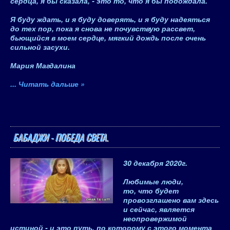
сердца, я бы сказала, - это то, что я бы подождала.
Я буду ждать, и я буду доверять, и я буду надеяться
до тех пор, пока я снова не почувствую рассвет,
бьющийся в моем сердце, мягкий дождь после очень
сильной засухи.
Мария Магдалина
...
Читать дальше »
БАБАДЖИ - ПОБЕДА СВЕТА.
30 декабря 2020
г.
Любимые люди,
то, что будет
провозглашено вам здесь
и сейчас, является
неопровержимой
истиной - и это путь, по которому с этого момента