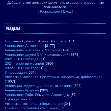
Добавлять комментарии могут только зарегистрированные
пользователи.
[
Регистрация
|
Вход
]
РАЗДЕЛЫ
Послания Единого, Истока, Абсолюта
[1019]
Ченнелинги Архангелов
[3177]
Ченнелинги Учителей и Мастеров
[1246]
Ченнелинги других Сил и цивилизаций
[4679]
2021 ЭНЕРГИИ года
[71]
2021 - энергии месяцев
[395]
2022 ЭНЕРГИИ года
[1]
Информация
[381]
Авторские материалы (эзотерика, энергетика, философия)
[1907]
Активации, медитации, практики, техники
[827]
Ченнелинги Крайона
[309]
Ченнелинги Гайи, Лемурии, Атлантидіы
[87]
Публицистика
[8]
Авторские материалы (психология)
[34]
О жизни (психология отношений)
[79]