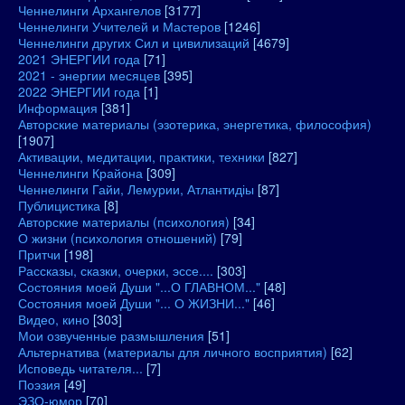
Ченнелинги Архангелов
[3177]
Ченнелинги Учителей и Мастеров
[1246]
Ченнелинги других Сил и цивилизаций
[4679]
2021 ЭНЕРГИИ года
[71]
2021 - энергии месяцев
[395]
2022 ЭНЕРГИИ года
[1]
Информация
[381]
Авторские материалы (эзотерика, энергетика, философия)
[1907]
Активации, медитации, практики, техники
[827]
Ченнелинги Крайона
[309]
Ченнелинги Гайи, Лемурии, Атлантидіы
[87]
Публицистика
[8]
Авторские материалы (психология)
[34]
О жизни (психология отношений)
[79]
Притчи
[198]
Рассказы, сказки, очерки, эссе....
[303]
Состояния моей Души "...О ГЛАВНОМ..."
[48]
Состояния моей Души "... О ЖИЗНИ..."
[46]
Видео, кино
[303]
Мои озвученные размышления
[51]
Альтернатива (материалы для личного восприятия)
[62]
Исповедь читателя...
[7]
Поэзия
[49]
ЭЗО-юмор
[70]