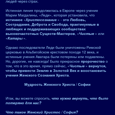
людей через страх.
Истинная линия продолжилась в Европе через учение
Марии Магдалины, «Леди», которая установила, что
истинное
«
Христосознание
» -
это Любовь,
Сострадание, Доброта и Свобода, практикуемые в
любящих и поддерживающих сообществах
высокочастотных Существ-Мастеров
, «
Чистые
» или
«
Катары
».
Однако последователи Леди были уничтожены Римской
церковью в Альбигойском крестовом походе 12 века, и
истинные учения Аватара были потеряны или подавлены.
Но, дорогие, не навсегда! Было прекрасное
пророчество
о
том, что в это время, прямо сейчас, «
Чистые
»
вернутся,
чтобы привести Землю в Золотой Век и восстановить
учения Женского Сознания Христа
.
Мудрость Женского Христа
/
Софии
Итак, вы можете спросить,
что нужно вернуть, что было
потеряно для нас?
Что такое Женский Христос
/
София?