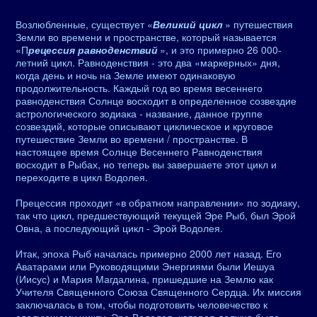
Возлюбленные, существует «
Великий цикл
» путешествия
Земли во времени и пространстве, который называется
«П
рецессия равноденствий
», и это примерно 26 000-
летний цикл. Равноденствия - это два «маркерных» дня,
когда день и ночь на Земле имеют одинаковую
продолжительность. Каждый год во время весеннего
равноденствия Солнце восходит в определенное созвездие
астрологического зодиака - название, данное группе
созвездий, которые описывают циклическое и круговое
путешествие Земли во времени / пространстве. В
настоящее время Солнце Весеннего Равноденствия
восходит в Рыбах, но теперь вы завершаете этот цикл и
переходите в цикл Водолея.
Прецессия проходит «в обратном направлении» по зодиаку,
так что цикл, предшествующий текущей Эре Рыб, был Эрой
Овна, а последующий цикл - Эрой Водолея.
Итак, эпоха Рыб началась примерно 2000 лет назад. Его
Аватарами или Руководящими Энергиями были Иешуа
(Иисус) и Мария Магдалина, пришедшие на Землю как
Учителя Священного Союза Священного Сердца. Их миссия
заключалась в том, чтобы подготовить человечество к