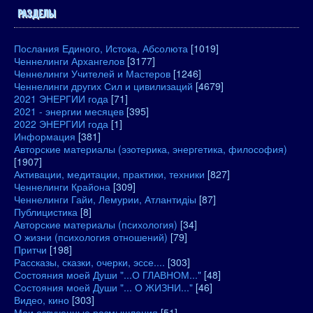
РАЗДЕЛЫ
Послания Единого, Истока, Абсолюта
[1019]
Ченнелинги Архангелов
[3177]
Ченнелинги Учителей и Мастеров
[1246]
Ченнелинги других Сил и цивилизаций
[4679]
2021 ЭНЕРГИИ года
[71]
2021 - энергии месяцев
[395]
2022 ЭНЕРГИИ года
[1]
Информация
[381]
Авторские материалы (эзотерика, энергетика, философия)
[1907]
Активации, медитации, практики, техники
[827]
Ченнелинги Крайона
[309]
Ченнелинги Гайи, Лемурии, Атлантидіы
[87]
Публицистика
[8]
Авторские материалы (психология)
[34]
О жизни (психология отношений)
[79]
Притчи
[198]
Рассказы, сказки, очерки, эссе....
[303]
Состояния моей Души "...О ГЛАВНОМ..."
[48]
Состояния моей Души "... О ЖИЗНИ..."
[46]
Видео, кино
[303]
Мои озвученные размышления
[51]