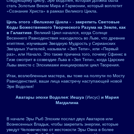
следующему циклу, Эре Водолея, которая должна была
стать Золотым Веком Мира и Гармонии, который воплотит
«Сознание Христа» в рамках Великого Цикла.
Цель этого
«
Великого Цикла
» -
закрепить Световые
Коды Божественного Творческого Разума на Земле, как
в Галактике
. Великий Цикл начался, когда Солнце
Весеннего Равноденствия находилось во Льве, что древние
египтяне, изучившие Звездную Мудрость у Сирианских
Звездных Учителей, называли «Зеп Тепи», или «Первый
раз», или Начало. Это также причина того, почему Сфинкс в
Гизе смотрит в созвездие Льва в «Зеп Тепи», когда Царские
Львы вместе с Элохимами инициировали цикл Творения.
Итак, возлюбленные мастера, вы тоже на полпути по Мосту
Равноденствий, ваши лица навстречу наступающей новой
Эре Водолея!
Аватары эпохи Водолея
:
Иешуа
(Иисус)
и Мария
Магдалина
В начале Эры Рыб Элохим послал двух Аватаров или
Вознесенных Владык, чтобы закрепить энергии, которые
уведут Человечество от жестокости Эры Овна в более