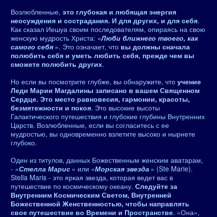
Возлюбленные,
это глубокая и любящая энергия
неосуждения и сострадания. И для других, и для себя
.
Как сказал Иешуа своим последователям, опираясь на свою
женскую мудрость Христа: «
Люби ближнего твоего, как
самого себя
». Это означает, что
вы должны сначала
полюбить себя и уметь любить себя, прежде чем вы
сможете полюбить других
.
Но если вы посмотрите глубже, вы обнаружите, что
учение
Леди Марии Магдалины записано в вашем Священном
Сердце. Это место равновесия, гармонии, красоты,
безмятежности и покоя
. Это высокие высоты
Галактического путешествия и глубокие глубины Внутренних
Царств. Возлюбленные, если вы согласитесь с ее
мудростью, вы одновременно взлетите высоко и нырнете
глубоко.
Один из титулов, данных Божественным женским аватарам,
- «
Стелла Марис
» или «
Морская звезда
» (Ste Marie).
Stella Maris - это яркая звезда, которая ведет вас в
путешествие по космическому океану.
Следуйте за
Внутренним Космическим Светом, Внутренней
Божественной Женственностью, чтобы направлять
свое путешествие во Времени и Пространстве
. «Она»,