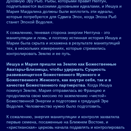
духовную Эру Рыб. Рыбы, которыми правит Нептун,
подпитываются высокими духовными идеалами, и Иешуа и
Мария Магдалина должны были воплотить эти идеалы,
которые потребуются для Сдвига Эпох, когда Эпоха Рыб
станет Эпохой Водолея.
К сожалению, теневая сторона энергии Нептуна - это
манипуляции и ложь, и поэтому истинная история Иешуа и
Марии была скрыта и искажена в результате манипуляций
тех, в нескольких измерениях, которые стремились
контролировать Землю и ее путь.
Иешуа и Мария пришли на Землю как Божественные
Аватары-Близнецы, чтобы удержать Сущность
развивающегося Божественного Мужского и
Божественного Женского, как внутри себя, так и в
качестве Божественного партнерства
. Когда Иешуа
покинул Землю, Мария отправилась во Францию ​​и
продолжила свою миссию по заземлению «чистой»
Божественной Энергии и подготовке к грядущей Эре
Водолея. Человечество нужно было подготовить.
К сожалению, энергия манипуляции и контроля захватила
первые семена, посаженные на Ближнем Востоке, и
«христианская» церковь начала подавлять и контролировать