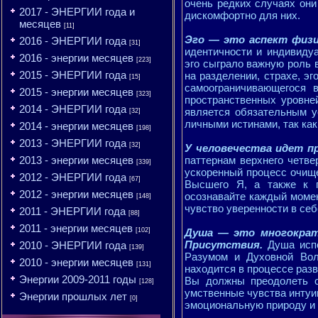
очень редких случаях они
2017 - ЭНЕРГИИ года и
дискомфортно для них.
месяцев
[11]
Эго — это аспект физи
2016 - ЭНЕРГИИ года
[31]
идентичности и индивиду
2016 - энергии месяцев
[223]
эго сыграло важную роль 
2015 - ЭНЕРГИИ года
на разделении, страхе, э
[15]
самоограничивающегося 
2015 - энергии месяцев
[323]
пространственных уровне
2014 - ЭНЕРГИИ года
является обязательным у
[32]
личными истинами, так ка
2014 - энергии месяцев
[198]
2013 - ЭНЕРГИИ года
[32]
У человечества идет п
2013 - энергии месяцев
паттернам верхнего четве
[339]
ускоренный процесс очищен
2012 - ЭНЕРГИИ года
[67]
Высшего Я, а также к п
2012 - энергии месяцев
осознавайте каждый момен
[148]
чувство уверенности в себ
2011 - ЭНЕРГИИ года
[88]
2011 - энергии месяцев
[102]
Душа — это многокра
Присутствия.
Душа испо
2010 - ЭНЕРГИИ года
[139]
Разумом и Духовной Вол
2010 - энергии месяцев
[131]
находится в процессе разв
Энергии 2009-2011 годы
Вы должны преодолеть о
[128]
умственные чувства интуи
Энергии прошлых лет
[0]
эмоциональную природу и 