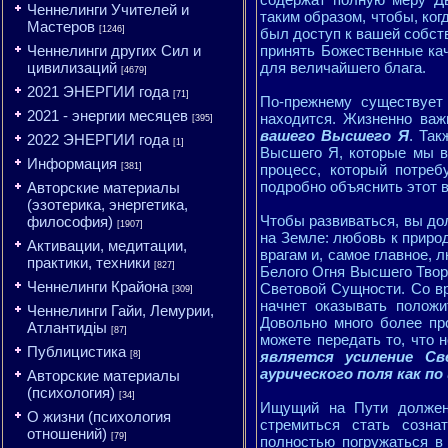
Ченнелинги Учителей и
таким образом, чтобы, ког
Мастеров
[1246]
был доступ к вашей собс
Ченнелинги других Сил и
принять Божественные кач
цивилизаций
для величайшего блага.
[4679]
2021 ЭНЕРГИИ года
[71]
По-прежнему существует 
2021 - энергии месяцев
находится. Жизненно ва
[395]
вашего Высшего Я
. Так
2022 ЭНЕРГИИ года
[1]
Высшего Я, которые мы в
Информация
[381]
процесс, который потре
подробно объяснить этот
Авторские материалы
(эзотерика, энергетика,
Чтобы развиваться, вы до
философия)
[1907]
на Земле: любовь к приро
Активации, медитации,
врагам и, самое главное, 
практики, техники
[827]
Белого Огня Высшего Твор
Ченнелинги Крайона
Световой Сущности. Со вр
[309]
начнет оказывать положи
Ченнелинги Гайи, Лемурии,
Довольно много более пр
Атлантидіы
[87]
можете передать то, что н
Публицистика
является усиление Св
[8]
аурического поля как п
Авторские материалы
(психология)
[34]
Ищущий на Пути должен 
О жизни (психология
стремиться стать созна
отношений)
[79]
полностью погружаться 