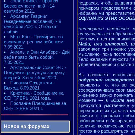
Элла Елинек - Прогноз
подрасах, чтобы выдвигат
Бесконечности на 8 – 14
примером представляли 
сентября 2021.
избранными представителя
Архангел Гавриил
ОДНОМ ИЗ ЭТИХ ОСОБ
(ежедневные послания) ~ 8
сентября 2021 г. Отказ от
Четвертое измерение м
любви
отпускать все обусловле
Мэтт Кан - Примирись со
поэтому в центре внимани
своим внутренним ребенком.
Майи, или иллюзией, и
7.09.2021.
заполняет три нижних ур
Ангелы и Энн Альберс - Дай
мысленно, пока постепенн
себе право быть собой.
Тело желаний личности / 
7.09.2021.
удовлетворения и счастья
Арктурианский Совет 9-D -
Получите грядущую загрузку
Вы начинаете использо
энергий. 8 сентября 2020.
подуровни четвертого
Писания Создателя -
проявлять то, что вы ж
Выход. 8.09.2021.
сосредотачивать свои мы
Кристина - Сообщение на
жизненно важно понимать
СЕНТЯБРЬ 2021 года.
моменте — в
«Силе не
Послание Плеядианцев за
Требуются умственные ус
СЕНТЯБРЬ 2021 г.
переходите из царства
и
памяти о прошлых событ
наблюдения и безвреднос
великие космические ис
Новое на форумах
постоянно расширяться, ч