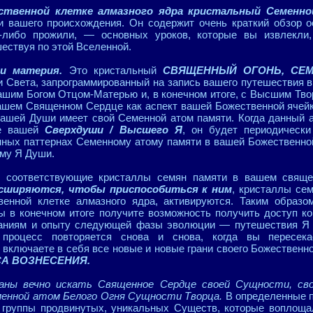
ственной клетке алмазного ядра кристальный Семенн
и вашего происхождения. Он содержит очень краткий обзор 
а-либо прожили, — основных уроков, которые вы извлекли,
ествуя по этой Вселенной.
и материя.
Это кристальный
СВЯЩЕННЫЙ ОГОНЬ, СЕ
 Света, запрограммированный на запись вашего путешествия в
ашим Богом Отцом-Матерью и, в конечном итоге, с Высшим Тв
вашем Священном Сердце как аспект вашей Божественной ячейк
вашей Души имеет свой Семенной атом памяти. Когда данный а
е вашей
Сверхдуши / Высшего Я
, он будет периодическ
ных паттернах Семенному атому памяти в вашей Божественной
му Я Души.
ет соответствующие кристаллы семян памяти в вашем свящ
асширяются, чтобы приспособиться к ним
, кристаллы се
енной клетке алмазного ядра, активируются. Таким образо
 в конечном итоге получите возможность получить доступ ко
аниям и опыту следующей фазы эволюции — путешествия Я 
 процесс повторяется снова и снова, когда вы пересек
 включаете в себя все новые и новые грани своего Божественн
А ВОЗНЕСЕНИЯ.
ваны вечно искать Священное Сердце своей Сущности, св
еменной атом Белого Огня Сущности Творца.
В определенные п
группы продвинутых, уникальных Существ, которые воплоща