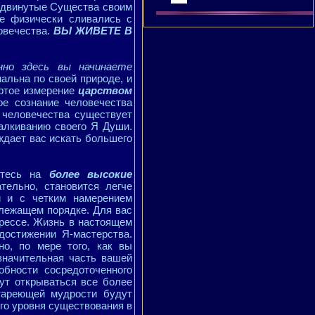
родвинутые Существа своим
е физически сливались с
овечества.
ВЫ ЖИВЕТЕ В
нно здесь вы начинаете
альна по своей природе, и
ертое измерение
царством
ое сознание человечества
 человечества существует
талкиванию своего Я Души.
ждает вас искать большего
аетесь на
более высокие
тельно, становится легче
и и с четким намерением
лежащем порядке. Для вас
рессе. Жизнь в настоящем
остижении Я-мастерства.
но, по мере того, как вы
значительная часть вашей
бности сосредоточенного
ут открываться все более
тареющей мудрости будут
го уровня существования в