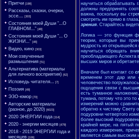
Притчи
научиться обрабатывать 
[198]
должны предпринять соот
Рассказы, сказки, очерки,
важна, поскольку вы стре
эссе....
[303]
смотреть им прямо в глаза
Состояния моей Души "...О
зрения
. Старайтесь видет
ГЛАВНОМ..."
[48]
Логика — это функция фи
Состояния моей Души "... О
теории, которые вы прин
ЖИЗНИ..."
[46]
мудрость из открывшейся 
Видео, кино
[303]
научиться обращать вн
Мои озвученные
преобладающего Аспекта в
размышления
высших миров и обретаете
[51]
Альтернатива (материалы
Вначале был контакт со
с
для личного восприятия)
[62]
временем этот дар или 
Исповедь читателя...
человечество погружалось
[7]
ощущения связи с высшим
Поэзия
[49]
есть туманное наложение,
ЭЗО-юмор
[70]
тумана, потому что это то
измерений можно сравнить
Авторские материалы
обратно к чистому Свету о
(разное, до 2020)
[6023]
подуровни четвертого изме
2020 ЭНЕРГИИ года
[114]
более высокий подуровень
2020 - энергии месяцев
крайней мере, на пятый п
[479]
каждого измерения, прич
2018 - 2019 ЭНЕРГИИ года и
является самым высоким и
месяцев
[106]