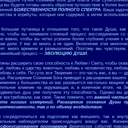
да вы будете готовы начать обратное путешествие в более высо
твенной
БОЖЕСТВЕННОСТИ ПОЛНОГО СПЕКТРА
. Ваша задач
ества и атрибуты, которые они содержат, а затем использова
большая путаница в отношении того, что такое Душа, как
жно, чтобы вы понимали сложный процесс воссоединения с
же важно, чтобы вы четко усвоили более глубокие учения о 
ам дали. У вас их много, а не один. Включение этих многочи
бует много времени и размышлений. Поэтому мы чувствуем,
 важнейший процесс —
ЭВОЛЮЦИЮ ДУШИ
.
лжны расширить свою способность к Любви / Свету, чтобы охват
де, любовь к царству животных, любовь к человечеству, любо
любовь к себе. По сути, все Творение — это часть вас, а вы —
ца. Расширение Сознания Бога приводит к расширению вашего
еменем у большинства из вас разовьется настолько мощное и
тельное влияние на окружающих и, в конечном итоге, на З
одвинутых душ уже получили эту способность. Однако вы д
е востребовали, как свое. Также помните, что
важной частью
ета низших измерений. Расширение сознания Души 
о интенсивности, так и по объему воздействия
.
сосредоточиться на подготовке как внешнего, так и внут
тельным наблюдателем происходящего вокруг вас. Жизне
в
сфокусированное осознавание
физических событий повседн