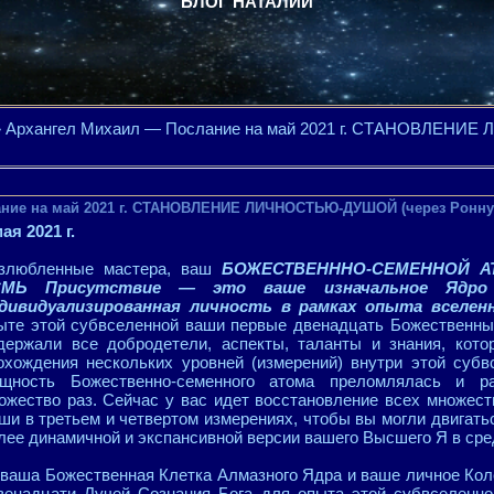
БЛОГ НАТАЛИИ
 Архангел Михаил — Послание на май 2021 г. СТАНОВЛЕН
ание на май 2021 г. СТАНОВЛЕНИЕ ЛИЧНОСТЬЮ-ДУШОЙ (через Ронну
мая 2021 г.
злюбленные мастера, ваш
БОЖЕСТВЕНННО-СЕМЕННОЙ А
СМЬ Присутствие — это ваше изначальное Ядро 
дивидуализированная личность в рамках опыта вселенн
ыте этой субвселенной ваши первые двенадцать Божественны
держали все добродетели, аспекты, таланты и знания, кот
охождения нескольких уровней (измерений) внутри этой субв
щность Божественно-семенного атома преломлялась и ра
ожество раз. Сейчас у вас идет восстановление всех множес
ши в третьем и четвертом измерениях, чтобы вы могли двигатьс
лее динамичной и экспансивной версии вашего Высшего Я в сре
 ваша Божественная Клетка Алмазного Ядра и ваше личное Кол
енадцати Лучей Сознания Бога для опыта этой субвселенн