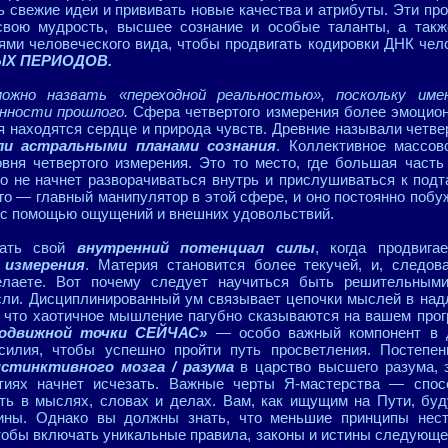
ь свежие идеи и прививать новые качества и атрибуты. Эти п
свою мудрость, высшее сознание и особые таланты, а такж
ми человеческого вида, чтобы продвигать кодировки ДНК чел
ЫХ ПЕРИОДОВ.
ожно назвать «переходной реальностью», поскольку име
нности прошлого.
Сфера четвертого измерения более эмоцион
я находятся сердце и природа чувств. Древние называли четв
ли астральными планами сознания
. Коллективное массов
овня четвертого измерения. Это то место, где большая часть
о не начнет разворачиваться внутрь и прислушиваться к под
эго — главный манипулятор в этой сфере, и оно постоянно побу
 с помощью ощущений и внешних удовольствий.
вать свой
внутренний потенциал силы
, когда продвиг
 измерения
. Материя становится более текучей, и, следова
елаете. Вот почему следует научиться быть решительным
сли. Дисциплинированный ум связывает цепочки мыслей в над
, что хаотичное мышление пагубно сказываются на вашем прог
подвижной точки СЕЙЧАС»
— особо важный компонент в д
илия, чтобы успешно пройти путь просветления. Постепен
нстинктивного мозга / разума
в царство высшего разума, 
иях начнет исчезать. Важные черты Я-мастерства — спосо
ть в мыслях, словах и делах. Вам, как ищущим на Пути, буд
тины. Однако вы должны знать, что меньшие принципы нес
тобы включать уникальные правила, законы и истины следующе