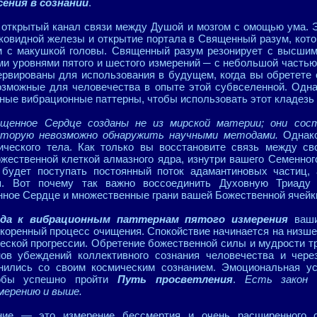
сения в сознании
.
открытый канал связи между Душой и мозгом с омощью ума. 
ковидной железы и открытие портала в Священный разум, кото
ом с макушкой головы. Священный разум резонирует с высшим
еми уровнями пятого и шестого измерений ─ с небольшой частью
ервированы для использования в будущем, когда вы обретете
озможные для человечества в опыте этой субвселенной. Одн
ные вибрационные паттерны, чтобы использовать этот кладезь
щенное Сердце созданы не из мирской материи; они сос
оторую невозможно обнаружить научными методами.
Однако
ического тела. Как только вы восстановите связь между с
ственной клеткой алмазного ядра, изнутри вашего Семенного
будет поступать постоянный поток адамантиновых частиц, 
. Вот почему так важно воссоединить Духовную Триаду 
ое Сердце и множественные грани вашей Божественной ячейки
ода к вибрационным паттернам пятого измерения
ваши
скоренный процесс очищения. Спокойствие начинается на низше
ческой прогрессии. Обретение божественной силы и мудрости т
ов убеждений коллективного сознания человечества и чере
нились со своим космическим сознанием. Эмоциональная ус
тобы успешно пройти
Путь просветления
.
Есть зако
мерению и выше.
ние — это измерение бессмертия и очень расширенного 