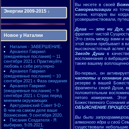
Вы несете в своей
Боже
Самореализации
из точк
Энергии 2009-2015 ↓
жизни, которую вы когд
усовершенствовали, путеш
Энергии 2009-2011 годы
Душа — это ни Дух, н
2010 - энергии месяцев
фрагмент чистой Сущности
Новое у Наталии
2010 - ЭНЕРГИИ года
Это связь между вами и н
2011 - энергии месяцев
этой жизни пребывает в 
Наталия - ЗАВЕРШЕНИЕ.
2011 - ЭНЕРГИИ года
высокочастотный аспект 
Архангел Гавриил
2012 - энергии месяцев
Звезде Души
в качеств
(ежедневные послания) ~ 11
2012 - ЭНЕРГИИ года
воспоминания о вибрацион
сентября 2021 г. Практикуйте
2013 - энергии месяцев
также вашему воплощенно
любовь к себе регулярно
2013 - ЭНЕРГИИ года
Архангел Гавриил
2014 - энергии месяцев
Во-первых, он активиру
(ежедневные послания) ~ 10
2014 - ЭНЕРГИИ года
частоты и сознание р
сентября 2021 г. Фаза ожидания
2015 - энергии месяцев
резерве в вашей Божеств
Архангел Гавриил
2015 - ЭНЕРГИИ года
фрагменты своей Души, вы
(ежедневные послания) ~ 9
положительным воспомин
сентября 2021 г. Страх перед
пятого измерения. Этот
мнением окружающих
Божественного Сознания и
Арктурианский Совет 9-D -
ОБЪЯСНЕНИЕ ПРОЦЕСС
В чем на самом деле ваше
Вознесение. 9 сентября 2020.
Вы были запрограммиро
Писания Создателя - Я
алмазного ядра и свой С
выбираю. 9.09.2021.
существовали небольшие 