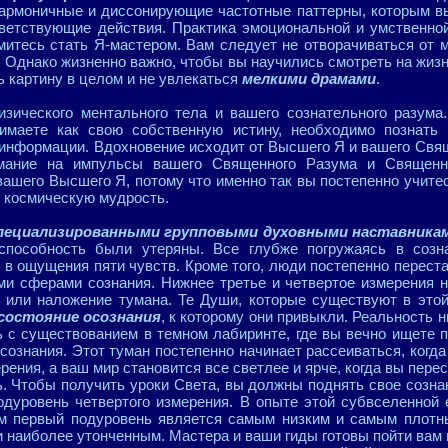
гармоничные и диссонирующие частотные паттерны, которым вы
ветствующие действия. Практика эмоциональной и умственно
митесь стать Я-мастером. Вам следует не отворачиваться от м
. Однако жизненно важно, чтобы вы научились смотреть на жиз
ь картину в целом и не увлекаться
мелкими драмами
.
зического ментального тела и вашего сознательного разума.
имаете как свою собственную истину, необходимо познать
информации. Вдохновение исходит от Высшего Я и вашего Свя
имание на импульсы вашего Священного Разума и Священн
ашего Высшего Я, потому что именно так вы постепенно учит
 космическую мудрость.
пециализированными групповыми духовными наставникам
способность были утеряны. Все глубже погружаясь в созна
 в ощущения пяти чувств. Кроме того, люди постепенно перест
и сферами сознания. Нижнее третье и четвертое измерения не
 или наложение тумана. Те Души, которые существуют в этой
состояние осознания
, к которому они привыкли. Реальность н
 с существованием в темном лабиринте, где вы вечно ищете п
сознания. Этот туман постепенно начинает рассеиваться, когд
рения, а ваш мир становится все светлее и ярче, когда вы пе
. Чтобы получить уроки Света, вы должны поднять свое сознан
одуровень четвертого измерения. В опыте этой субвселенной
ем первый подуровень является самым низким и самым плотн
 наиболее утонченным. Мастера и ваши гиды готовы пойти вам н