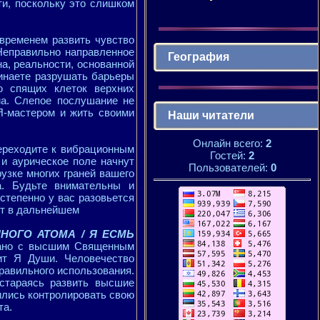
ти, поскольку это слишком
 временем развить чувство
Неправильно направленное
География
а, реальности, основанной
чинаете разрушать барьеры
ю спящих клеток верхних
ма. Слепое послушание не
Я-мастером и жить своими
Наши читатели
Онлайн всего:
2
ереходите к вибрационным
Гостей:
2
 и аурическое поле начнут
Пользователей:
0
рузке многих граней вашего
а. Будьте внимательны и
степенно у вас разовьется
дет в дальнейшем
ННОГО АТОМА / Я ЕСМЬ
зано с высшим Священным
ит Я Души. Человечество
правильного использования.
стараясь развить высшие
ились контролировать свою
та.