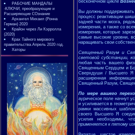
бесконечном цикле
Возне
РАБОЧИЕ МАНДАЛЫ
-КЛЮЧИ, преобразующие и
Вы должны поддерживать 
Расширяющие СОзнание
процесс реактивации шиш
Архангел Михаил (Ронна
задней части мозга, ряд
Герман) 2020
измерения, а также со вс
Крайон через Ли Кэрролла
измерения, которые зарез
(2020)
самые высокие уровни, в
Крах Тайного мирового
наращивать свои собствен
правительства.Апрель 2020 год.
Хаторы
Священный Разум и Свя
световой субстанции, к
любая часть вашего физ
Священным Сердцем и Боже
Сверхдуши / Высшего Я 
расширенная информация
Священный Разум, Священн
По мере вашего перех
аурическое поле начнут у
и усиливается в геометри
рамки массивных шаблон
своего Высшего Я соеди
усилия необходимы, ч
применяется к пятому из
Вкратце, шестое измере