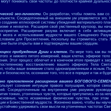
 могут понижать свои частоты до плотности крайней дуальнос
ческой эго-личности
. Он разработан, чтобы помочь вам со
альности. Сосредоточенный на внешнем ум управляется эго. 
в создании иллюзорной системы убеждений материального план
гоизме и нехватке. Расширяя свой умственный кругозор, вы на
восприятия. Расширение разума включает в себя активаци
й мозга и использование мудрости вашего Священного Разу
словием для Просветления, поскольку вы стремитесь стать 
к они были открыты вам и подтверждены вашим сердцем.
роцесс пробуждения Души и клеток.
По мере того, как вы п
ртого и нижнего пятого измерений, ваши клетки, эфирное тело
ия. Этот процесс облегчит и в конечном итоге приведет к заг
остепенному восстановлению вашего эфирного Тела Свет
т, чтобы ваше внимание стало однонаправленным и ясным. По
е и безопасности, осознание того, что все в порядке и так и бу
тно преломленное расширение вашего БОГОВОГО-СЕМЕ
льзует сознание интуиции правого полушария, которое свя
ей. Сосредоточенным на внутреннем уме разумом руковод
ития тонких, утонченных чувств, которые притупились из-за не
сновные, часто искаженные физические чувства, при этом 
ции и Божественной мудрости. Жизненно важно, чтобы вы науч
устойчиво удерживать свои мысли на утонченных частотах Све