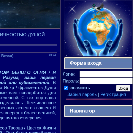
ИЕ ЛИЧНОСТЬЮ-ДУШОЙ
 Везан)
20:24
Форма входа
ТОМ БЕЛОГО ОГНЯ / Я
Логин:
Разума, ваша первая
Пароль:
ой или субвселенной
. В
х Искр / фрагментов Души
запомнить
орые вам понадобятся для
Забыл пароль
|
Регистрация
селенной. С тех пор ваша
зделялась бесчисленное
твенных аспектов вашего Я
Навигатор
я вперед к более великой,
де пятого измерения.
есо Творца / Цветок Жизни
ой. Они были разработаны