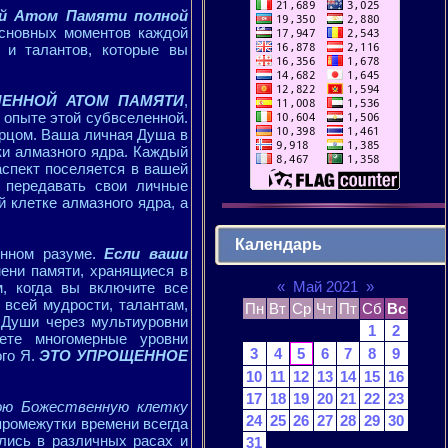
ой Атом Памяти полной
основных моментов каждой
 и талантов, которые вы
МЕННОЙ АТОМ ПАМЯТИ
,
 опыте этой субвселенной.
орцом. Ваша личная Душа в
и алмазного ядра. Каждый
спект поселяется в вашей
и передавать свои личные
 клетке алмазного ядра, а
Календарь
енном разуме.
Если ваши
мени памяти, хранящиеся в
«
Май 2021
»
м, когда вы включите все
 всей мудрости, талантам,
Пн
Вт
Ср
Чт
Пт
Сб
Вс
Души через мультиуровни
1
2
аете многомерные уровни
3
4
5
6
7
8
9
ого Я.
ЭТО УПРОЩЕННОЕ
10
11
12
13
14
15
16
17
18
19
20
21
22
23
ою Божественную клетку
24
25
26
27
28
29
30
ромежутки времени всегда
лись в различных расах и
31