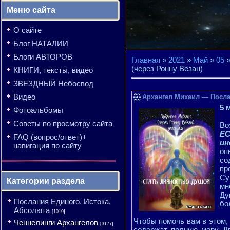
Меню сайта
О сайте
Блог НАТАЛИИ
Блоги АВТОРОВ
Главная
»
2021
»
Май
»
05
»
(через Ронну Везан)
КНИГИ, тексты, видео
ЗВЕЗДНЫЙ Небосвод
Видео
Архангел Михаил — Посл
5 
Фотоальбомы
Советы по просмотру сайта
Во
Е
FAQ (вопрос/ответ)+
ин
навигация по сайту
оп
со
пр
Су
Категории раздела
мн
Ду
Послания Единого, Истока,
бо
Абсолюта
[1019]
Чтобы помочь вам в этом,
Ченнелинги Архангелов
[3177]
содержат полную меру Дв