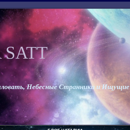
 SATT
ловать, Небесные Странники и Ищущие