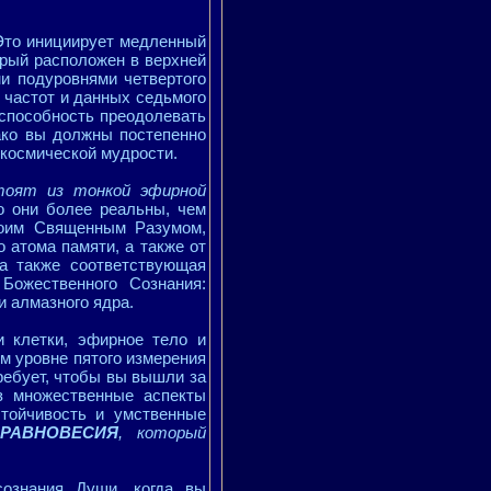
Это инициирует медленный
рый расположен в верхней
и подуровнями четвертого
 частот и данных седьмого
 способность преодолевать
ако вы должны постепенно
 космической мудрости.
тоят из тонкой эфирной
 они более реальны, чем
воим Священным Разумом,
 атома памяти, а также от
а также соответствующая
Божественного Сознания:
 алмазного ядра.
 клетки, эфирное тело и
м уровне пятого измерения
ребует, чтобы вы вышли за
з множественные аспекты
тойчивость и умственные
н
РАВНОВЕСИЯ
, который
сознания Души, когда вы