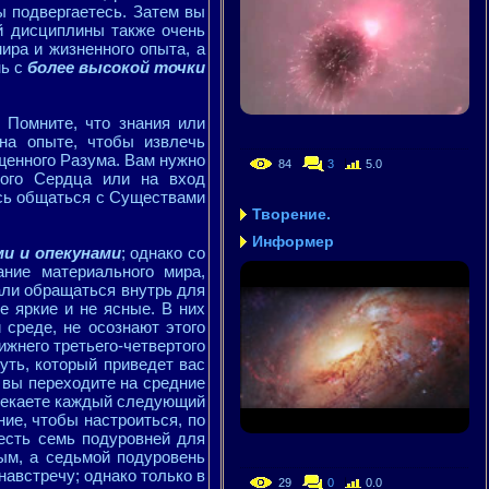
 подвергаетесь. Затем вы
й дисциплины также очень
ира и жизненного опыта, а
нь с
более высокой точки
 Помните, что знания или
 на опыте, чтобы извлечь
щенного Разума. Вам нужно
84
3
5.0
ого Сердца или на вход
есь общаться с Существами
Творение.
Информер
и и опекунами
; однако со
ние материального мира,
али обращаться внутрь для
 яркие и не ясные. В них
 среде, не осознают этого
ижнего третьего-четвертого
уть, который приведет вас
а вы переходите на средние
ресекаете каждый следующий
ие, чтобы настроиться, по
 есть семь подуровней для
ым, а седьмой подуровень
австречу; однако только в
29
0
0.0