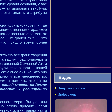
кие уровни сознания, у вас
а — активировать эти Лучи,
ть эти таланты и атрибуты
 она функционирует и где
о множественными
гранями
множественных фрагментах
сленных граней «Я» — это
 что пришло время более
ить ею все грани творения
вь к вашим предполагаемым
 драгоценный Семенной Атом
 аурического поля — вашей
 объемное сияние, что оно
емлю и все человечество.
Видео
олжны помнить, что вы не
 вашей миссии на Земле
Энергия любви
приводит к расширению
Информер
реннего мира. Вы должны
нно важно приучить себя
евной жизни, равно как и