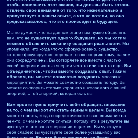
чтобы совершить этот скачок, вы должны быть готовы
отвлечь свое внимание от того, что нежелательно и
присутствует в вашем опыте, а что не хотели, но оно
предсказывалось, что это произойдет в будущем
.
Мы не думаем, что на данном этапе нам нужно объяснять
вам, что
не существует одного будущего, но мы хотим
немного объяснить механику создания реальности
. Мы
упоминали, что когда что-то сфокусировано, существо,
которое фокусируется, передает свою энергию тому, на чем
они сосредоточены. Вы сотворяете все вместе с частью
своей энергии и частью энергии чего-то или кого-то еще.
Вы
объединяетесь, чтобы вместе создавать опыт. Таким
образом, вы можете совместно создавать
массовые
мероприятия. Вы можете совместно создавать погоду. Вы
можете со-творить столько хорошего и желаемого с вашей
энергией, с той энергией, которая есть вы.
Вам просто нужно приучить себя обращать внимание
на то, с чем вы хотите стать единым целым
. Вы всегда
можете понять, когда сосредоточиваете свое внимание на
чем-то, с чем не хотите слиться, потому что в результате вы
чувствуете, что ваша энергия истощается. Вы чувствуете
себя слабее; вы чувствуете себя более уставшим; у вас
болит голова.
Все это будет становиться более