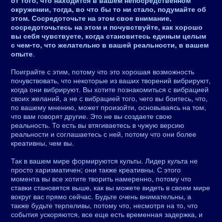
от того, что находится в вашем непосредственном
окружении, тогда, во что бы то ни стало, подумайте об
этом. Сосредоточьте на этом свое внимание,
сосредоточьтесь на этом и почувствуйте, как хорошо
вы себя чувствуете, когда становитесь единым целым
с чем-то, что желательно в вашей реальности, в вашем
опыте
.
Поиграйте с этим, потому что это хорошая возможность
почувствовать, что некоторые из ваших творений вибрируют,
когда они вибрируют. Вы хотите познакомиться с вибрацией
своих желаний, а не с вибрацией того, чего вы боитесь, что,
по вашему мнению, может произойти, основываясь на том,
что вам говорят другие. Это не вы создаете свою
реальность. То есть вы втягиваетесь в чужую версию
реальности и соглашаетесь с ней, потому что они более
креативны, чем вы.
Так в вашем мире формируются культы. Лидер культа не
просто харизматичен; они также креативны. С этого
момента вы все хотите творить намеренно, потому что
ставки становятся выше, как вы можете видеть в своем мире
вокруг вас прямо сейчас. Будьте очень внимательны, а
также будьте терпеливы, потому что, несмотря на то, что
события ускоряются, все еще есть временная задержка, и