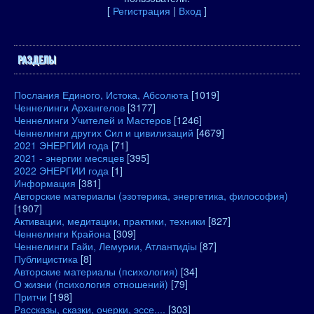
[
Регистрация
|
Вход
]
РАЗДЕЛЫ
Послания Единого, Истока, Абсолюта
[1019]
Ченнелинги Архангелов
[3177]
Ченнелинги Учителей и Мастеров
[1246]
Ченнелинги других Сил и цивилизаций
[4679]
2021 ЭНЕРГИИ года
[71]
2021 - энергии месяцев
[395]
2022 ЭНЕРГИИ года
[1]
Информация
[381]
Авторские материалы (эзотерика, энергетика, философия)
[1907]
Активации, медитации, практики, техники
[827]
Ченнелинги Крайона
[309]
Ченнелинги Гайи, Лемурии, Атлантидіы
[87]
Публицистика
[8]
Авторские материалы (психология)
[34]
О жизни (психология отношений)
[79]
Притчи
[198]
Рассказы, сказки, очерки, эссе....
[303]