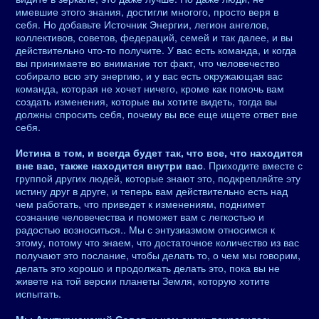
имевшие этого знания, достигли многого, просто веря в
себя. Но добавьте Источник Энергии, легион ангелов,
коллективов, советов, федераций, семей и так далее, и вы
действительно что-то получите. У вас есть команда, и когда
вы принимаете во внимание тот факт, что человечество
собирало всю эту энергию, и у вас есть окружающая вас
команда, которая не хочет ничего, кроме как помочь вам
создать изменения, которые вы хотите видеть, тогда вы
должны спросить себя, почему вы все еще ищете ответ вне
себя.
Истина в том, и всегда будет так, что все, что находится
вне вас, также находится внутри вас
. Приходите вместе с
группой других людей, которые знают это, подкрепляйте эту
истину друг в друге, и теперь вам действительно есть над
чем работать, что приведет к изменениям, поднимет
сознание человечества и поможет вам с легкостью и
радостью возноситься.. Мы с энтузиазмом относимся к
этому, потому что знаем, что достаточное количество из вас
получают это послание, чтобы делать то, о чем мы говорим,
делать это хорошо и продолжать делать это, пока вы не
живете на той версии планеты Земля, которую хотите
испытать.