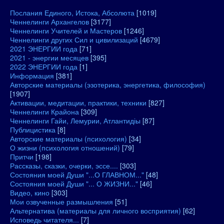
Послания Единого, Истока, Абсолюта
[1019]
Ченнелинги Архангелов
[3177]
Ченнелинги Учителей и Мастеров
[1246]
Ченнелинги других Сил и цивилизаций
[4679]
2021 ЭНЕРГИИ года
[71]
2021 - энергии месяцев
[395]
2022 ЭНЕРГИИ года
[1]
Информация
[381]
Авторские материалы (эзотерика, энергетика, философия)
[1907]
Активации, медитации, практики, техники
[827]
Ченнелинги Крайона
[309]
Ченнелинги Гайи, Лемурии, Атлантидіы
[87]
Публицистика
[8]
Авторские материалы (психология)
[34]
О жизни (психология отношений)
[79]
Притчи
[198]
Рассказы, сказки, очерки, эссе....
[303]
Состояния моей Души "...О ГЛАВНОМ..."
[48]
Состояния моей Души "... О ЖИЗНИ..."
[46]
Видео, кино
[303]
Мои озвученные размышления
[51]
Альтернатива (материалы для личного восприятия)
[62]
Исповедь читателя...
[7]