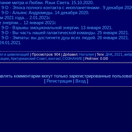
ание митра и Любви. Язык Света. 15.10.2020.
9-D - Эпоха полного контакта с инопланетянами . 9 декабря 202
 9-D - Альянс Андромеды. 14 декабря 2020.
и 2021 года… 2.01.2021г.
 энергии… 12 января 2021г.
 9-D - Взрывы эмоциональной энергии. 13 января 2021.
 9-D - Вы часть нашей галактической команды. 25 января 2021.
 9-D - Эмпаты: вы достигнете душ всех людей. 26 января 2021.
4.01.2021.
ил и цивилизаций
|
Просмотров
: 904 |
Добавил
:
Наталия
|
Теги
:
ДНК
,
2021
,
виб
зации
,
Арктурианский Совет
,
контакт
,
СОЗНАНИЕ
|
Рейтинг
:
0.0
/
0
влять комментарии могут только зарегистрированные пользова
[
Регистрация
|
Вход
]