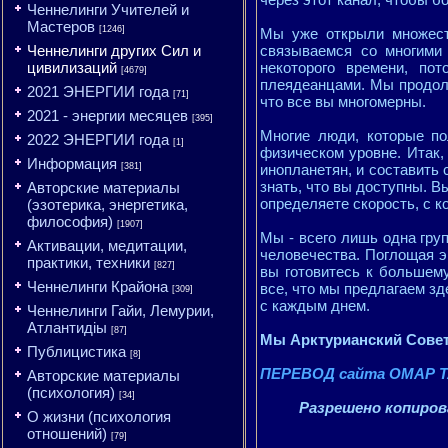
Ченнелинги Учителей и
Мастеров
[1246]
Мы уже открыли множест
Ченнелинги других Сил и
связываемся со многими
цивилизаций
некоторого времени, по
[4679]
плеядеанцами. Мы продолж
2021 ЭНЕРГИИ года
[71]
что все вы многомерны.
2021 - энергии месяцев
[395]
Многие люди, которые по
2022 ЭНЕРГИИ года
[1]
физическом уровне. Итак,
Информация
[381]
инопланетян, и составить
знать, что вы доступны. Вы
Авторские материалы
определяете скорость, с к
(эзотерика, энергетика,
философия)
[1907]
Мы - всего лишь одна груп
Активации, медитации,
человечества. Поглощая э
практики, техники
[827]
вы готовитесь к большему
Ченнелинги Крайона
все, что мы предлагаем зд
[309]
с каждым днем.
Ченнелинги Гайи, Лемурии,
Атлантидіы
[87]
Мы Арктурианский Сове
Публицистика
[8]
ПЕРЕВОД сайта ОМАР Т
Авторские материалы
(психология)
[34]
Разрешено копирова
О жизни (психология
отношений)
[79]