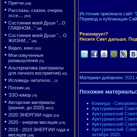
Притчи
[198]
Рассказы, сказки, очерки,
Источник оригинала сайт
"
эссе....
[303]
Перевод и публикация Са
Состояния моей Души "...О
ГЛАВНОМ..."
[48]
Резонирует?
Состояния моей Души "... О
Несите Свет дальше. Под
ЖИЗНИ..."
[46]
Видео, кино
[303]
Мои озвученные
размышления
[51]
Альтернатива (материалы
для личного восприятия)
[62]
Материал добавлен:
2021
Исповедь читателя...
[7]
Поэзия
[49]
Похожие материалы
ЭЗО-юмор
[70]
Авторские материалы
Команда - Синхрониз
(разное, до 2020)
Арктурианский Совет
[6023]
Арктурианский Совет
2020 ЭНЕРГИИ года
[114]
Арктурианский Совет 
2020 - энергии месяцев
Арктурианский Совет 
[479]
Арктурианский Сове
2018 - 2019 ЭНЕРГИИ года и
октября 2020.
месяцев
[106]