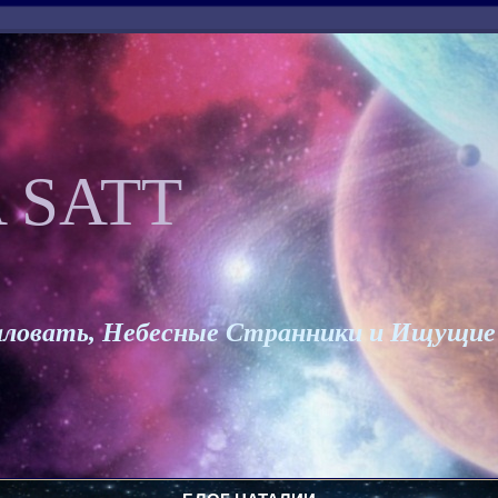
 SATT
ловать, Небесные Странники и Ищущие