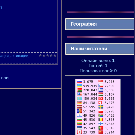
0.
География
Наши читатели
рации
,
активации
,
Онлайн всего:
1
Гостей:
1
Пользователей:
0
тели.