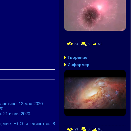
84
3
5.0
Творение.
Информер
нетяне. 13 мая 2020.
0.
. 21 июля 2020.
юдение НЛО и единство. 8
29
0
0.0