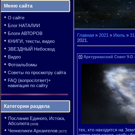
Меню сайта
О сайте
Блог НАТАЛИИ
Блоги АВТОРОВ
Главная
»
2021
»
Июль
»
31
2021.
КНИГИ, тексты, видео
ЗВЕЗДНЫЙ Небосвод
Видео
Арктурианский Совет 9-D -
Фотоальбомы
Советы по просмотру сайта
FAQ (вопрос/ответ)+
навигация по сайту
Категории раздела
Послания Единого, Истока,
Абсолюта
[1019]
тех, кто находится на Зем
Ченнелинги Архангелов
[3177]
через этот канал, чтобы б