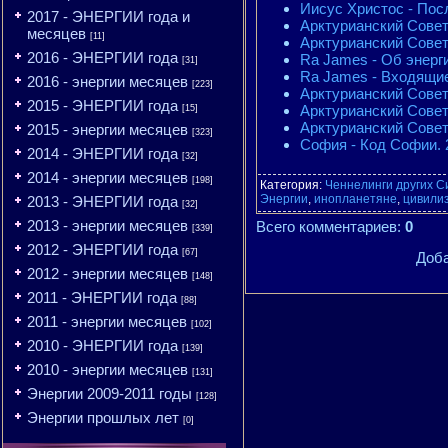
Иисус Христос - Посл
2017 - ЭНЕРГИИ года и
Арктурианский Совет 
месяцев
[11]
Арктурианский Совет
2016 - ЭНЕРГИИ года
Ra James - Об энерги
[31]
Ra James - Входящие
2016 - энергии месяцев
[223]
Арктурианский Совет
2015 - ЭНЕРГИИ года
Арктурианский Совет
[15]
Арктурианский Совет
2015 - энергии месяцев
[323]
София - Код Софии. 2
2014 - ЭНЕРГИИ года
[32]
2014 - энергии месяцев
[198]
Категория
:
Ченнелинги других С
Энергии
,
инопланетяне
,
цивили
2013 - ЭНЕРГИИ года
[32]
2013 - энергии месяцев
Всего комментариев
:
0
[339]
2012 - ЭНЕРГИИ года
[67]
Доба
2012 - энергии месяцев
[148]
2011 - ЭНЕРГИИ года
[88]
2011 - энергии месяцев
[102]
2010 - ЭНЕРГИИ года
[139]
2010 - энергии месяцев
[131]
Энергии 2009-2011 годы
[128]
Энергии прошлых лет
[0]