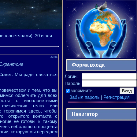
инопланетянами). 30 июля
23:56
 Скрантона
Форма входа
Совет
. Мы рады связаться
Логин:
Пароль:
овечеством и тем, что вы
запомнить
мимся облегчить для всех
Забыл пароль
|
Регистрация
боты с инопланетными
 физических телах или
е торопимся здесь, чтобы
Навигатор
о, открытого контакта с
ногие не готовы к такому
очень небольшого процента
ергии, которую мы передаем