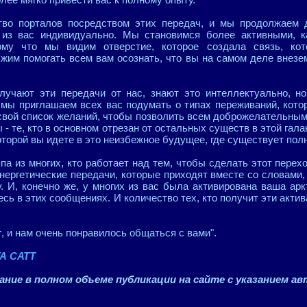
во порталов посредством этих передач, и мы продолжаем д
 из вас индивидуально. Мы становимся более активными, к
тому что мы видим отверстие, которое создала связь, ко
им помогать всем вам осознать, что вы на самом деле внезе
лучают эти передачи от нас, знают это интеллектуально, н
 мы приглашаем всех вас подумать о типах переживаний, кото
 свой список желаний, чтобы позволить всем доброжелательн
 - те, кто в основном отрезан от остальных существ в этой гал
оторой вы идете в это неизбежное будущее, где существует пол
па из многих, кто работает над тем, чтобы сделать этот пере
нергетические передачи, которые приходят вместе со словами,
. И, конечно же, у многих из вас была активирована ваша ар
есь в этих сообщениях. И количество тех, кто получит эти акти
т
, и нам очень понравилось общаться с вами".
А САТТ
ние в полном объеме публикации на сайте с указанием ав