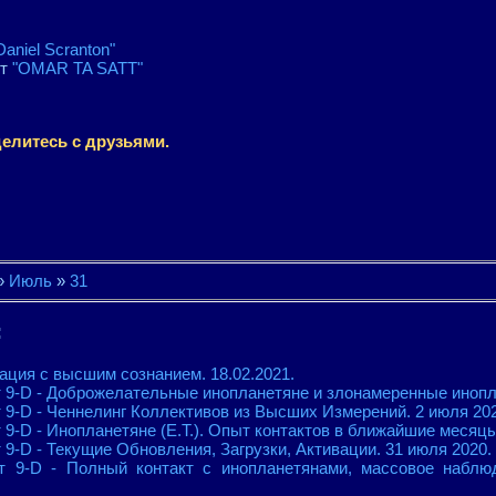
Daniel Scranton"
йт
"OMAR TA SATT"
елитесь с друзьями.
»
Июль
»
31
:
ация с высшим сознанием. 18.02.2021.
 9-D - Доброжелательные инопланетяне и злонамеренные инопла
 9-D - Ченнелинг Коллективов из Высших Измерений. 2 июля 202
9-D - Инопланетяне (E.T.). Опыт контактов в ближайшие месяцы
9-D - Текущие Обновления, Загрузки, Активации. 31 июля 2020.
т 9-D - Полный контакт с инопланетянами, массовое набл