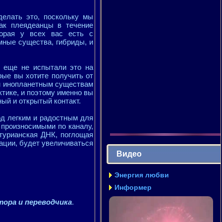
елать это, поскольку мы
ак плеядеанцы в течение
торая у всех вас есть с
мные существа, гибриды, и
о еще не испытали это на
рые вы хотите получить от
ым инопланетным существам
актике, и поэтому именно вы
ный и открытый контакт.
ход легким и радостным для
 произносимыми по каналу,
ктурианская ДНК, поглощая
вации, будет увеличиваться
Видео
Энергия любви
Информер
тора и переводчика
.