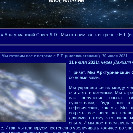
БЛОГ НАТАЛИИ
» Арктурианский Совет 9-D - Мы готовим вас к встрече с Е.Т. (
 Мы готовим вас к встрече с Е.Т. (инопланетянами). 30 июля 2021.
31 июля 2021
г.
через Даниэля
"Привет.
Мы Арктурианский 
со всеми вами.
Мы укрепили связь между чел
считаете внеземным. Мы стре
вас получение опыта ра
существами, будь они в
нефизических, как мы. Мы н
согреть вас всех до полног
другими, потому что очень м
опыту. И мы достигаем лишь 
ле. Итак, мы планируем постепенно увеличивать количество эн
олее мягко привести вас к полному опыту.