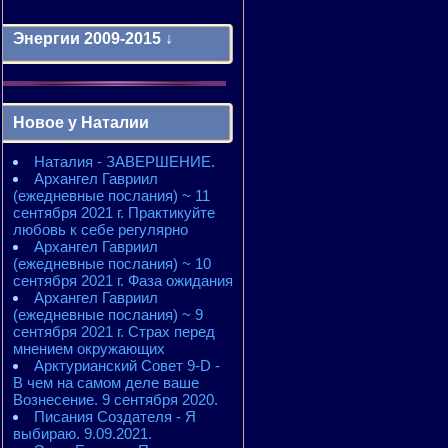
Энергии 2009-2015 ↓
Энергии 2009-2011 годы
2010 - энергии месяцев
Новое у Наталии
2010 - ЭНЕРГИИ года
2011 - энергии месяцев
Наталия - ЗАВЕРШЕНИЕ.
2011 - ЭНЕРГИИ года
Архангел Гавриил
2012 - энергии месяцев
(ежедневные послания) ~ 11
2012 - ЭНЕРГИИ года
сентября 2021 г. Практикуйте
2013 - энергии месяцев
любовь к себе регулярно
2013 - ЭНЕРГИИ года
Архангел Гавриил
2014 - энергии месяцев
(ежедневные послания) ~ 10
2014 - ЭНЕРГИИ года
сентября 2021 г. Фаза ожидания
2015 - энергии месяцев
Архангел Гавриил
2015 - ЭНЕРГИИ года
(ежедневные послания) ~ 9
сентября 2021 г. Страх перед
мнением окружающих
Арктурианский Совет 9-D -
В чем на самом деле ваше
Вознесение. 9 сентября 2020.
Писания Создателя - Я
выбираю. 9.09.2021.