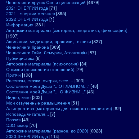
Ченнелинги других Сил и цивилизаций
[4679]
2021 ЭНЕРГИИ года
[71]
2021 - энергии месяцев
[395]
2022 ЭНЕРГИИ года
[1]
Информация
[381]
Авторские материалы (эзотерика, энергетика, философия)
[1907]
Активации, медитации, практики, техники
[827]
Ченнелинги Крайона
[309]
Ченнелинги Гайи, Лемурии, Атлантидіы
[87]
Публицистика
[8]
Авторские материалы (психология)
[34]
О жизни (психология отношений)
[79]
Притчи
[198]
Рассказы, сказки, очерки, эссе....
[303]
Состояния моей Души "...О ГЛАВНОМ..."
[48]
Состояния моей Души "... О ЖИЗНИ..."
[46]
Видео, кино
[303]
Мои озвученные размышления
[51]
Альтернатива (материалы для личного восприятия)
[62]
Исповедь читателя...
[7]
Поэзия
[49]
ЭЗО-юмор
[70]
Авторские материалы (разное, до 2020)
[6023]
2020 ЭНЕРГИИ года
[114]