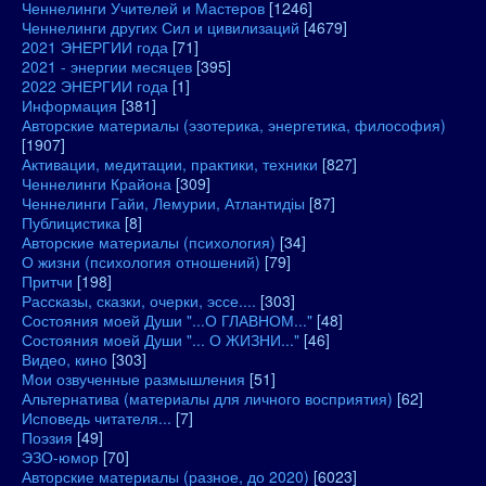
Ченнелинги Учителей и Мастеров
[1246]
Ченнелинги других Сил и цивилизаций
[4679]
2021 ЭНЕРГИИ года
[71]
2021 - энергии месяцев
[395]
2022 ЭНЕРГИИ года
[1]
Информация
[381]
Авторские материалы (эзотерика, энергетика, философия)
[1907]
Активации, медитации, практики, техники
[827]
Ченнелинги Крайона
[309]
Ченнелинги Гайи, Лемурии, Атлантидіы
[87]
Публицистика
[8]
Авторские материалы (психология)
[34]
О жизни (психология отношений)
[79]
Притчи
[198]
Рассказы, сказки, очерки, эссе....
[303]
Состояния моей Души "...О ГЛАВНОМ..."
[48]
Состояния моей Души "... О ЖИЗНИ..."
[46]
Видео, кино
[303]
Мои озвученные размышления
[51]
Альтернатива (материалы для личного восприятия)
[62]
Исповедь читателя...
[7]
Поэзия
[49]
ЭЗО-юмор
[70]
Авторские материалы (разное, до 2020)
[6023]