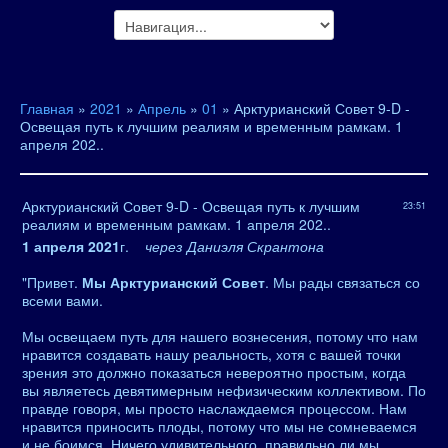
Главная
»
2021
»
Апрель
»
01
» Арктурианский Совет 9-D -
Освещая путь к лучшим реалиям и временным рамкам. 1
апреля 202..
Арктурианский Совет 9-D - Освещая путь к лучшим
23:51
реалиям и временным рамкам. 1 апреля 202..
1 апреля 2021
г.
через Даниэля Скрантона
"Привет.
Мы Арктурианский Совет
. Мы рады связаться со
всеми вами.
Мы освещаем путь для нашего вознесения, потому что нам
нравится создавать нашу реальность, хотя с вашей точки
зрения это должно показаться невероятно простым, когда
вы являетесь девятимерным нефизическим коллективом. По
правде говоря, мы просто наслаждаемся процессом. Нам
нравится приносить плоды, потому что мы не сомневаемся
и не боимся. Ничего удивительного, правильно ли мы