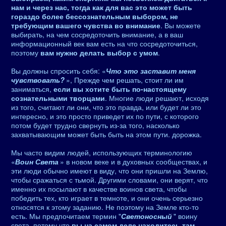
нам и через нас, тогда как для вас это может быть
гораздо более бессознательным выбором, не
требующим вашего чувства во внимание
. Вы можете
выбирать, на чем сосредоточить внимание, а в ваш
информационный век вам есть на что сосредоточиться,
поэтому
вам нужно делать выбор с умом
.
Вы должны спросить себя: «
Что это заставит меня
чувствовать?
», Прежде чем решать, стоит ли им
заниматься,
если вы хотите быть по-настоящему
сознательными творцами
. Многие люди решают, исходя
из того, считают ли они, что это правда, или будет ли это
интересно, и это просто приведет их по пути, с которого
потом будет трудно свернуть из-за того, насколько
захватывающим может быть быть на этом пути. дорожка.
Мы часто видим людей, использующих терминологию
«
Воин Света
» в новом веке и в духовных сообществах, и
эти люди обычно имеют в виду, что они пришли на Землю,
чтобы сражаться с тьмой. Другими словами, они верят, что
именно их посылают в качестве воинов света, чтобы
победить тех, кто играет в темноте, и они очень серьезно
относятся к этому заданию. Не поэтому на Земле кто-то
есть. Мы предпочитаем термин "
Светоносный
" воину
света, потому что
вы на самом деле находитесь там,