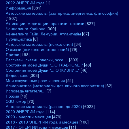
2022 ЭНЕРГИИ года
[1]
Информация
[381]
Авторские материалы (эзотерика, энергетика, философия)
[1907]
Активации, медитации, практики, техники
[827]
Ченнелинги Крайона
[309]
Ченнелинги Гайи, Лемурии, Атлантидіы
[87]
Публицистика
[8]
Авторские материалы (психология)
[34]
О жизни (психология отношений)
[79]
Притчи
[198]
Рассказы, сказки, очерки, эссе....
[303]
Состояния моей Души "...О ГЛАВНОМ..."
[48]
Состояния моей Души "... О ЖИЗНИ..."
[46]
Видео, кино
[303]
Мои озвученные размышления
[51]
Альтернатива (материалы для личного восприятия)
[62]
Исповедь читателя...
[7]
Поэзия
[49]
ЭЗО-юмор
[70]
Авторские материалы (разное, до 2020)
[6023]
2020 ЭНЕРГИИ года
[114]
2020 - энергии месяцев
[479]
2018 - 2019 ЭНЕРГИИ года и месяцев
[106]
2017 - ЭНЕРГИИ года и месяцев
[11]