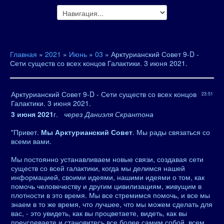
Главная
»
2021
»
Июнь
»
03
» Арктурианский Совет 9-D -
Сети существ со всех концов Галактики. 3 июня 2021.
Арктурианский Совет 9-D - Сети существ со всех концов
23:51
Галактики. 3 июня 2021.
3 июня 2021
г.
через Даниэля Скрантона
"Привет.
Мы Арктурианский Совет
. Мы рады связаться со
всеми вами.
Мы постоянно устанавливаем новые связи, создавая сети
существ со всей галактики, когда мы делимся нашей
информацией, своими идеями, нашими идеями о том, как
помочь человечеству и другим цивилизациям, живущим в
плотности в это время. Мы все стремимся помочь, и все мы
знаем в то же время, что лучшее, что мы можем сделать для
вас, - это увидеть, как вы процветаете, видеть, как вы
преуспеваете и становитесь все более самим собой, всем