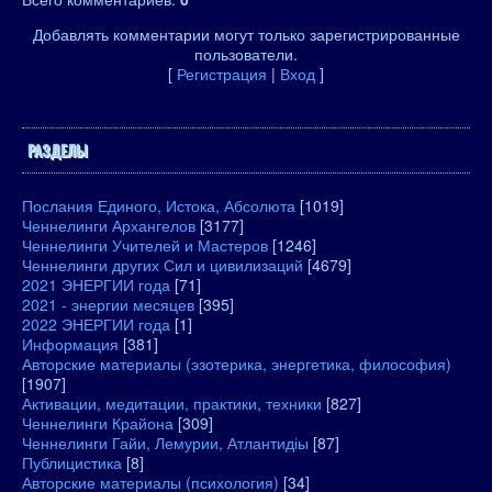
Добавлять комментарии могут только зарегистрированные
пользователи.
[
Регистрация
|
Вход
]
РАЗДЕЛЫ
Послания Единого, Истока, Абсолюта
[1019]
Ченнелинги Архангелов
[3177]
Ченнелинги Учителей и Мастеров
[1246]
Ченнелинги других Сил и цивилизаций
[4679]
2021 ЭНЕРГИИ года
[71]
2021 - энергии месяцев
[395]
2022 ЭНЕРГИИ года
[1]
Информация
[381]
Авторские материалы (эзотерика, энергетика, философия)
[1907]
Активации, медитации, практики, техники
[827]
Ченнелинги Крайона
[309]
Ченнелинги Гайи, Лемурии, Атлантидіы
[87]
Публицистика
[8]
Авторские материалы (психология)
[34]