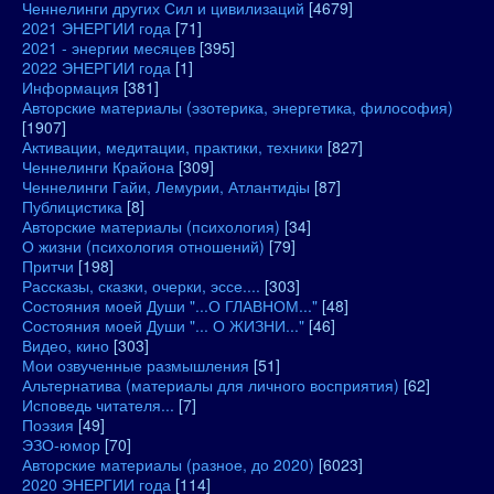
Ченнелинги других Сил и цивилизаций
[4679]
2021 ЭНЕРГИИ года
[71]
2021 - энергии месяцев
[395]
2022 ЭНЕРГИИ года
[1]
Информация
[381]
Авторские материалы (эзотерика, энергетика, философия)
[1907]
Активации, медитации, практики, техники
[827]
Ченнелинги Крайона
[309]
Ченнелинги Гайи, Лемурии, Атлантидіы
[87]
Публицистика
[8]
Авторские материалы (психология)
[34]
О жизни (психология отношений)
[79]
Притчи
[198]
Рассказы, сказки, очерки, эссе....
[303]
Состояния моей Души "...О ГЛАВНОМ..."
[48]
Состояния моей Души "... О ЖИЗНИ..."
[46]
Видео, кино
[303]
Мои озвученные размышления
[51]
Альтернатива (материалы для личного восприятия)
[62]
Исповедь читателя...
[7]
Поэзия
[49]
ЭЗО-юмор
[70]
Авторские материалы (разное, до 2020)
[6023]
2020 ЭНЕРГИИ года
[114]