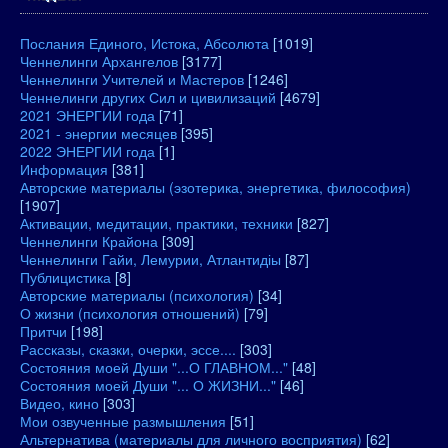
Послания Единого, Истока, Абсолюта
[1019]
Ченнелинги Архангелов
[3177]
Ченнелинги Учителей и Мастеров
[1246]
Ченнелинги других Сил и цивилизаций
[4679]
2021 ЭНЕРГИИ года
[71]
2021 - энергии месяцев
[395]
2022 ЭНЕРГИИ года
[1]
Информация
[381]
Авторские материалы (эзотерика, энергетика, философия)
[1907]
Активации, медитации, практики, техники
[827]
Ченнелинги Крайона
[309]
Ченнелинги Гайи, Лемурии, Атлантидіы
[87]
Публицистика
[8]
Авторские материалы (психология)
[34]
О жизни (психология отношений)
[79]
Притчи
[198]
Рассказы, сказки, очерки, эссе....
[303]
Состояния моей Души "...О ГЛАВНОМ..."
[48]
Состояния моей Души "... О ЖИЗНИ..."
[46]
Видео, кино
[303]
Мои озвученные размышления
[51]
Альтернатива (материалы для личного восприятия)
[62]