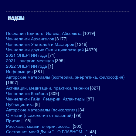
РАЗДЕЛЫ
Послания Единого, Истока, Абсолюта
[1019]
Ченнелинги Архангелов
[3177]
Ченнелинги Учителей и Мастеров
[1246]
Ченнелинги других Сил и цивилизаций
[4679]
2021 ЭНЕРГИИ года
[71]
2021 - энергии месяцев
[395]
2022 ЭНЕРГИИ года
[1]
Информация
[381]
Авторские материалы (эзотерика, энергетика, философия)
[1907]
Активации, медитации, практики, техники
[827]
Ченнелинги Крайона
[309]
Ченнелинги Гайи, Лемурии, Атлантидіы
[87]
Публицистика
[8]
Авторские материалы (психология)
[34]
О жизни (психология отношений)
[79]
Притчи
[198]
Рассказы, сказки, очерки, эссе....
[303]
Состояния моей Души "...О ГЛАВНОМ..."
[48]