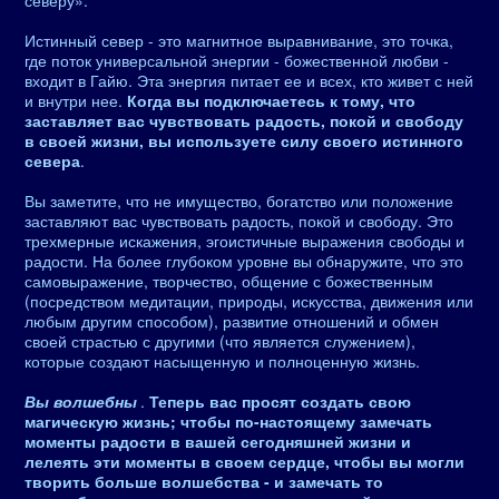
северу».
Истинный север - это магнитное выравнивание, это точка,
где поток универсальной энергии - божественной любви -
входит в Гайю. Эта энергия питает ее и всех, кто живет с ней
и внутри нее.
Когда вы подключаетесь к тому, что
заставляет вас чувствовать радость, покой и свободу
в своей жизни, вы используете силу своего истинного
севера
.
Вы заметите, что не имущество, богатство или положение
заставляют вас чувствовать радость, покой и свободу. Это
трехмерные искажения, эгоистичные выражения свободы и
радости. На более глубоком уровне вы обнаружите, что это
самовыражение, творчество, общение с божественным
(посредством медитации, природы, искусства, движения или
любым другим способом), развитие отношений и обмен
своей страстью с другими (что является служением),
которые создают насыщенную и полноценную жизнь.
Вы волшебны
.
Теперь вас просят создать свою
магическую жизнь; чтобы по-настоящему замечать
моменты радости в вашей сегодняшней жизни и
лелеять эти моменты в своем сердце, чтобы вы могли
творить больше волшебства - и замечать то