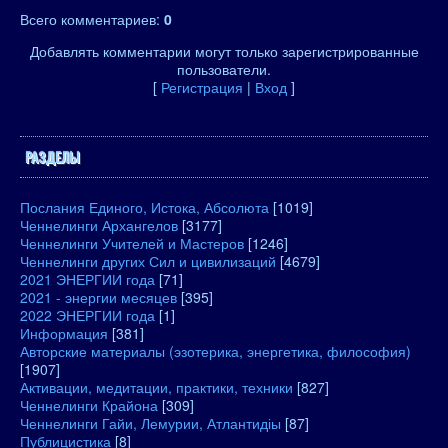
Всего комментариев
:
0
Добавлять комментарии могут только зарегистрированные
пользователи.
[
Регистрация
|
Вход
]
РАЗДЕЛЫ
Послания Единого, Истока, Абсолюта
[1019]
Ченнелинги Архангелов
[3177]
Ченнелинги Учителей и Мастеров
[1246]
Ченнелинги других Сил и цивилизаций
[4679]
2021 ЭНЕРГИИ года
[71]
2021 - энергии месяцев
[395]
2022 ЭНЕРГИИ года
[1]
Информация
[381]
Авторские материалы (эзотерика, энергетика, философия)
[1907]
Активации, медитации, практики, техники
[827]
Ченнелинги Крайона
[309]
Ченнелинги Гайи, Лемурии, Атлантидіы
[87]
Публицистика
[8]