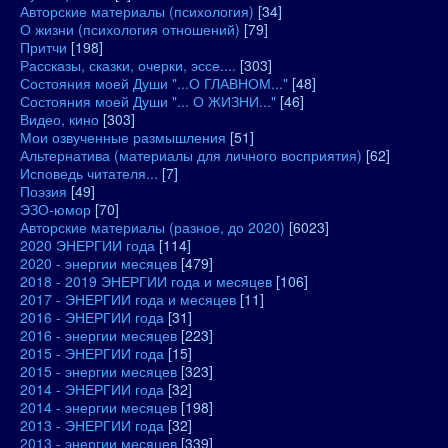
Авторские материалы (психология)
[34]
О жизни (психология отношений)
[79]
Притчи
[198]
Рассказы, сказки, очерки, эссе....
[303]
Состояния моей Души "...О ГЛАВНОМ..."
[48]
Состояния моей Души "... О ЖИЗНИ..."
[46]
Видео, кино
[303]
Мои озвученные размышления
[51]
Альтернатива (материалы для личного восприятия)
[62]
Исповедь читателя...
[7]
Поэзия
[49]
ЭЗО-юмор
[70]
Авторские материалы (разное, до 2020)
[6023]
2020 ЭНЕРГИИ года
[114]
2020 - энергии месяцев
[479]
2018 - 2019 ЭНЕРГИИ года и месяцев
[106]
2017 - ЭНЕРГИИ года и месяцев
[11]
2016 - ЭНЕРГИИ года
[31]
2016 - энергии месяцев
[223]
2015 - ЭНЕРГИИ года
[15]
2015 - энергии месяцев
[323]
2014 - ЭНЕРГИИ года
[32]
2014 - энергии месяцев
[198]
2013 - ЭНЕРГИИ года
[32]
2013 - энергии месяцев
[339]