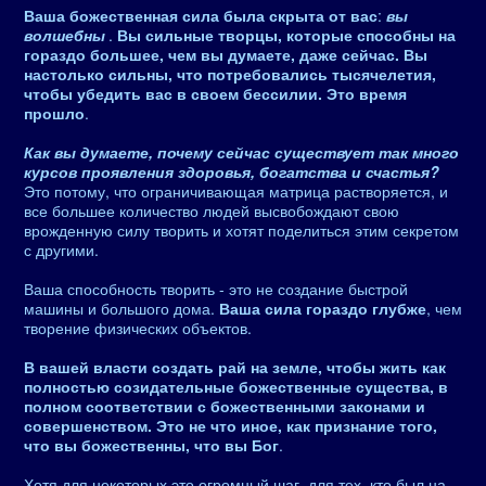
Ваша божественная сила была скрыта от вас
:
вы
волшебны
.
Вы сильные творцы, которые способны на
гораздо большее, чем вы думаете, даже сейчас. Вы
настолько сильны, что потребовались тысячелетия,
чтобы убедить вас в своем бессилии. Это время
прошло
.
Как вы думаете, почему сейчас существует так много
курсов проявления здоровья, богатства и счастья?
Это потому, что ограничивающая матрица растворяется, и
все большее количество людей высвобождают свою
врожденную силу творить и хотят поделиться этим секретом
с другими.
Ваша способность творить - это не создание быстрой
машины и большого дома.
Ваша сила гораздо глубже
, чем
творение физических объектов.
В вашей власти создать рай на земле, чтобы жить как
полностью созидательные божественные существа, в
полном соответствии с божественными законами и
совершенством. Это не что иное, как признание того,
что вы божественны, что вы Бог
.
Хотя для некоторых это огромный шаг, для тех, кто был на