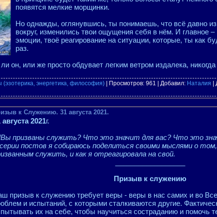
появятся мелкие морщинки.
Но однажды, оглянувшись, ты понимаешь, что всё давно и
вокруг, изменились твои ощущения себя в нём. И главное –
эмоции, твоё реагирование на ситуации, которые, ты как б
раз.
ли он, или же просто обдувает легким ветром издалека, никогда 
 (эзотерика, энергетика, философия)
| Просмотров: 961 | Добавил:
Наталия
|
зыв к Служению. 31 августа 2021.
 августа 2021
г.
]Вы призваны служить? Что это значит для вас? Что это знач
 серии постов я собираюсь поделиться своими мыслями о том
изванным служить, и как я отреагировала на свой.
__________________
Призыв к служению
ш призыв к служению требует веры - веры в нас самих и во Вс
облем и испытаний, с которыми сталкиваются другие. Фактичес
пытывать их на себе, чтобы научиться состраданию и помочь тем