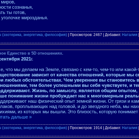
 миров,
ности сознанья,
ть ты готов,
 уголочке мирозданья.
 (эзотерика, энергетика, философия)
| Просмотров: 2467 | Добавил:
Наталия
ное Единство в 5D отношениях.
сентября 2021
г.
е, что мы делаем на Земле, связано с кем-то, чем-то или какой-
уществование зависит от качества отношений, которые мы
ри любых обстоятельствах. Чем увереннее вы становитесь 
тношениями, тем более успешными вы себя чувствуете, и т
оддерживают. Жизнь, по замыслу, является общим опытом, 
аше понимание жизни пробуждает нас к многомерным реал
ддерживают наш физический опыт земной жизни. От грязи и ка
лаков, проплывающих над головой, и до звездного неба, мы на
ихиями, из которых мы вышли. Это близость, которую понимает
тать дальше »
 (эзотерика, энергетика, философия)
| Просмотров: 1914 | Добавил:
Наталия