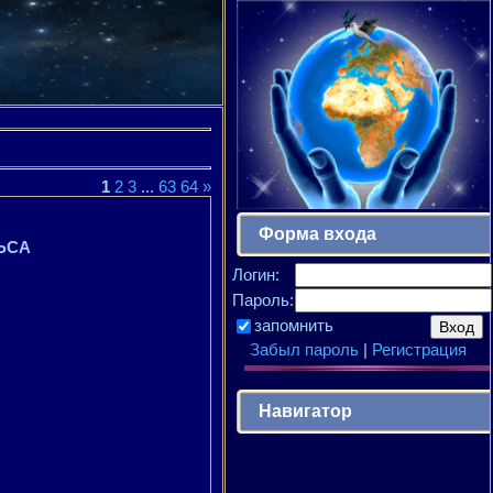
1
2
3
...
63
64
»
Форма входа
ЬСА
Логин:
Пароль:
запомнить
Забыл пароль
|
Регистрация
Навигатор