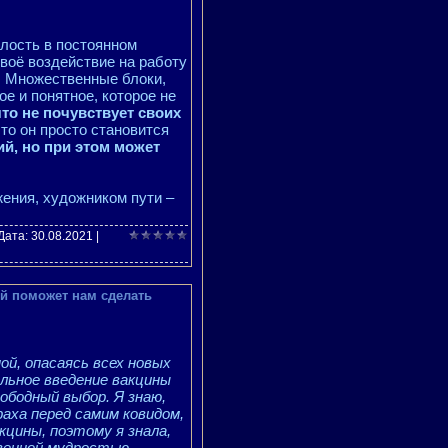
алость в постоянном
своё воздействие на работу
и. Множественные блоки,
ое и понятное, которое не
что не почувствует своих
что он просто становится
ий, но при этом может
жения, художником пути –
 Дата:
30.08.2021
|
ый поможет нам сделать
й, опасаясь всех новых
льное введение вакцины
вободный выбор. Я знаю,
раха перед самим ковидом,
кцины, поэтому я знала,
венной мудростью