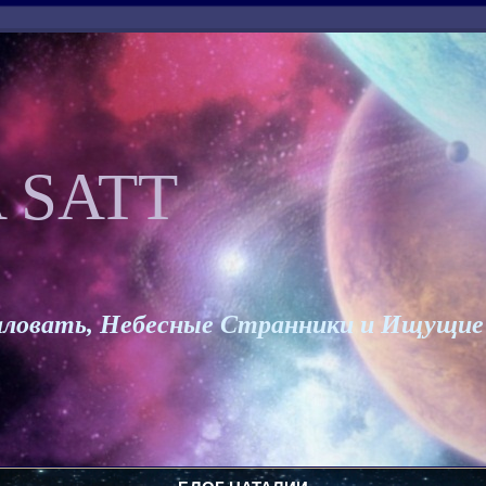
 SATT
ловать, Небесные Странники и Ищущие