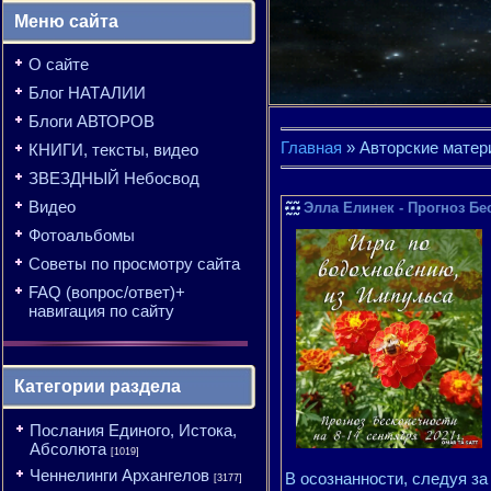
Меню сайта
О сайте
Блог НАТАЛИИ
Блоги АВТОРОВ
Главная
»
Авторские матер
КНИГИ, тексты, видео
ЗВЕЗДНЫЙ Небосвод
Видео
Элла Елинек - Прогноз Бес
Фотоальбомы
Советы по просмотру сайта
FAQ (вопрос/ответ)+
навигация по сайту
Категории раздела
Послания Единого, Истока,
Абсолюта
[1019]
Ченнелинги Архангелов
В осознанности, следуя за
[3177]