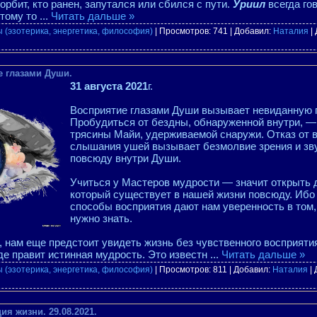
орбит, кто ранен, запутался или сбился с пути.
Уриил
всегда го
этому то
...
Читать дальше »
 (эзотерика, энергетика, философия)
| Просмотров: 741 | Добавил:
Наталия
|
е глазами Души.
31 августа 2021
г.
Восприятие глазами Души вызывает невиданную 
Пробудиться от бездны, обнаруженной внутри, — 
трясины Майи, удерживаемой снаружи. Отказ от в
слышания ушей вызывает безмолвие зрения и зв
повсюду внутри Души.
Учиться у Мастеров мудрости — значит открыть 
который существует в нашей жизни повсюду. Ибо
способы восприятия дают нам уверенность в том, 
нужно знать.
я, нам еще предстоит увидеть жизнь без чувственного восприяти
де правит истинная мудрость. Это известн
...
Читать дальше »
 (эзотерика, энергетика, философия)
| Просмотров: 811 | Добавил:
Наталия
| 
ия жизни. 29.08.2021.