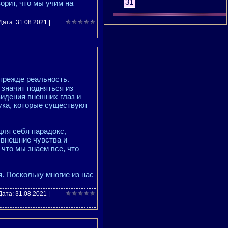
31
ворит, что мы учим на
 Дата:
31.08.2021
|
прежде реальность.
значит подняться из
идения внешних глаз и
ука, которые существуют
для себя парадокс,
 внешние чувства и
что мы знаем все, что
я. Поскольку многие из нас
Дата:
31.08.2021
|