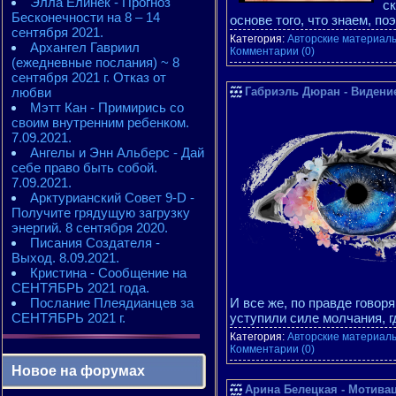
Элла Елинек - Прогноз
ск
Бесконечности на 8 – 14
основе того, что знаем, по
сентября 2021.
Категория:
Авторские материалы
Архангел Гавриил
Комментарии (0)
(ежедневные послания) ~ 8
сентября 2021 г. Отказ от
любви
Габриэль Дюран - Видени
Мэтт Кан - Примирись со
своим внутренним ребенком.
7.09.2021.
Ангелы и Энн Альберс - Дай
себе право быть собой.
7.09.2021.
Арктурианский Совет 9-D -
Получите грядущую загрузку
энергий. 8 сентября 2020.
Писания Создателя -
Выход. 8.09.2021.
Кристина - Сообщение на
СЕНТЯБРЬ 2021 года.
Послание Плеядианцев за
И все же, по правде говор
СЕНТЯБРЬ 2021 г.
уступили силе молчания, г
Категория:
Авторские материалы
Комментарии (0)
Новое на форумах
Арина Белецкая - Мотивац