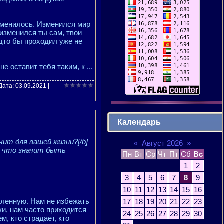
зменилось. Изменился мир
 изменился ты сам, твои
удто бы проходил уже не
не оставит тебя таким, к
...
 Дата:
03.09.2021
|
Календарь
ит для вашей жизни?[/b]
«
Август 2026
»
, что значит быть
Пн
Вт
Ср
Чт
Пт
Сб
Вс
1
2
3
4
5
6
7
8
9
10
11
12
13
14
15
16
еленную. Нам не избежать
17
18
19
20
21
22
23
ки, нам часто приходится
24
25
26
27
28
29
30
, кто страдает, кто