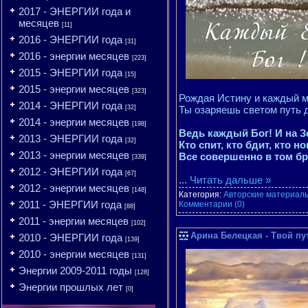
2017 - ЭНЕРГИИ года и
месяцев
[11]
2016 - ЭНЕРГИИ года
[31]
2016 - энергии месяцев
[223]
2015 - ЭНЕРГИИ года
[15]
2015 - энергии месяцев
[323]
Рождая Истину и каждый ми
2014 - ЭНЕРГИИ года
[32]
Ты озаряешь светом путь д
2014 - энергии месяцев
[198]
Ведь каждый Бог! И на З
2013 - ЭНЕРГИИ года
[32]
Кто спит, кто бдит, кто 
2013 - энергии месяцев
Все совершенно в том б
[339]
2012 - ЭНЕРГИИ года
[67]
...
Читать дальше »
2012 - энергии месяцев
[148]
Категория:
Авторские материалы
2011 - ЭНЕРГИИ года
Комментарии (0)
[88]
2011 - энергии месяцев
[102]
Арина Белецкая - Твой путь
2010 - ЭНЕРГИИ года
[139]
2010 - энергии месяцев
[131]
Энергии 2009-2011 годы
[128]
Энергии прошлых лет
[0]