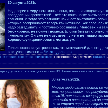
30 августа 2021
г.
Недоверие к миру, негативный опыт, накапливающаяся уст
преодолении препятствий – всё это конечно же оказывает 
сознания. И тогда это сознание начинает выставлять блок
которые воспринимает теперь как истинное, как своё, близк
надо разгадывать и постоянно осознавать.
Человек ни за 
блокировок, не поймёт помехи
. Блоков бывает столько, 
«железным».
Он уже не чувствует, у него нет ярких эмоц
хорошо функционировать логика, ум
.
Только сознание устроено так, что мотивацией для его дви
выступают именно
...
Читать дальше »
 (эзотерика, энергетика, философия)
| Просмотров: 730 | Добавил:
Наталия
|
рт - Духовность и вакцина от covid19: Божественный совет, котор
30 августа 2021
г.
Многие люди связываются со мно
мер, направленных на принудите
covid19, полностью игнорируя с
что люди в опасности, из-за ст
из-за страха перед инъекцией ва
что создание статьи с божест