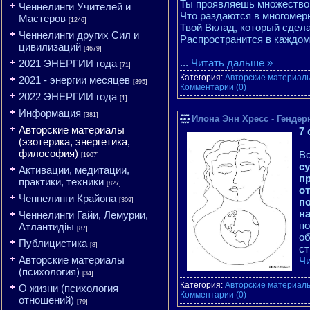
Ты проявляешь множество
Ченнелинги Учителей и
Что раздаются в многомер
Мастеров
[1246]
Твой Вклад, который сдела
Ченнелинги других Сил и
Распространится в каждом
цивилизаций
[4679]
...
Читать дальше »
2021 ЭНЕРГИИ года
[71]
Категория:
Авторские материалы
2021 - энергии месяцев
[395]
Комментарии (0)
2022 ЭНЕРГИИ года
[1]
Информация
[381]
Илона Энн Хресс - Гендер
Авторские материалы
7 
(эзотерика, энергетика,
философия)
Вс
[1907]
с
Активации, медитации,
п
практики, техники
[827]
о
Ченнелинги Крайона
п
[309]
н
Ченнелинги Гайи, Лемурии,
по
Атлантидіы
[87]
об
Публицистика
[8]
ст
Авторские материалы
Чи
(психология)
[34]
Категория:
Авторские материалы
О жизни (психология
Комментарии (0)
отношений)
[79]