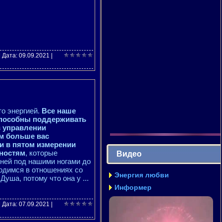
| Дата:
09.09.2021
|
то энергией.
Все наше
 способны поддерживать
в управлении
ем больше вас
и в пятом измерении
ьностям
, которые
Видео
мней под нашими ногами до
ходимся в отношениях со
Энергия любви
 Душа, потому что она у
...
Информер
| Дата:
07.09.2021
|