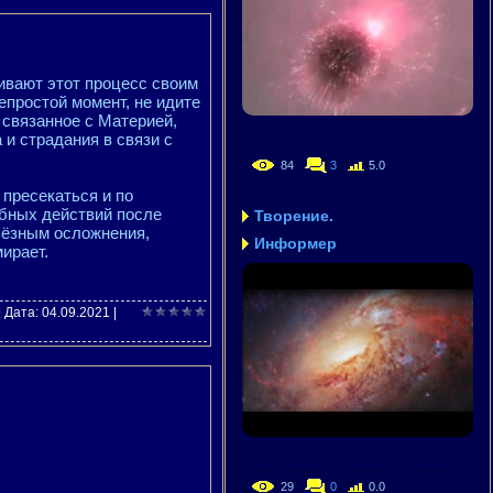
ивают этот процесс своим
епростой момент, не идите
, связанное с Материей,
 и страдания в связи с
84
3
5.0
пресекаться и по
бных действий после
Творение.
ьёзным осложнения,
Информер
ирает.
| Дата:
04.09.2021
|
29
0
0.0