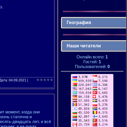
о,
География
Наши читатели
Онлайн всего:
1
Гостей:
1
Пользователей:
0
 Дата:
04.09.2021
|
т момент, когда они
жизнь статична и
есять-двадцать лет, и всё
седыми, а на руках