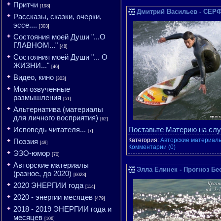
Притчи
[198]
Дмитрий Васильев - СЕР
Рассказы, сказки, очерки,
эссе....
[303]
Состояния моей Души "...О
ГЛАВНОМ..."
[48]
Состояния моей Души "... О
ЖИЗНИ..."
[46]
Видео, кино
[303]
Мои озвученные
размышления
[51]
Альтернатива (материалы
для личного восприятия)
[62]
Исповедь читателя...
Поставьте Материю на слу
[7]
Категория:
Авторские материалы
Поэзия
[49]
Комментарии (0)
ЭЗО-юмор
[70]
Авторские материалы
Элла Елинек - Прогноз Бес
(разное, до 2020)
[6023]
2020 ЭНЕРГИИ года
[114]
2020 - энергии месяцев
[479]
2018 - 2019 ЭНЕРГИИ года и
месяцев
[106]