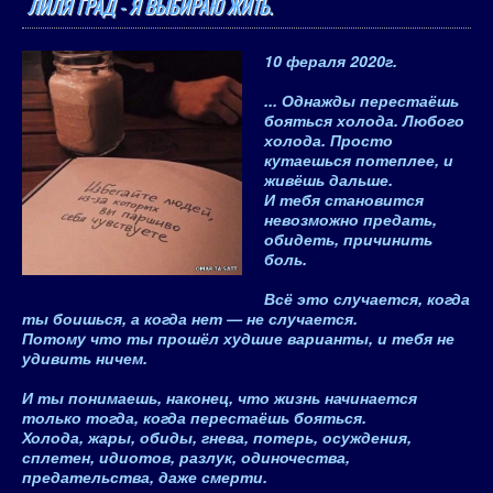
ЛИЛЯ ГРАД - Я ВЫБИРАЮ ЖИТЬ.
10 фераля 2020
г.
... Однажды перестаёшь
бояться холода. Любого
холода. Просто
кутаешься потеплее, и
живёшь дальше.
И тебя становится
невозможно предать,
обидеть, причинить
боль.
Всё это случается, когда
ты боишься, а когда нет — не случается.
Потому что ты прошёл худшие варианты, и тебя не
удивить ничем.
И ты понимаешь, наконец, что
жизнь начинается
только тогда, когда перестаёшь бояться
.
Холода, жары, обиды, гнева, потерь, осуждения,
сплетен, идиотов, разлук, одиночества,
предательства, даже смерти.