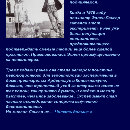
подчиняемся.
Когда в 1979 году
психиатр Эллен Лангер
затеяла этот
эксперимент, у нее уже
была репутация
специалиста,
предпочитающего
подтверждать смелые теории еще более смелой
практикой. Практиковалась Эллен преимущественно
на пенсионерах.
Тремя годами ранее она стала автором поистине
революционного для геронтологии эксперимента в
доме престарелых Арден-хаус в Коннектикуте,
доказав, что т
репетный уход за стариками вовсе не
так хорош, как принято думать, и сведет в могилу
быстрее, чем иное заболевание
. Эксперимент стал
частью исследования синдрома выученной
беспомощности.
Но миссис Лангер не
...
Читать дальше »