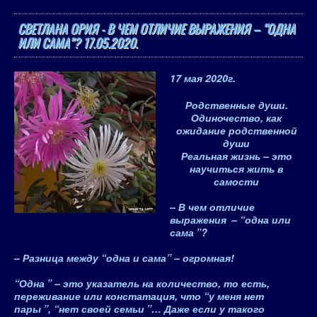
СВЕТЛАНА ОРИЯ - В ЧЕМ ОТЛИЧИЕ ВЫРАЖЕНИЯ – “ОДНА
ИЛИ САМА”? 17.05.2020.
17 мая 2020
г.
Родственные души.
Одиночество, как
ожидание родственной
души
Реальная жизнь – это
научиться жить в
самости
–
В чем отличие
выражения
– “
одна или
сама
”
?
–
Разница
между “одна и сама” –
огромная!
“
Одна
” – это указатель на количество, то есть,
переживание или констатация, что “
у меня нет
пары
”, “
нет своей семьи
”… Даже если у такого