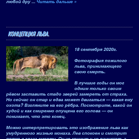
любой дру
...
Читать дальше »
КОНЦЕПЦИЯ ЛЬВА.
18 сентября 2020
г.
Фотография пожилого
льва, принимающего
свою смерть.
В лучшие годы он мог
одним только своим
рёвом заставить стадо зверей замереть от страха.
Но сейчас он стар и едва может двигаться — какая ему
охота? Взгляните на его рёбра. Посмотрите, какой он
худой и как смиренно опущена его голова — он
понимает, что это конец.
Можно интерпретировать это изображение льва как
умудренного жизнью монаха. Лев спокоен и смотрит
прямо в глаза смерти. Он не кричит и не паникует, а