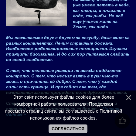
уже умеем летать в небе,
как птицы, и плавать в
воде, как рыбы. Но всё
ещё учимся жить на
Земле, как люди.
Мы связываемся друг с другом за секунду, даже живя на
разных континентах. Лечим страшные болезни.
Изобретаем роботизированных помощников. Изучаем
принципы биохакинга. И до сих пор пытаемся сладить
со своей слабостью.
С тем, что телесные реакции не всегда поддаются
контролю. С тем, что нельзя взять в руки чью-то
жизнь и причинить ей добро. С тем, что
у каждой
силы есть граница
. И проходит она там, где
начинаются законы природы и воля другого человека.
Этот сайт использует файлы cookies для более
Столкнуться с собственным бессилием больно и
комфортной работы пользователя. Продолжая
страшно. Хочется спрятаться за броню
...
Читать
просмотр страниц сайта, вы соглашаетесь с
Политикой
дальше »
использования файлов cookies
.
СОГЛАСИТЬСЯ