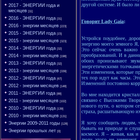
другой системе. И было ли 
2017 - ЭНЕРГИИ года и
месяцев
[11]
2016 - ЭНЕРГИИ года
[31]
Говорит Lady Gaia
:
2016 - энергии месяцев
[223]
2015 - ЭНЕРГИИ года
[15]
Устройся поудобнее, дор
2015 - энергии месяцев
[323]
энергию моего земного Я,
2014 - ЭНЕРГИИ года
Это сейчас очень важно 
[32]
преобразований. И в данн
2014 - энергии месяцев
[198]
обоих пронизывают звук
2013 - ЭНЕРГИИ года
[32]
энергетическими толчками
2013 - энергии месяцев
Эти изменения, которые пр
[339]
тех пор идут как часы. Эт
2012 - ЭНЕРГИИ года
[67]
Изменений постоянно корр
2012 - энергии месяцев
[148]
2011 - ЭНЕРГИИ года
Во мне находится кристалл
[88]
связано с Высокими Твор
2011 - энергии месяцев
[102]
нового пути, о котором с
2010 - ЭНЕРГИИ года
[139]
страха, расшатывающую их
2010 - энергии месяцев
[131]
Я хочу сообщить людям, ч
Энергии 2009-2011 годы
[128]
бывать на природе и слуш
Энергии прошлых лет
[0]
космосе. Я – живая, как 
люди этого не замечают,