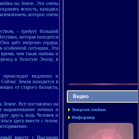
любви на Земле. Это очень
охранять ясность, находясь
заземлением, которое очень
ством, - требует большой
атушки, которая находится
Она даёт энергию сердца,
 в особенной ситуации. Эта
 время, чем такая любовь и
реход в Золотую Эпоху, в
н происходит медленно и
 Сейчас Земля находится в
ющих от старого балласта,
Видео
а Земле. Всё поставлено на
ое выравнивание личных и
Энергия любви
друг друга, ведь Человек и
Информер
аться здесь вместе с телом.
распоряжение.
ваемый вместе с Высшими