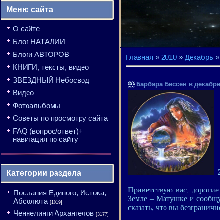
Меню сайта
О сайте
Блог НАТАЛИИ
Блоги АВТОРОВ
Главная
»
2010
»
Декабрь
»
КНИГИ, тексты, видео
ЗВЕЗДНЫЙ Небосвод
Барбара Бессен в декабр
Видео
Фотоальбомы
Советы по просмотру сайта
FAQ (вопрос/ответ)+
навигация по сайту
Категории раздела
Приветствую вас, дорогие
Послания Единого, Истока,
Земле – Матушке и сообщу
Абсолюта
[1019]
сказать, что вы безграничн
Ченнелинги Архангелов
[3177]