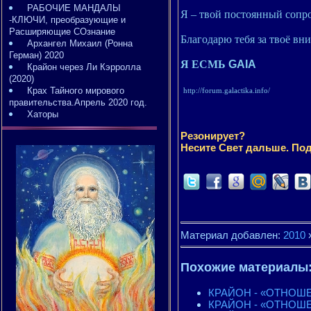
РАБОЧИЕ МАНДАЛЫ
Я – твой постоянный соп
-КЛЮЧИ, преобразующие и
Расширяющие СОзнание
Благодарю тебя за твоё вн
Архангел Михаил (Ронна
Герман) 2020
Я ЕСМЬ
GAIA
Крайон через Ли Кэрролла
(2020)
Крах Тайного мирового
http://forum.galactika.info/
правительства.Апрель 2020 год.
Хаторы
Резонирует?
Несите Свет дальше. Под
Материал добавлен:
2010
Похожие материалы
КРАЙОН - «ОТНОШЕ
КРАЙОН - «ОТНОШЕ