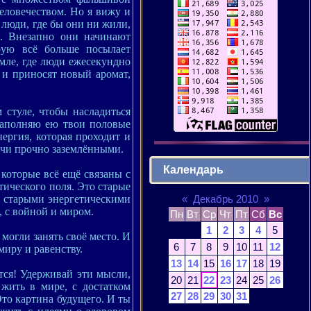
еловечеством. Но я вижу и
люди, где бы они ни жили,
. Внезапно они начинают
рую всё больше посылает
емле, где люди ежесекундно
и приносят новый аромат,
 стуле, чтобы насладиться
наполняю ею твои половые
нергия, которая проходит и
учи прочно заземлёнными.
Календарь
, которые всё ещё связаны с
тического поля. Это старые
«
Декабрь 2010
»
о старыми энергетическими
 с войной и миром.
Пн
Вт
Ср
Чт
Пт
Сб
Вс
1
2
3
4
5
могли занять своё место. И
6
7
8
9
10
11
12
миру и равенству.
13
14
15
16
17
18
19
ется! Удерживай эти мысли,
20
21
22
23
24
25
26
жить в мире, с достатком
27
28
29
30
31
Это картина будущего. И ты