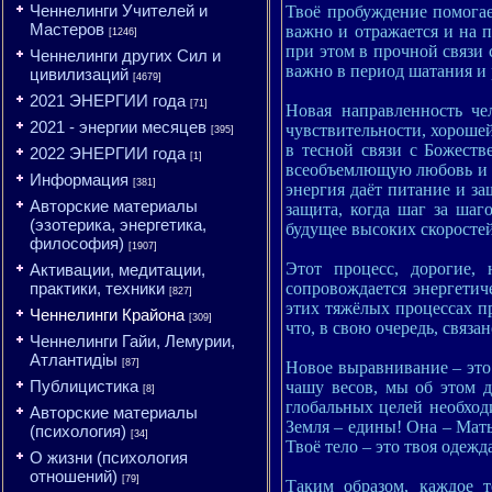
Ченнелинги Учителей и
Твоё пробуждение помогае
Мастеров
важно и отражается и на п
[1246]
при этом в прочной связи 
Ченнелинги других Сил и
важно в период шатания и 
цивилизаций
[4679]
2021 ЭНЕРГИИ года
[71]
Новая направленность че
2021 - энергии месяцев
чувствительности, хороше
[395]
в тесной связи с Божест
2022 ЭНЕРГИИ года
[1]
всеобъемлющую любовь и по
Информация
[381]
энергия даёт питание и за
Авторские материалы
защита, когда шаг за ша
(эзотерика, энергетика,
будущее высоких скоростей
философия)
[1907]
Этот процесс, дорогие,
Активации, медитации,
сопровождается энергетич
практики, техники
[827]
этих тяжёлых процессах п
Ченнелинги Крайона
[309]
что, в свою очередь, связа
Ченнелинги Гайи, Лемурии,
Атлантидіы
[87]
Новое выравнивание – это 
Публицистика
чашу весов, мы об этом 
[8]
глобальных целей необходи
Авторские материалы
Земля – едины! Она – Мать,
(психология)
[34]
Твоё тело – это твоя одежд
О жизни (психология
отношений)
[79]
Таким образом, каждое 