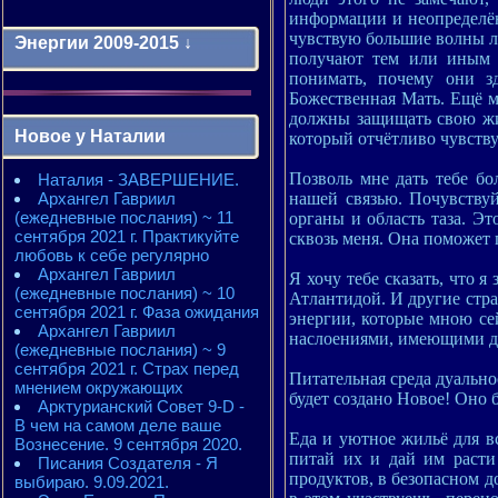
информации и неопределён
чувствую большие волны л
Энергии 2009-2015 ↓
получают тем или иным 
понимать, почему они з
Божественная Мать. Ещё мо
Энергии 2009-2011 годы
должны защищать свою жи
2010 - энергии месяцев
Новое у Наталии
который отчётливо чувств
2010 - ЭНЕРГИИ года
2011 - энергии месяцев
Позволь мне дать тебе бо
Наталия - ЗАВЕРШЕНИЕ.
2011 - ЭНЕРГИИ года
нашей связью. Почувству
Архангел Гавриил
2012 - энергии месяцев
(ежедневные послания) ~ 11
2012 - ЭНЕРГИИ года
органы и область таза. Эт
сентября 2021 г. Практикуйте
2013 - энергии месяцев
сквозь меня. Она поможет
любовь к себе регулярно
2013 - ЭНЕРГИИ года
Архангел Гавриил
2014 - энергии месяцев
Я хочу тебе сказать, что я
(ежедневные послания) ~ 10
2014 - ЭНЕРГИИ года
Атлантидой. И другие стра
сентября 2021 г. Фаза ожидания
2015 - энергии месяцев
энергии, которые мною се
Архангел Гавриил
2015 - ЭНЕРГИИ года
наслоениями, имеющими де
(ежедневные послания) ~ 9
сентября 2021 г. Страх перед
Питательная среда дуально
мнением окружающих
будет создано Новое! Оно 
Арктурианский Совет 9-D -
В чем на самом деле ваше
Еда и уютное жильё для вс
Вознесение. 9 сентября 2020.
питай их и дай им расти
Писания Создателя - Я
продуктов, в безопасном д
выбираю. 9.09.2021.