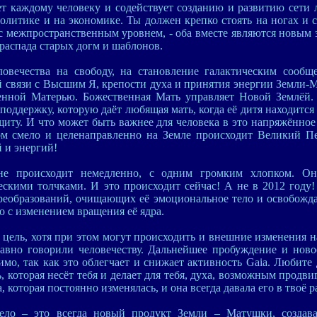
т каждому человеку и содействует созданию и развитию сети 
олитике и на экономике. Ты должен крепко стоять на ногах и с
с межпространственным уровнем, - оба вместе являются новым 
распада старых догм и шаблонов.
ловечества на свободу, на становление галактическим сообще
й связи с Высшим Я, крепости духа и принятия энергии Земли-М
венной Матерью. Божественная Мать управляет Новой Землёй. 
ддержку, которую даёт любящая мать, когда её дитя находится
щиту. И что может быть важнее для человека в это напряжённое
гом смело и целенаправленно на Земле происходит Великий Пе
 и энергий!
 не происходит немедленно, с одним громким хлопком. О
ескими толчками. И это происходит сейчас! А не в 2012 году!
реобразований, очищающих её эмоциональное тело и освобожда
но с изменением вращения её ядра.
цель, хотя при этом могут происходить и внешние изменения н
давно говорили человечеству. Дальнейшее пробуждение и нов
мо, так как это облегчает и снижает активность Gaia. Любите 
 которая несёт тебя и делает для тебя, духа, возможным продвиг
а, которая постоянно изменялась, и она всегда давала его в твоё 
тело – это всегда новый продукт Земли – Матушки, созда