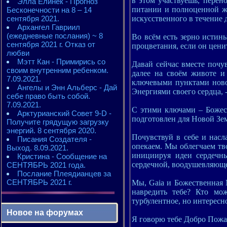
в этом участвуешь, пере
Элла Елинек - Прогноз
питании и полноценной жи
Бесконечности на 8 – 14
искусственного в течение 
сентября 2021.
Архангел Гавриил
(ежедневные послания) ~ 8
Во всём есть зерно истин
сентября 2021 г. Отказ от
процветания, если он ценит
любви
Мэтт Кан - Примирись со
Давай сейчас вместе почу
своим внутренним ребенком.
далее на своём животе и
7.09.2021.
ключевыми пунктами ново
Ангелы и Энн Альберс - Дай
Энергиями своего сердца, 
себе право быть собой.
7.09.2021.
С этими ключами – Божес
Арктурианский Совет 9-D -
подготовлен для Новой Зе
Получите грядущую загрузку
энергий. 8 сентября 2020.
Почувствуй в себе и насл
Писания Создателя -
опекаем. Мы облегчаем тво
Выход. 8.09.2021.
инициируя идеи сердечны
Кристина - Сообщение на
сердечной, воодушевляюще
СЕНТЯБРЬ 2021 года.
Послание Плеядианцев за
СЕНТЯБРЬ 2021 г.
Мы, Gaia и Божественная М
навредить тебе? Кто мо
турбулентное, но интересн
Новое на форумах
Я говорю тебе Добро Пожа