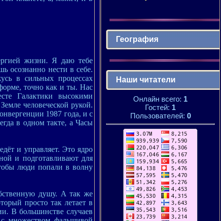
География
ергией жизни. Я даю тебе
ь осознанно нести в себе.
жусь в сильных процессах
Наши читатели
орме, точно как и ты. Нас
есте Галактики высокими
Онлайн всего:
1
Земле человеческой рукой.
Гостей:
1
онвергенции 1987 года, и с
Пользователей:
0
егда в одном такте, а Часы
едёт и управляет. Это ядро
ной и подготавливают для
чтобы люди попали в волну
обственную душу. А так же
торый просто так летает в
ии. В большинстве случаев
о с множеством фальшивой