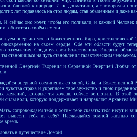
нося свои мысли во внешний мир. Начинай в твоём окружении 
зни, близкой к природе. И не догматично, а с юмором и пон
долгих лет подавалось на стол людям, став обыденным и даже в
ы. И сейчас оно хочет, чтобы его поливали, и каждый Человек 
 и заботится о своём семени.
вствуем энергию моего Божественного Ядра, кристаллической
 одновременно на своём сердце. Обе эти области будут тепе
го заземления. Соединяя свои Божественные Энергии област
- ты становишься на путь становления галактическим человеком.
твенной Энергией Творения и Сердечной Энергией Любви от
мли.
аждайся энергией соединения со мной, Gaia, и Божественной
и чувства страха и укрепляем твоё мужество и твою преданнос
х желаний, которые ты хочешь сейчас воплотить. В этой э
й силы воли, которую поддерживает и направляет Архангел Ми
ать, сопровождаем тебя и хотим тебе сказать: тебя несут и з
жет вывести тебя из себя? Наслаждайся земной жизнью со
ое время.
ловать в путешествие Домой!