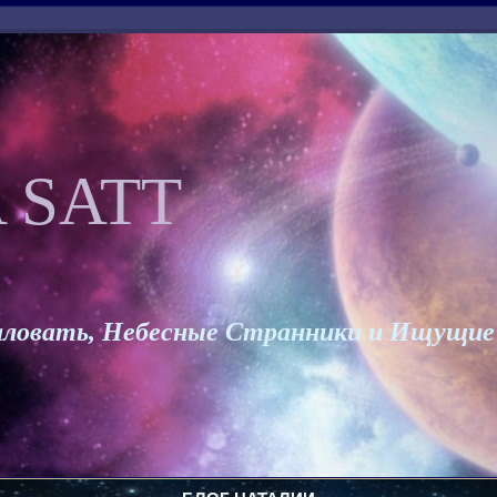
 SATT
ловать, Небесные Странники и Ищущие