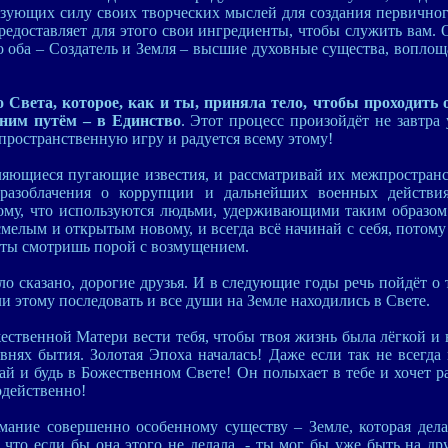
зующих силу своих творческих мыслей для создания первичного
предоставляет для этого свои ингредиенты, чтобы служить вам.
то оба – Создатель и Земля – высшие духовные существа, вопло
 Света, которое, как и ты, приняла тело, чтобы проходить 
дним путём – в Единство
. Этот процесс произойдёт не завтра
пространственную игру и радуется всему этому!
яющиеся пугающие известия, и рассматривай их межпространс
разоблачения о коррупции и дальнейших военных действия
ому, что используются людьми, удерживающими таким образом 
 смелым и открытым новому, и всегда всё начинай с себя, потому
го ты смотришь порой с возмущением.
ло сказано, дорогие друзья. И в следующие годы речь пойдёт о 
ли этому последовать и все души на Земле находились в Свете.
ественной Матери вести тебя, чтобы твоя жизнь была лёгкой и 
внях бытия. Золотая Эпоха началась! Даже если так не всегда
тай и будь в Божественном Свете! Он полыхает в тебе и хочет р
одейственно!
мание совершенно особенному существу – Земле, которая дела
то если бы она этого не делала, - ты мог бы уже быть на друг