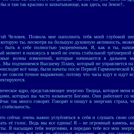
бы и там так красиво и захватывающе, как здесь, на Земле?..
огой Человек. Позволь мне наполнить тебя моей глубокой эн
 которую ты, несмотря на большую духовную активность, можеш
– быть в себе полностью укоренённым. Я, как и ты, нахо
ый момент я нахожусь в моей не очень стабильной трёхмерной ф
овые волны изменений, которые начинаются в дальнем м
. Мы подчиняемся Высшему Плану, который не управляется на 
оисходят всё чаще, были начаты после Первой Гармонической К
о не совсем точное выражение, потому что часы идут и идут вс
ектируются.
ическое ядро, представляющее энергию Творца, которое меня в
цами, которых вы часто называете Богами. Они работают со м
ейчас так много говорят. Говорят и пишут в энергиях страха, 
 стабильность.
то сейчас очень важно углубляться в себя и слушать свою с
ать её голос. Ведь мы все едины! Я – не огромный камень, ко
и ты. Я насыщаю тебя энергиями, я передаю тебе все мои энерг
 потому что всё ещё не обладают знаниями, или это связан