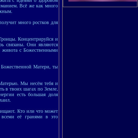
жить с идеями о здоровом
иманием. Всё же как много
ажным.
получит много ростков для
 Троицы. Концентрируйся и
рь связаны. Они являются
и живота с Божественными
 Божественной Матери, ты
 Матерью. Мы несём тебя и
ть в твоих шагах по Земле,
нергии есть большая доля
хаил.
ащищают. Кто или что может
 всеми её гранями в это