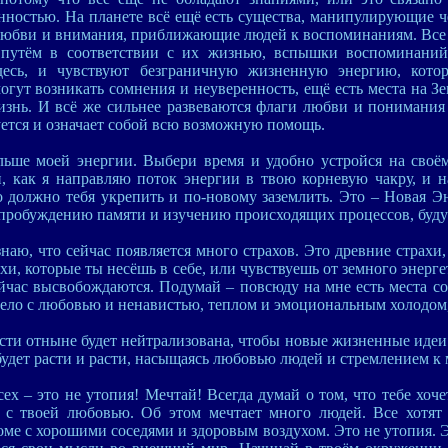
ностью. На планете всё ещё есть существа, манипулирующие ч
юбви и внимания, приближающие людей к воспоминаниям. Все 
путём в соответствии с их жизнью, вспышки воспоминаний
десь, и чувствуют безграничную жизненную энергию, кото
гут возникать сомнения и неуверенность, ещё есть места на З
знь. И всё же сильнее развеваются флаги любви и понимания 
уется и означает собой всю возможную помощь.
льше моей энергии. Выбери время и удобно устройся на своём
й, как я направляю поток энергии в твою корневую чакру, и 
о должно тебя укрепить и по-новому заземлить. Это – Новая Э
 пробуждению памяти и изучению происходящих процессов, буд
 знаю, что сейчас появляется много страхов. Это древние страхи
хи, которые ты несёшь в себе, или чувствуешь от земного энерге
йчас высвобождаются. Подумай – повсюду на мне есть места с
ло с любовью и ненавистью, теплом и эмоциональным холодом,
сти отныне будет нейтрализована, чтобы новые жизненные идеи 
будет расти и расти, насыщаясь любовью людей и стремлением к 
ех – это не утопия! Мечтай! Всегда думай о том, что тебе хоч
 с твоей любовью. Об этом мечтает много людей. Все хотят 
оме с хорошими соседями и здоровым воздухом. Это не утопия. 