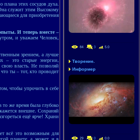
 плана этих сосудов духа.
 Она служит этим Высокому
щающиеся для приобретения
опыты. И теперь вместе –
 утром, и уважаем Человек,
84
3
5.0
твенным зрением, а лучше
х – это старые энергии,
Творение.
свою власть. Не позволяй
Информер
 что ты – тот, кто проводит
том, чтобы упрочить в себе
в то же время была глубоко
 кажется внешне. Сохраняй
азгореться ещё ярче! Храни
ет всё это возможным для
29
0
0.0
ой планете, а, может, и в