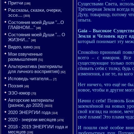
Притчи
Существами Света, исполь
[198]
Трёхмерная Земля всегда 
Рассказы, сказки, очерки,
Духу, товарищу, потому ч
эссе....
[303]
опыта.
Состояния моей Души "...О
ГЛАВНОМ..."
[48]
Gaia – Высокое Существо
Состояния моей Души "... О
Земля и Человек идут о
ЖИЗНИ..."
который понимает эту меж
[46]
Видео, кино
[303]
Спокойно принимай появл
Мои озвученные
всего – с юмором. Все 
размышления
[51]
существующие только пот
Альтернатива (материалы
сбивать себя с толку, будь
для личного восприятия)
[62]
изменения, а не те, на ко
Исповедь читателя...
[7]
Нет ничего, что ещё не бы
Поэзия
[49]
новое, чтобы и другие мог
ЭЗО-юмор
[70]
Авторские материалы
Начни с себя! Позволь Бож
(разное, до 2020)
заземлённой на новых уро
[6023]
свой взгляд на новое, меч
2020 ЭНЕРГИИ года
[114]
своё пламя! Это пламя чуд
2020 - энергии месяцев
[479]
2018 - 2019 ЭНЕРГИИ года и
И пошли своё особое вни
месяцев
любопытных душ. Потому ч
[106]