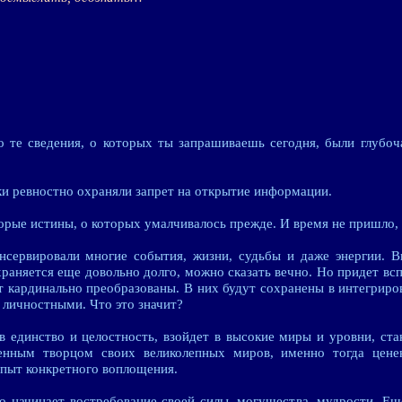
о те сведения, о которых ты запрашиваешь сегодня, были глубо
и ревностно охраняли запрет на открытие информации.
рые истины, о которых умалчивалось прежде. И время не пришло, и
нсервировали многие события, жизни, судьбы и даже энергии. В
храняется еще довольно долго, можно сказать вечно. Но придет вс
ут кардинально преобразованы. В них будут сохранены в интегрир
з личностными. Что это значит?
 в единство и целостность, взойдет в высокие миры и уровни, ст
венным творцом своих великолепных миров, именно тогда цене
пыт конкретного воплощения.
о начинает востребование своей силы, могущества, мудрости. Еще