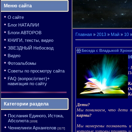
Меню сайта
О сайте
Блог НАТАЛИИ
Блоги АВТОРОВ
Главная
»
2013
»
Май
»
10
»
КНИГИ, тексты, видео
ЗВЕЗДНЫЙ Небосвод
Беседа с Владыкой Хрони
Видео
1
Фотоальбомы
-
П
Советы по просмотру сайта
П
FAQ (вопрос/ответ)+
навигация по сайту
К
О
К
Категории раздела
Дети?
Мы понимаем, что дети п
кармы?
Послания Единого, Истока,
Абсолюта
[1019]
Мы намерены познавать и 
Ченнелинги Архангелов
[3177]
которые готовы принять и