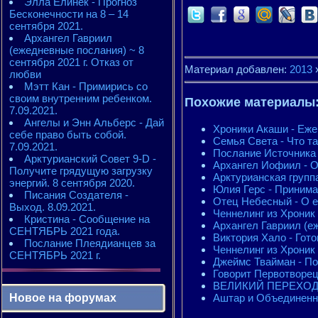
Элла Елинек - Прогноз
Бесконечности на 8 – 14
сентября 2021.
Архангел Гавриил
(ежедневные послания) ~ 8
сентября 2021 г. Отказ от
Материал добавлен:
2013
любви
Мэтт Кан - Примирись со
своим внутренним ребенком.
Похожие материалы
7.09.2021.
Ангелы и Энн Альберс - Дай
Хроники Акаши - Еже
себе право быть собой.
Семья Света - Что там
7.09.2021.
Послание Источника
Арктурианский Совет 9-D -
Архангел Иофиил - О
Получите грядущую загрузку
Арктурианская групп
энергий. 8 сентября 2020.
Юлия Герс - Приним
Писания Создателя -
Отец Небесный - О 
Выход. 8.09.2021.
Ченнелинг из Хрони
Кристина - Сообщение на
Архангел Гавриил (еж
СЕНТЯБРЬ 2021 года.
Виктория Хало - Гото
Послание Плеядианцев за
Ченнелинг из Хрони
СЕНТЯБРЬ 2021 г.
Джеймс Твайман - По
Говорит Первотворец 
ВЕЛИКИЙ ПЕРЕХОД. Ц
Аштар и Объединенна
Новое на форумах