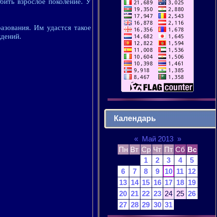
бить взрослое поколение. У
азования. Им удастся такое
ждений.
Календарь
«
Май 2013
»
Пн
Вт
Ср
Чт
Пт
Сб
Вс
1
2
3
4
5
6
7
8
9
10
11
12
13
14
15
16
17
18
19
20
21
22
23
24
25
26
27
28
29
30
31