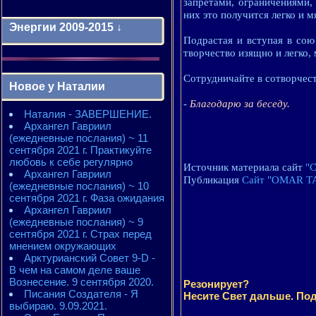
запретами, ограничениями,
них это получится легко и м
Энергии 2009-2015 ↓
Подрастая и вступая в сою
творчество изящно и легко
Энергии 2009-2011 годы
2010 - энергии месяцев
Сотрудничайте в сотворчест
Новое у Наталии
2010 - ЭНЕРГИИ года
2011 - энергии месяцев
-
Благодарю за беседу.
Наталия - ЗАВЕРШЕНИЕ.
2011 - ЭНЕРГИИ года
Архангел Гавриил
2012 - энергии месяцев
(ежедневные послания) ~ 11
2012 - ЭНЕРГИИ года
сентября 2021 г. Практикуйте
2013 - энергии месяцев
любовь к себе регулярно
2013 - ЭНЕРГИИ года
Источник материала сайт
"С
Архангел Гавриил
2014 - энергии месяцев
Публикация
Сайт "OMAR T
(ежедневные послания) ~ 10
2014 - ЭНЕРГИИ года
сентября 2021 г. Фаза ожидания
2015 - энергии месяцев
Архангел Гавриил
2015 - ЭНЕРГИИ года
(ежедневные послания) ~ 9
сентября 2021 г. Страх перед
мнением окружающих
Арктурианский Совет 9-D -
В чем на самом деле ваше
Вознесение. 9 сентября 2020.
Резонирует?
Писания Создателя - Я
Несите Свет дальше. Под
выбираю. 9.09.2021.