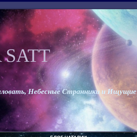
 SATT
ловать, Небесные Странники и Ищущие