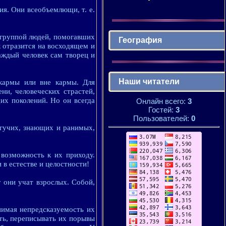
я. Они всеобъемлющи, т. е.
с группой людей, помогавших
География
к отразится на восходящем и
аждый человек сам творец и
Наши читатели
 кармы или вне кармы. Для
ни, человеческих страстей,
их поколений. Но он всегда
Онлайн всего:
3
Гостей:
3
Пользователей:
0
огучих, знающих и ранимых,
возможность к их приходу.
 в естестве и целостности!
они учат взрослых. Собой,
инимая непредсказуемость их
ать, переписывать их порывы