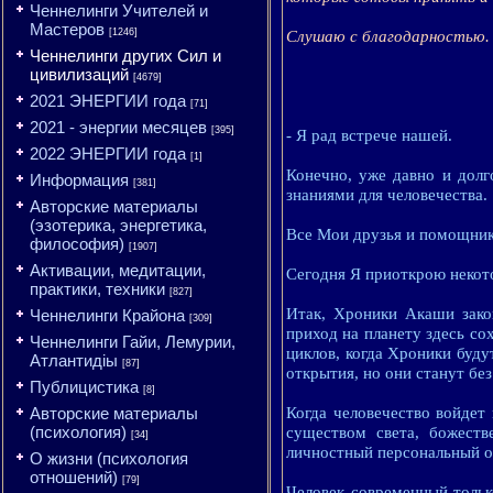
Ченнелинги Учителей и
Мастеров
[1246]
Слушаю с благодарностью.
Ченнелинги других Сил и
цивилизаций
[4679]
2021 ЭНЕРГИИ года
[71]
2021 - энергии месяцев
[395]
- Я рад встрече нашей.
2022 ЭНЕРГИИ года
[1]
Конечно, уже давно и долг
Информация
[381]
знаниями для человечества.
Авторские материалы
(эзотерика, энергетика,
Все Мои друзья и помощник
философия)
[1907]
Активации, медитации,
Сегодня Я приоткрою некото
практики, техники
[827]
Итак, Хроники Акаши зако
Ченнелинги Крайона
[309]
приход на планету здесь со
Ченнелинги Гайи, Лемурии,
циклов, когда Хроники буд
Атлантидіы
[87]
открытия, но они станут бе
Публицистика
[8]
Авторские материалы
Когда человечество войдет
(психология)
существом света, божест
[34]
личностный персональный о
О жизни (психология
отношений)
[79]
Человек современный тольк