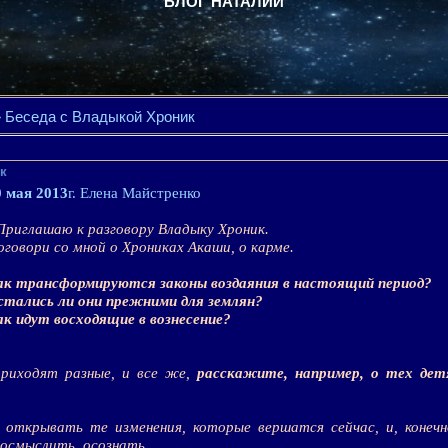
БЛОГ НАТАЛИИ
 Беседа с Владыкой Хроник
к
0 мая 2013
г. Елена Майстренко
риглашаю к разговору Владыку Хроник.
оговори со мной о Хрониках Акаши, о карме.
ак трансформируются законы воздаяния в настоящий период?
стались ли они прежними для землян?
ак идут восходящие в вознесение?
риходят разные, и все же,
расскажите, например, о тех дет
открывать те изменения, которые вершатся сейчас, и, конечн
 осмыслить, осознать…