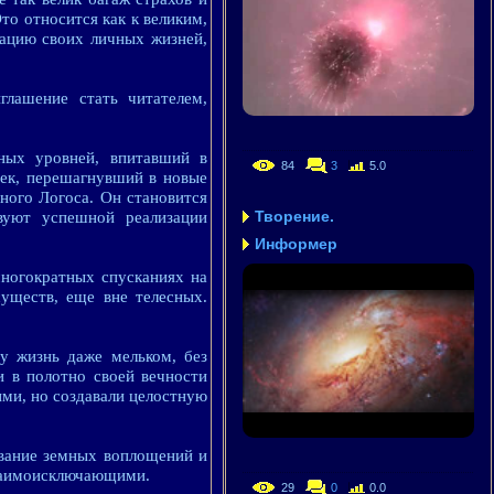
то относится как к великим,
рацию своих личных жизней,
глашение стать читателем,
ных уровней, впитавший в
84
3
5.0
век, перешагнувший в новые
ного Логоса. Он становится
Творение.
вуют успешной реализации
Информер
ногократных спусканиях на
существ, еще вне телесных.
у жизнь даже мельком, без
и в полотно своей вечности
ими, но создавали целостную
ование земных воплощений и
взаимоисключающими.
29
0
0.0