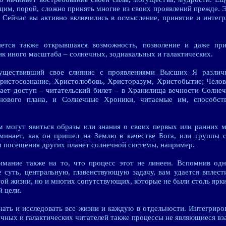
им, порой, сложно принять многие из своих проявлений прежде. Э
 Сейчас вы активно включились в осмысление, принятие и интег
ется также открывшаяся возможность, позволение и даже при
к иного масштаба – солнечных, зодиакальных и галактических.
уществивший свое слияние с проявлениями Высших Я различ
ристосознание, Христолюбовь, Христоразум, Христобытие; Чело
чает доступ – читательский билет – в Хранилища вечности Солнеч
нового плана, и Солнечные Хроники, читаемые им, способст
 могут явиться образы или знания о своих первых или ранних м
поминает, как он пришел на Землю в качестве Бога, или группы 
 посещения других планет солнечной системы, например.
имание также на то, что процесс этот не линеен. Вспомнив одн
е суть, центральную, главенствующую задачу, вам удается вплест
той жизни, но и многих сопутствующих, которые не были столь ярк
 цели.
ать и исследовать все жизни и каждую в отдельности. Интегрир
нечных и галактических читателей также процессы не являющиеся 