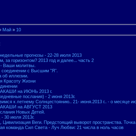
»
Май
»
10
:
недельные прогнозы - 22-28 июля 2013
, за горизонтом? 2013 год и далее... часть 2
 - Ваши молитвы.
 соединении с Высшим "Я".
а об иллюзии.
ая Красоту Жизни
единении
к АКАШИ на ИЮНЬ 2013 г.
едневные послания) - 2 июня 2013г.
вимся к летнему Солнцестоянию.. 21- июня.2013 г.. - о месяце 
к АКАШИ на АВГУСТ 2013
слания Новых Детей.
- 30 июля 2013г.
ивилизация Веги. Предстоящий выворот пространства. Точка 
я команда Сил Света - Луч Любви: 21 числа в ноль часов