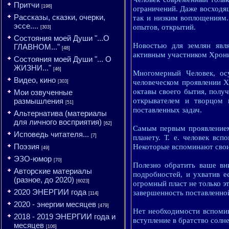
Притчи
[198]
ограничений. Даже восходящ
Рассказы, сказки, очерки,
так и низким воплощениям.
эссе....
опытов, открытий.
[303]
Состояния моей Души "...О
Новостью для землян явля
ГЛАВНОМ..."
[48]
активным участником Хрони
Состояния моей Души "... О
ЖИЗНИ..."
[46]
Многомерный Человек, ос
Видео, кино
человеческом проявлении Х
[303]
октавы своего бытия, полу
Мои озвученные
размышления
открывателем и творцом 
[51]
поставленных задач.
Альтернатива (материалы
для личного восприятия)
[62]
Самым первым проявлением
Исповедь читателя...
[7]
планету. Т. е. человек вс
Поэзия
Некоторые вспоминают свои
[49]
ЭЗО-юмор
[70]
Полезно обратить ваше вн
Авторские материалы
подробностей, и ухватив е
(разное, до 2020)
[6023]
огромный пласт не только э
2020 ЭНЕРГИИ года
завершенность поставленной
[114]
2020 - энергии месяцев
[479]
Нет необходимости вспомин
2018 - 2019 ЭНЕРГИИ года и
вступление в братство сол
месяцев
[106]