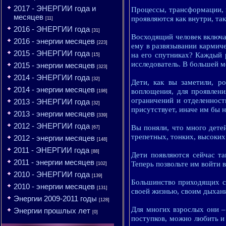
2017 - ЭНЕРГИИ года и
Процессы, трансформации, 
месяцев
проявляются как внутри, так
[11]
2016 - ЭНЕРГИИ года
[31]
Восходящий человек включае
2016 - энергии месяцев
[223]
ему в развязывании кармиче
2015 - ЭНЕРГИИ года
на его спутниках? Каждый 
[15]
исследователь. В большей ме
2015 - энергии месяцев
[323]
2014 - ЭНЕРГИИ года
[32]
Дети, как вы заметили, р
2014 - энергии месяцев
воплощения, для проявлени
[198]
ограничений и отделенност
2013 - ЭНЕРГИИ года
[32]
присутствует, иначе им бы н
2013 - энергии месяцев
[339]
2012 - ЭНЕРГИИ года
Вы поняли, что много дете
[67]
трепетных, тонких, высоких
2012 - энергии месяцев
[148]
2011 - ЭНЕРГИИ года
[88]
Дети появляются сейчас т
2011 - энергии месяцев
Теперь позвольте им войти в
[102]
2010 - ЭНЕРГИИ года
[139]
Большинство приходящих с
2010 - энергии месяцев
[131]
своей жизнью, своим дыхан
Энергии 2009-2011 годы
[128]
Для многих взрослых они – 
Энергии прошлых лет
[0]
поступков, можно любить и 