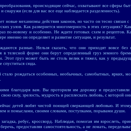
преобразования, происходящие сейчас, охватывают все сферы быти
 и снаружи (если для вас все еще наблюдается разделенность).
т новые механизмы действия законов, но часто он тесно связан 
ских узлов. Как развернется многомерность в этих ситуациях? Ка
раз по-новому и особенно. Не ждите готовых схем и рецептов. К
ре именно он определяет и развитие ситуации, и результат.
ождаются разные. Нельзя сказать, что они приходят вовсе без
я в телесной форме они берут определенный груз земного бреме
и. Этот груз может быть не столь велик и тяжел, как у предыдущ
е спуститься сюда.
й стало рождаться особенных, необычных, самобытных, ярких, м
.
акими благодаря вам. Вы проторили им дорожку и предоставили 
 свою силу, зрелость, мудрость и расплескать любовь, с которой они
ейчас детей любят чистой поющей сверкающей любовью. И этому 
ием и помыслами, своими словами, поступками, порывами души.
загадка, ребус, кроссворд. Наблюдая, помогая им взрослеть, пр
беречь, предоставляя самостоятельность, а не ломать, переделыв