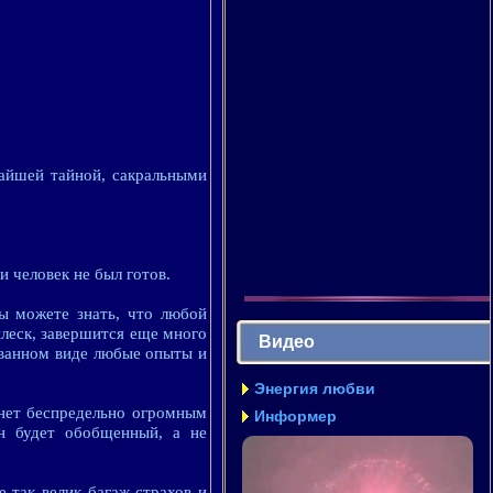
чайшей тайной, сакральными
 человек не был готов.
ы можете знать, что любой
плеск, завершится еще много
Видео
ованном виде любые опыты и
Энергия любви
анет беспредельно огромным
Информер
н будет обобщенный, а не
 так велик багаж страхов и