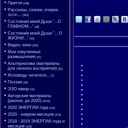
Притчи
[198]
Рассказы, сказки, очерки,
эссе....
[303]
Состояния моей Души "...О
ГЛАВНОМ..."
[48]
Состояния моей Души "... О
ЖИЗНИ..."
[46]
Видео, кино
[303]
Мои озвученные
размышления
[51]
Альтернатива (материалы
для личного восприятия)
[62]
Исповедь читателя...
[7]
Поэзия
[49]
ЭЗО-юмор
[70]
Авторские материалы
(разное, до 2020)
[6023]
2020 ЭНЕРГИИ года
[114]
2020 - энергии месяцев
[479]
2018 - 2019 ЭНЕРГИИ года и
месяцев
[106]