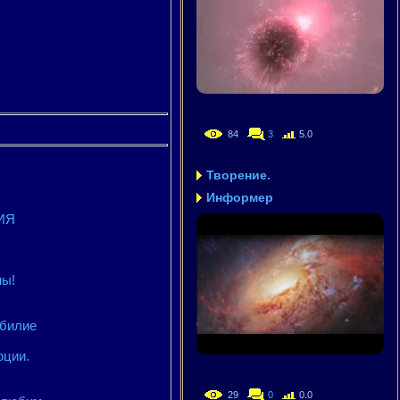
84
3
5.0
Творение.
Информер
ИЯ
ны!
обилие
юции.
29
0
0.0