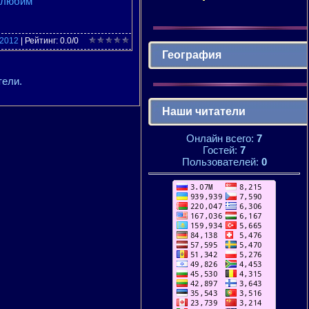
и любим
2012
|
Рейтинг
:
0.0
/
0
География
тели.
Наши читатели
Онлайн всего:
7
Гостей:
7
Пользователей:
0