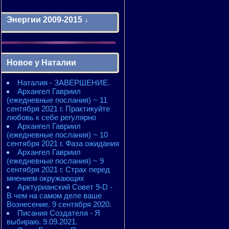
Энергии 2009-2015 ↓
Энергии 2009-2011 годы
2010 - энергии месяцев
Новое у Наталии
2010 - ЭНЕРГИИ года
2011 - энергии месяцев
Наталия - ЗАВЕРШЕНИЕ.
2011 - ЭНЕРГИИ года
Архангел Гавриил
2012 - энергии месяцев
(ежедневные послания) ~ 11
2012 - ЭНЕРГИИ года
сентября 2021 г. Практикуйте
2013 - энергии месяцев
любовь к себе регулярно
2013 - ЭНЕРГИИ года
Архангел Гавриил
2014 - энергии месяцев
(ежедневные послания) ~ 10
2014 - ЭНЕРГИИ года
сентября 2021 г. Фаза ожидания
2015 - энергии месяцев
Архангел Гавриил
2015 - ЭНЕРГИИ года
(ежедневные послания) ~ 9
сентября 2021 г. Страх перед
мнением окружающих
Арктурианский Совет 9-D -
В чем на самом деле ваше
Вознесение. 9 сентября 2020.
Писания Создателя - Я
выбираю. 9.09.2021.