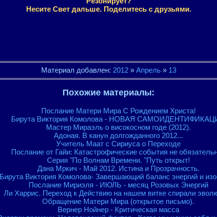
Резонирует?
Несите Свет дальше. Поделитесь с друзьями.
Материал добавлен:
2012
»
Апрель
»
13
Похожие материалы:
Послание Матери Мира С Рождением Христа!
Бирута Виктория Комолова - НОВАЯ САМОИДЕНТИФИКАЦ
Мастер Мираэль о високосном годе (2012).
Адоная. В канун долгожданного 2012...
Учитель Маат с Сириуса о Переходе
Послание от Гайи: Катастрофические события не обязатель
Серия "По Волнам Времени. "Путь открыт!
Дана Мркич - Май 2012. Истина и Прозрачность.
Бирута Виктория Комолова- Завершающий баланс энергий и из
Послание Мириэля - ИЮЛЬ - месяц Розовых Энергий
Ли Харрис. Переход к Действию на нашем витке спирали эвол
Обращение Матери Мира (открытое письмо).
Вернер Нойнер - Критическая масса