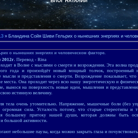
БЛОГ НАТАЛИИ
13
» Бландина Сойя Шиви Гельрих о нынешних энергиях и челов
рих о нынешних энергиях и человеческом факторе.
я 2012г
. Перевод - Rina
ходит в Волне с мыслями о смерти и возрождении. Эта волна прод
того года и произойдёт новый мощный толчок, построенный н
е мысли и представления о смерти. Возрождение показывает, что
е места. Она проходит через всю нашу энергетическую и физичес
ие, вынося на поверхность новые идеи, мышления и представлен
 свою истинную величину.
для тела очень утомительно. Напряжение, мышечные боли (без уп
о огромная сила. Усталость потому, что старые стереотипы и т
ря большему притоку нашей души, которая должны быть ос
 и большой активности.
ают небольшие паузы, когда можно закрыть глаза и почувствовать 