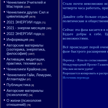
Ченнелинги Учителей и
Стало почти невозможно ис
Мастеров
[1246]
четверти часа работать, пр
Ченнелинги других Сил и
цивилизаций
Давайте себе больше отдых
[4679]
политические и общественны
2021 ЭНЕРГИИ года
[71]
2021 - энергии месяцев
[395]
Сейчас эта фаза касается в
2022 ЭНЕРГИИ года
Будьте добры к себе. Ц
[1]
возможностями.
Информация
[381]
Авторские материалы
Всё происходит порой очень
(эзотерика, энергетика,
фазе быстрого расширения 
философия)
[1907]
Активации, медитации,
Перевод – Rina по согласованию с 
практики, техники
[827]
Международный Проект Галакт
Ченнелинги Крайона
Мы вам желаем удачи!
[309]
Разрешается копировать и распр
Ченнелинги Гайи, Лемурии,
Источник перевода
Атлантидіы
[87]
Публицистика
[8]
Авторские материалы
(психология)
[34]
О жизни (психология
отношений)
[79]