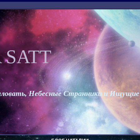
 SATT
ловать, Небесные Странники и Ищущие