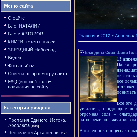
Меню сайта
О сайте
Блог НАТАЛИИ
Блоги АВТОРОВ
Главная
»
2012
»
Апрель
»
КНИГИ, тексты, видео
ЗВЕЗДНЫЙ Небосвод
Бландина Сойя Шиви Гель
Видео
13 апрел
Пасха про
Фотоальбомы
двенадца
Советы по просмотру сайта
некоторы
всё больш
FAQ (вопрос/ответ)+
навигация по сайту
в движен
понимать
Всё это 
Категории раздела
усталость, и одновременн
огромная сила – благода
одновременное желание сна
Послания Единого, Истока,
Абсолюта
[1019]
В нынешних процессах помог
Ченнелинги Архангелов
[3177]