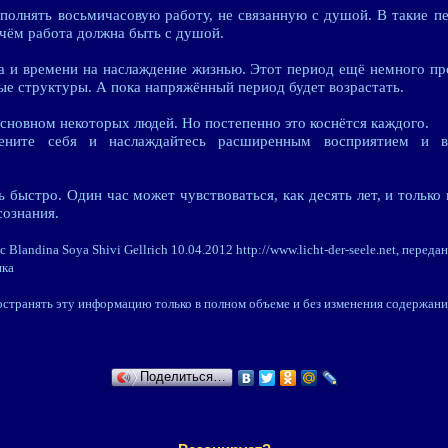
полнять восьмичасовую работу, не связанную с душой. В такие 
ичём работа должна быть с душой.
а и времени на наслаждение жизнью. Этот период ещё немного про
е структуры. А пока напряжённый период будет возрастать.
 основном некоторых людей. Но постепенно это коснётся каждого.
ените себя и наслаждайтесь расширенным восприятием и в
 быстро. Один час может чувствоваться, как десять лет, и только
сознания.
Blandina Soya Shivi Gellrich 10.04.2012 http://www.licht-der-seele.net, передан
ика
остранять эту информацию только в полном объеме и без изменения содержани
Поделиться…