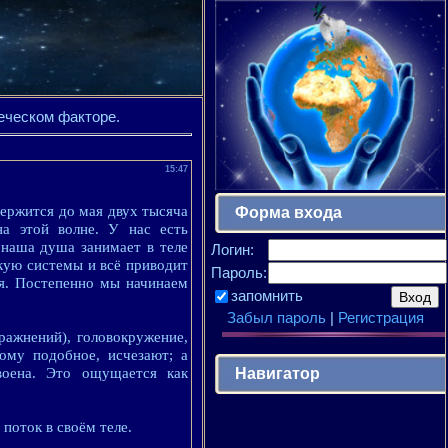
еческом факторе.
15:47
ержится до мая двух тысяча
Форма входа
а этой волне. У нас есть
 наша душа занимает в теле
Логин:
кую системы и всё приводит
Пароль:
ия. Постепенно мы начинаем
запомнить
Забыл пароль
|
Регистрация
ражнений), головокружение,
ому подобное, исчезают; а
Навигатор
воена. Это ощущается как
поток в своём теле.