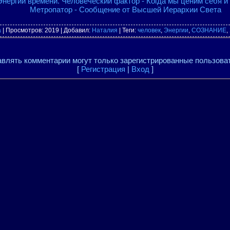
Энергии времени. Человеческий фактор - Когда мы ценим себя 
Метропатор - Сообщение от Высшей Иерархии Света
а
|
Просмотров
: 2019 |
Добавил
:
Наталия
|
Теги
:
человек
,
Энергии
,
СОЗНАНИЕ
,
влять комментарии могут только зарегистрированные пользова
[
Регистрация
|
Вход
]