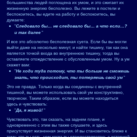
большинства людей поглощена их умом, и это сжигает их
жизненную энергию бесполезно. Вы лежите в постели и
беспокоитесь, вы едите на работу и беспокоитесь, вы
думаете:
"
Следовало бы… не следовало бы… а что если…?
и так далее
"
И все это абсолютно бесполезная суета. Если бы вы могли
выйти даже на несколько минут, и найти тишину, так как она
является точкой входа во внутреннюю тишину, тогда вы
оставляете отождествление с обусловленным умом. Ну а ум
скажет вам:
"
Не ходи туда потому, что ты больше не сможешь
знать, что происходит, ты потеряешь свой ум
"
Это не правда. Только когда вы соединены с внутренней
тишиной, вы можете использовать свой ум конструктивно,
творчески. Таким образом, если вы можете находиться
здесь и чувствовать:
"
Да, я живой!
"
Чувствовать это, так сказать, на заднем плане, и
одновременно с этим вы также слушаете, и здесь
присутствует жизненная энергия. И вы становитесь ближе к
тому, кто вы есть, чем когда вы отождествляетесь с историей