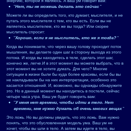
энергию, которой я являюсь. А ваш ум говорит вам:
"
Нет, ты не можешь делать это сейчас
"
Можете ли вы определить того, кто думает, мыслителя, и не
путать этого мыслителя с тем, кто вы есть. Если вы не
являетесь мыслителем, кто же вы тогда? Или скорее
мыслитель спросит:
"
Хорошо, если я не мыслитель, кто же я тогда?
"
Когда вы понимаете, что через вашу голову проходит поток
мышления, вы делаете один шаг в сторону выхода из этого
потока. И когда вы находитесь в теле, сделать этот шаг,
конечно же, легче.И в этот момент вы можете выбрать, что в
этот момент вы не хотите думать. Для чего? Многие
ситуации в жизни были бы куда более красивы, если бы вы
не накладывали бы на них интерпретации, особенно это
касается отношений. И, возможно, вы однажды обнаружите
это. Но в данный момент вы находитесь в постели, сейчас
четыре часа утра. Ваш ум будет говорить вам:
"
У меня нет времени, чтобы идти в тело. Нет
времени, мне нужно думать об очень многих вещах
"
Это ложь. Но вы должны увидеть, что это ложь. Вам нужно
понять, что это обусловленная модель ума. Ваш ум не
хочет, чтобы вы шли в тело. А затем вы идете в тело, вы