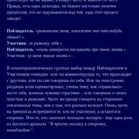
Правда, есть одна загвоздка: он бывает настолько увлечен
процессом, что не задумывается над тем, куда этот процесс
заведет.
Наблюдатель
: «
развлеките меня, покажите мне что-нибудь
эдакое!
».
Участник
: «
я развлеку себя
».
Наблюдатель
: «
очень интересно послушать про твою жизнь
».
Участник: «
у меня такая жизнь
»…
В психотерапевтических группах выбор между Наблюдателем и
Участником очевиден: или ты комментируешь то, что происходит
с другими, или ты сам говоришь по себя. Или ты тихо/громко
раздаешь всем оценки/ярлыки, учишь тому, как «правильно»
вести себя, живешь чужими страстями – или говоришь о своих
чувствах и реакциях. Часто же проще говорить на сторонние
отвлеченные темы, чем о том, что реально волнует. Очень часто
на тренингах встречаются те, кто не участвуют, а остаются в
сторонке. Или те, кто занимает позицию эксперта - еще одна роль
из богатого арсенала. "
Я просто посижу в сторонке,
понаблюдаю
".