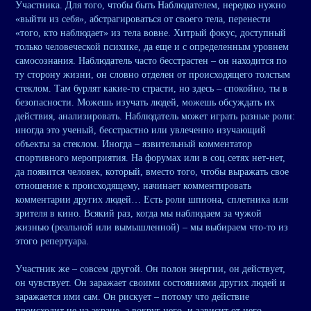
Участника. Для того, чтобы быть Наблюдателем, нередко нужно
«выйти из себя», абстрагироваться от своего тела, перенести
«того, кто наблюдает» из тела вовне. Хитрый фокус, доступный
только человеческой психике, да еще и с определенным уровнем
самосознания. Наблюдатель часто бесстрастен – он находится по
ту сторону жизни, он словно отделен от происходящего толстым
стеклом. Там бурлят какие-то страсти, но здесь – спокойно, ты в
безопасности. Можешь изучать людей, можешь обсуждать их
действия, анализировать. Наблюдатель может играть разные роли:
иногда это ученый, бесстрастно или увлеченно изучающий
объекты за стеклом. Иногда – язвительный комментатор
спортивного мероприятия. На форумах или в соц.сетях нет-нет,
да появится человек, который, вместо того, чтобы выражать свое
отношение к происходящему, начинает комментировать
комментарии других людей… Есть роли шпиона, сплетника или
зрителя в кино. Всякий раз, когда мы наблюдаем за чужой
жизнью (реальной или вымышленной) – мы выбираем что-то из
этого репертуара.
Участник же – совсем другой. Он полон энергии, он действует,
он чувствует. Он заражает своими состояниями других людей и
заражается ими сам. Он рискует – потому что действие
происходит не на экране, а вокруг него, и зависит от него.