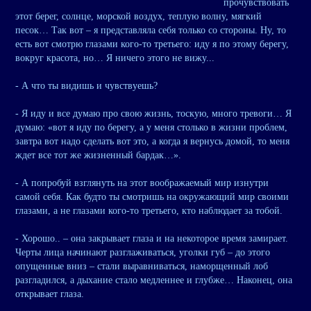
прочувствовать
этот берег, солнце, морской воздух, теплую волну, мягкий
песок… Так вот – я представляла себя только со стороны. Ну, то
есть вот смотрю глазами кого-то третьего: иду я по этому берегу,
вокруг красота, но… Я ничего этого не вижу...
- А что ты видишь и чувствуешь?
- Я иду и все думаю про свою жизнь, тоскую, много тревоги… Я
думаю: «вот я иду по берегу, а у меня столько в жизни проблем,
завтра вот надо сделать вот это, а когда я вернусь домой, то меня
ждет все тот же жизненный бардак…».
- А попробуй взглянуть на этот воображаемый мир изнутри
самой себя. Как будто ты смотришь на окружающий мир своими
глазами, а не глазами кого-то третьего, кто наблюдает за тобой.
- Хорошо.. – она закрывает глаза и на некоторое время замирает.
Черты лица начинают разглаживаться, уголки губ – до этого
опущенные вниз – стали выравниваться, наморщенный лоб
разгладился, а дыхание стало медленнее и глубже… Наконец, она
открывает глаза.