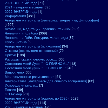
2021 ЭНЕРГИИ года
[71]
2021 - энергии месяцев
[395]
2022 ЭНЕРГИИ года
[1]
Информация
[381]
Авторские материалы (эзотерика, энергетика, философия)
[1907]
Активации, медитации, практики, техники
[827]
Ченнелинги Крайона
[309]
Ченнелинги Гайи, Лемурии, Атлантидіы
[87]
Публицистика
[8]
Авторские материалы (психология)
[34]
О жизни (психология отношений)
[79]
Притчи
[198]
Рассказы, сказки, очерки, эссе....
[303]
Состояния моей Души "...О ГЛАВНОМ..."
[48]
Состояния моей Души "... О ЖИЗНИ..."
[46]
Видео, кино
[303]
Мои озвученные размышления
[51]
Альтернатива (материалы для личного восприятия)
[62]
Исповедь читателя...
[7]
Поэзия
[49]
ЭЗО-юмор
[70]
Авторские материалы (разное, до 2020)
[6023]
2020 ЭНЕРГИИ года
[114]
2020 - энергии месяцев
[479]