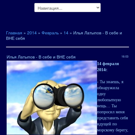
Главная
»
2014
»
Февраль
»
14
» Илья Латыпов - В себе и
ВНЕ себя
Илья Латыпов - В себе и ВНЕ себя
16:03
14 февраля
2014
г.
- Ты знаешь, я
обнаружила
одну
любопытную
вещь… Ты
попросил меня
представить себя
идущей по
морскому берегу,