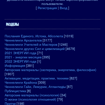
пользователи.
[
Регистрация
|
Вход
]
РАЗДЕЛЫ
Послания Единого, Истока, Абсолюта
[1019]
Ченнелинги Архангелов
[3177]
Ченнелинги Учителей и Мастеров
[1246]
Ченнелинги других Сил и цивилизаций
[4679]
2021 ЭНЕРГИИ года
[71]
2021 - энергии месяцев
[395]
2022 ЭНЕРГИИ года
[1]
Информация
[381]
Авторские материалы (эзотерика, энергетика, философия)
[1907]
Активации, медитации, практики, техники
[827]
Ченнелинги Крайона
[309]
Ченнелинги Гайи, Лемурии, Атлантидіы
[87]
Публицистика
[8]
Авторские материалы (психология)
[34]
О жизни (психология отношений)
[79]
Притчи
[198]