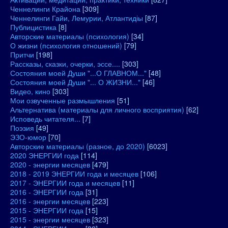
Ченнелинги Крайона
[309]
Ченнелинги Гайи, Лемурии, Атлантидіы
[87]
Публицистика
[8]
Авторские материалы (психология)
[34]
О жизни (психология отношений)
[79]
Притчи
[198]
Рассказы, сказки, очерки, эссе....
[303]
Состояния моей Души "...О ГЛАВНОМ..."
[48]
Состояния моей Души "... О ЖИЗНИ..."
[46]
Видео, кино
[303]
Мои озвученные размышления
[51]
Альтернатива (материалы для личного восприятия)
[62]
Исповедь читателя...
[7]
Поэзия
[49]
ЭЗО-юмор
[70]
Авторские материалы (разное, до 2020)
[6023]
2020 ЭНЕРГИИ года
[114]
2020 - энергии месяцев
[479]
2018 - 2019 ЭНЕРГИИ года и месяцев
[106]
2017 - ЭНЕРГИИ года и месяцев
[11]
2016 - ЭНЕРГИИ года
[31]
2016 - энергии месяцев
[223]
2015 - ЭНЕРГИИ года
[15]
2015 - энергии месяцев
[323]