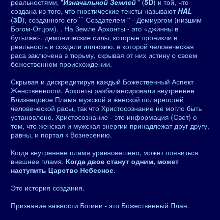
реальностями, "
Изначальной Землей
" (
5D
) и той, что
создана из того, что гностические тексты называют
HAL
(
3D
), созданного его `` Создателем '' - Демиургом (низшим
Богом-Отцом). . На Земле Архонты - это «джинны в
бутылке», демонические силы, которые проникли в
реальность и создали иллюзию, в которой человеческая
раса заключена в тюрьму, скрывая от них истину о своем
божественном происхождении.
Скрывая и дискредитируя каждый Божественный Аспект
Женственности, Архонты разбалансировали внутреннее
Близнецовое Пламя мужской и женской полярностей
человеческой расы, так что Христосознание не могло быть
установлено. Христосознание - это информация (Свет) о
том, что женская и мужская энергии принадлежат друг другу,
равны, и портал к Вознесению.
Когда внутреннее пламя уравновешено, может появиться
внешнее пламя.
Когда двое станут одним, может
наступить Царство Небесное
.
Это история создания.
Признание важности Богини - это Божественный План.