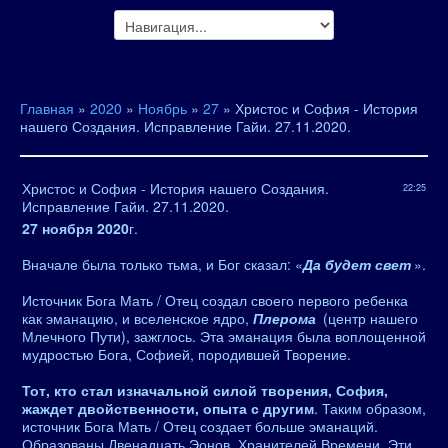
Главная
»
2020
»
Ноябрь
»
27
» Христос и София - История
нашего Создания. Исправление Гайи. 27.11.2020.
Христос и София - История нашего Создания.
22:25
Исправление Гайи. 27.11.2020.
27 ноября 2020
г.
Вначале была только тьма, и Бог сказал: «
Да будет свет
».
Источник Бога Мать / Отец создал своего первого ребенка
как эманацию, и вселенское ядро,
Плерома
(центр нашего
Млечного Пути), зажглось. Эта эманация была воплощенной
мудростью Бога, Софией, породившей Творение.
Тот, кто стал изначальной силой творения, София,
жаждет двойственности, опыта с другим
. Таким образом,
источник Бога Мать / Отец создает больше эманаций.
Образованы Двенадцать Эонов, Хранителей Времени. Эти