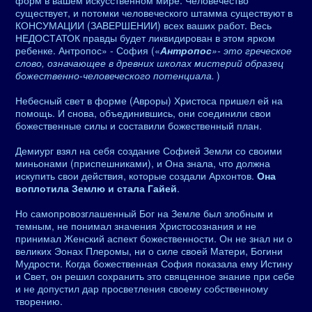
форм в вашем искусственном мире. Человечество
существует, и потомки человеческого штамма существуют в
КОНСУМАЦИИ (ЗАВЕРШЕНИИ) всех ваших работ. Весь
НЕДОСТАТОК правды будет ликвидирован в этом ярком
ребенке. Антропос» - София («
Антропос
»- это греческое
слово, означающее в древних школах мистерий образец
божественно-человеческого потенциала.
)
Небесный свет в форме (Авроры) Христоса пришел ей на
помощь. И снова, объединившись, они соединили свои
божественные силы и составили божественный план.
Демиург взял на себя создание Софией Земли со своими
миньонами (приспешниками), и Она знала, что должна
искупить свои действия, которые создали Архонтов.
Она
воплотила Землю и стала Гайей
.
Но самопровозглашенный Бог на Земле был злобным и
темным, не понимал значения Христосознания и не
принимал Женский аспект божественности. Он не знал ни о
великих Эонах Плеромы, ни о силе своей Матери, Богини
Мудрости. Когда божественная София показала ему Истину
и Свет, он решил сохранить это священное знание при себе
и не допустил дар просветления своему собственному
творению.