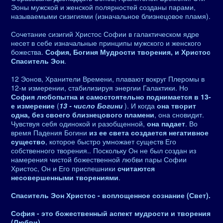
Эоны мужской и женской полярностей созданы парами,
называемыми сизигиями (изначальное близнецовое пламя).
Сочетание сизигий Христос Софии в галактическом ядре
несет в себе изначальные принципы мужского и женского
божества.
София, Богиня Мудрости творения, и Христос
Спаситель Эон
.
12 Эонов, Хранители Времени, плавают вокруг Плеромы в
12-м измерении, стабилизируя энергии Галактики. Но
София любопытна и самостоятельно поднимается в 13-
е измерение
(
13 - число Богини
). И когда
она творит
одна, без своего близнецового пламени
, она сновидит.
Чувствуя себя одинокой и разобщенной,
она падает
. Во
время Падения Богини
из ее света создается негативное
существо
, которое быстро умножает существ Его
собственного творения.. Поскольку Он не был создан из
намерения чистой божественной любви пары Софии
Христос, Он и Его приспешники
считаются
несовершенными творениями
.
Спаситель Эон Христос - воплощенное сознание (Свет).
София - это божественный аспект мудрости и творения
(Любви)
.