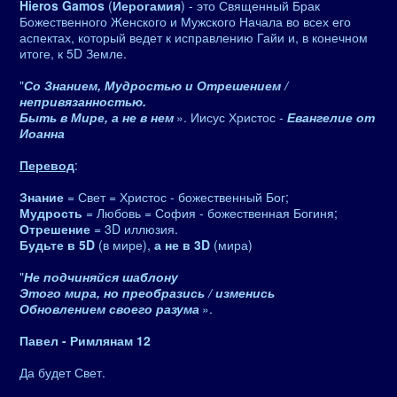
Hieros Gamos
(
Иерогамия
) - это Священный Брак
Божественного Женского и Мужского Начала во всех его
аспектах, который ведет к исправлению Гайи и, в конечном
итоге, к 5D Земле.
"
Со Знанием, Мудростью и Отрешением /
непривязанностью.
Быть в Мире, а не в нем
». Иисус Христос -
Евангелие от
Иоанна
Перевод
:
Знание
= Свет = Христос - божественный Бог;
Мудрость
= Любовь = София - божественная Богиня;
Отрешение
= 3D иллюзия.
Будьте в 5D
(в мире),
а не в 3D
(мира)
"
Не подчиняйся шаблону
Этого мира, но преобразись / изменись
Обновлением своего разума
».
Павел - Римлянам 12
Да будет Свет.