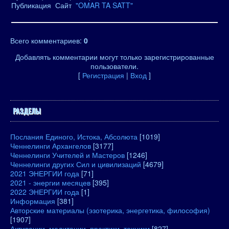
Публикация Сайт
"OMAR TA SATT"
Всего комментариев
:
0
Добавлять комментарии могут только зарегистрированные
пользователи.
[
Регистрация
|
Вход
]
РАЗДЕЛЫ
Послания Единого, Истока, Абсолюта
[1019]
Ченнелинги Архангелов
[3177]
Ченнелинги Учителей и Мастеров
[1246]
Ченнелинги других Сил и цивилизаций
[4679]
2021 ЭНЕРГИИ года
[71]
2021 - энергии месяцев
[395]
2022 ЭНЕРГИИ года
[1]
Информация
[381]
Авторские материалы (эзотерика, энергетика, философия)
[1907]
Активации, медитации, практики, техники
[827]