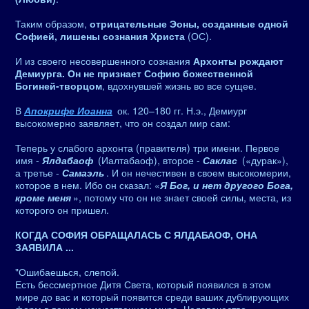
Таким образом,
отрицательные Эоны, созданные одной
Софией, лишены сознания Христа
(ОС).
И из своего несовершенного сознания
Архонты рождают
Демиурга. Он не признает Софию божественной
Богиней-творцом
, вдохнувшей жизнь во все сущее.
В
Апокрифе Иоанна
ок. 120–180 гг. Н.э., Демиург
высокомерно заявляет, что он создал мир сам:
Теперь у слабого архонта (правителя) три имени. Первое
имя -
Ялдабаоф
(Иалтабаоф), второе -
Саклас
(«дурак»),
а третье -
Самаэль
. И он нечестивен в своем высокомерии,
которое в нем. Ибо он сказал: «
Я Бог, и нет другого Бога,
кроме меня
», потому что он не знает своей силы, места, из
которого он пришел.
КОГДА СОФИЯ ОБРАЩАЛАСЬ С ЯЛДАБАОФ, ОНА
ЗАЯВИЛА ...
"Ошибаешься, слепой.
Есть бессмертное Дитя Света, который появился в этом
мире до вас и который появится среди ваших дублирующих