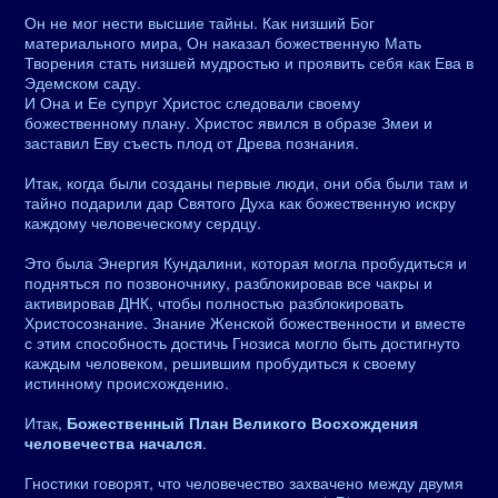
Он не мог нести высшие тайны. Как низший Бог
материального мира, Он наказал божественную Мать
Творения стать низшей мудростью и проявить себя как Ева в
Эдемском саду.
И Она и Ее супруг Христос следовали своему
божественному плану. Христос явился в образе Змеи и
заставил Еву съесть плод от Древа познания.
Итак, когда были созданы первые люди, они оба были там и
тайно подарили дар Святого Духа как божественную искру
каждому человеческому сердцу.
Это была Энергия Кундалини, которая могла пробудиться и
подняться по позвоночнику, разблокировав все чакры и
активировав ДНК, чтобы полностью разблокировать
Христосознание. Знание Женской божественности и вместе
с этим способность достичь Гнозиса могло быть достигнуто
каждым человеком, решившим пробудиться к своему
истинному происхождению.
Итак,
Божественный План Великого Восхождения
человечества начался
.
Гностики говорят, что человечество захвачено между двумя