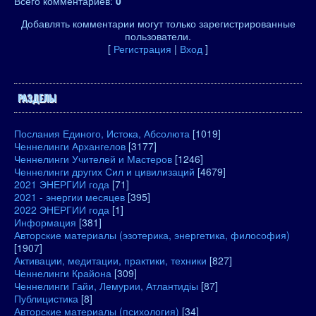
Всего комментариев
:
0
Добавлять комментарии могут только зарегистрированные
пользователи.
[
Регистрация
|
Вход
]
РАЗДЕЛЫ
Послания Единого, Истока, Абсолюта
[1019]
Ченнелинги Архангелов
[3177]
Ченнелинги Учителей и Мастеров
[1246]
Ченнелинги других Сил и цивилизаций
[4679]
2021 ЭНЕРГИИ года
[71]
2021 - энергии месяцев
[395]
2022 ЭНЕРГИИ года
[1]
Информация
[381]
Авторские материалы (эзотерика, энергетика, философия)
[1907]
Активации, медитации, практики, техники
[827]
Ченнелинги Крайона
[309]
Ченнелинги Гайи, Лемурии, Атлантидіы
[87]
Публицистика
[8]
Авторские материалы (психология)
[34]