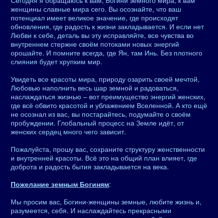
Сегодня я обращаюсь к вам, Богини земного мира, к вам
женщины славные мира сего. Вы осознайте, что ваш
потенциал имеет великое значение, где происходят
обновления, где радость к жизни закладывается. И если нет
Любви к себе, деталь вы эту исправляйте, все чувства во
внутреннем стержне своём потоками новых энергий
орошайте. И помните всегда, где Ян, там Инь. Без плотного
слияния будет хрупким мир.
Увидеть все красоты мира, природу озарить своей мечтой,
Любовью наполнить весь шар земной и радоваться,
наслаждаться жизнью – вот преимущество энергий женских,
где всё обвито красотой и ублажением Вселенной. А кто ещё
не осознал из вас, вы постарайтесь, подумайте о своём
пробуждении. Глобальный процесс на Земле идёт, от
женских сердец много чего зависит.
Пожалуйста, прошу вас, сохраните структуру женственности
и внутренней красоты. Всё это на общий план влияет, где
доброта и радость бытия закладывается на века.
Пожелание земным Богиням
:
Мы просим вас, Богини-женщины земные, любите жизнь и,
разумеется, себя. И наслаждайтесь прекрасными