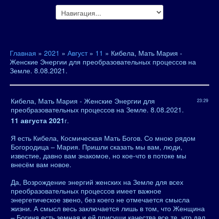
Главная
»
2021
»
Август
»
11
» Кибела, Мать Мария -
Женские Энергии для преобразовательных процессов на
Земле. 8.08.2021.
Кибела, Мать Мария - Женские Энергии для
23:29
преобразовательных процессов на Земле. 8.08.2021.
11 августа 2021
г.
Я есть Кибела, Космическая Мать Богов. Со мною рядом
Богородица – Мария. Пришли сказать мы вам, люди,
известие, давно вам знакомое, но кое-что в потоке мы
внесём вам новое.
Да, Возрождение энергий женских на Земле для всех
преобразовательных процессов имеет важное
энергетическое звено, без коего не отмечается смысла
жизни. А смысл весь заключается лишь в том, что Женщина
– Богиня есть земная и ей присущи качества все те, что дал