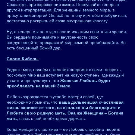
Создатель при зарождении жизни. Послушайте теперь в
другой интерпретации: Для женщины земного мира, в
присутствии энергий Ян, всё по плечу и, чтобы пробудиться,
достаточно раскрыть ей свою внутреннюю красоту.
Ну, а теперь мы по отдельности изложим свои точки зрения.
Вы сердцем принимайте и внутренность свою
воодушевляйте, прекрасный мир земной преображайте. Вы
есть бесценный Божий дар.
Слово Кибелы
:
Родные мои, начнём о женских энергиях с вами говорить,
поскольку Мир ваш вступает на новую ступень, где каждый
узнает и прочувствует, что
Женская Любовь будет
преобладать на вашей Земле
.
Любовь зарождается в утробе матери своей, где
необходимо помнить, что
ваша дальнейшая счастливая
жизнь зависит от того, на сколько вы благодарите и
Любите свою родную мать. Она же Женщина – Богиня
мать
, связь с ней необходимо держать.
Когда женщина счастлива – ее Любовь способна творить
чудеса, от её Любви зависит гармония всей семьи. Когда