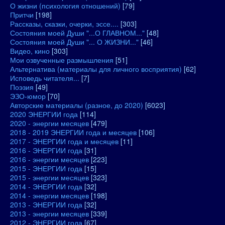
О жизни (психология отношений)
[79]
Притчи
[198]
Рассказы, сказки, очерки, эссе....
[303]
Состояния моей Души "...О ГЛАВНОМ..."
[48]
Состояния моей Души "... О ЖИЗНИ..."
[46]
Видео, кино
[303]
Мои озвученные размышления
[51]
Альтернатива (материалы для личного восприятия)
[62]
Исповедь читателя...
[7]
Поэзия
[49]
ЭЗО-юмор
[70]
Авторские материалы (разное, до 2020)
[6023]
2020 ЭНЕРГИИ года
[114]
2020 - энергии месяцев
[479]
2018 - 2019 ЭНЕРГИИ года и месяцев
[106]
2017 - ЭНЕРГИИ года и месяцев
[11]
2016 - ЭНЕРГИИ года
[31]
2016 - энергии месяцев
[223]
2015 - ЭНЕРГИИ года
[15]
2015 - энергии месяцев
[323]
2014 - ЭНЕРГИИ года
[32]
2014 - энергии месяцев
[198]
2013 - ЭНЕРГИИ года
[32]
2013 - энергии месяцев
[339]
2012 - ЭНЕРГИИ года
[67]