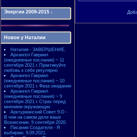
Энергии 2009-2015 ↓
Доба
Энергии 2009-2011 годы
2010 - энергии месяцев
Новое у Наталии
2010 - ЭНЕРГИИ года
2011 - энергии месяцев
Наталия - ЗАВЕРШЕНИЕ.
2011 - ЭНЕРГИИ года
Архангел Гавриил
2012 - энергии месяцев
(ежедневные послания) ~ 11
2012 - ЭНЕРГИИ года
сентября 2021 г. Практикуйте
2013 - энергии месяцев
любовь к себе регулярно
2013 - ЭНЕРГИИ года
Архангел Гавриил
2014 - энергии месяцев
(ежедневные послания) ~ 10
2014 - ЭНЕРГИИ года
сентября 2021 г. Фаза ожидания
2015 - энергии месяцев
Архангел Гавриил
2015 - ЭНЕРГИИ года
(ежедневные послания) ~ 9
сентября 2021 г. Страх перед
мнением окружающих
Арктурианский Совет 9-D -
В чем на самом деле ваше
Вознесение. 9 сентября 2020.
Писания Создателя - Я
выбираю. 9.09.2021.