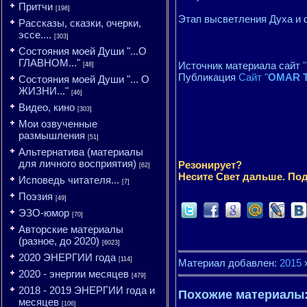
Притчи
[198]
Этап высветления Духа и 
Рассказы, сказки, очерки,
эссе....
[303]
Состояния моей Души "...О
ГЛАВНОМ..."
Источник материала сайт
[48]
Публикация
Сайт "
OMAR T
Состояния моей Души "... О
ЖИЗНИ..."
[46]
Видео, кино
[303]
Мои озвученные
размышления
[51]
Альтернатива (материалы
для личного восприятия)
Резонирует?
[62]
Несите Свет дальше. Под
Исповедь читателя...
[7]
Поэзия
[49]
ЭЗО-юмор
[70]
Авторские материалы
(разное, до 2020)
[6023]
2020 ЭНЕРГИИ года
[114]
Материал добавлен:
2015
2020 - энергии месяцев
[479]
2018 - 2019 ЭНЕРГИИ года и
Похожие материалы
месяцев
[106]