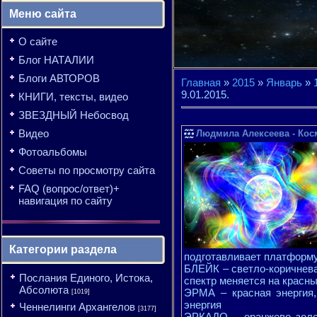
Меню сайта
О сайте
Блог НАТАЛИИ
Блоги АВТОРОВ
Главная
»
2015
»
Январь
»
9.01.2015.
КНИГИ, тексты, видео
ЗВЕЗДНЫЙ Небосвод
Видео
Людмила Алексеева - Косм
Фотоальбомы
Советы по просмотру сайта
FAQ (вопрос/ответ)+
навигация по сайту
Категории раздела
подготавливает платформ
БЛЕЙК – светло-коричнева
Послания Единого, Истока,
спектр меняется на красны
Абсолюта
ЭРМА – красная энергия,
[1019]
энергия
Ченнелинги Архангелов
[3177]
ЭРКАДО – оранжево золот