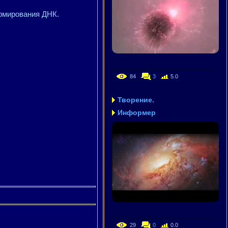
рмирования ДНК.
84
3
5.0
Творение.
Информер
29
0
0.0