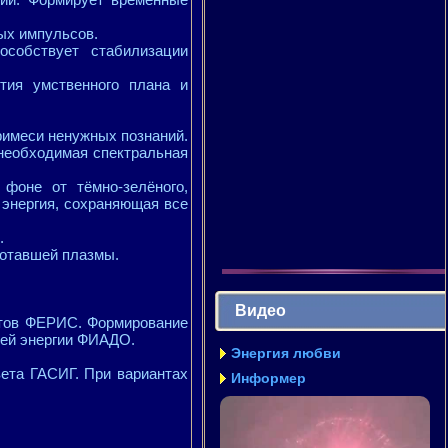
ых импульсов.
собствует стабилизации
тия умственного плана и
римеси ненужных познаний.
 необходимая спектральная
 фоне от тёмно-зелёного,
 энергия, сохраняющая все
.
ботавшей плазмы.
Видео
етов ФЕРИС. Формирование
ней энергии ФИАДО.
Энергия любви
вета ГАСИГ. При вариантах
Информер