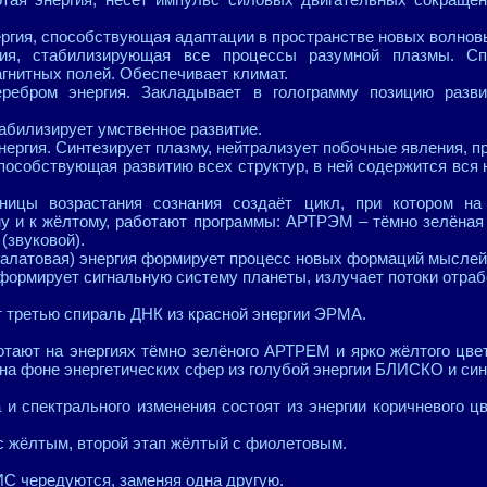
ргия, способствующая адаптации в пространстве новых волнов
ия, стабилизирующая все процессы разумной плазмы. Спо
агнитных полей. Обеспечивает климат.
ебром энергия. Закладывает в голограмму позицию разви
абилизирует умственное развитие.
ргия. Синтезирует плазму, нейтрализует побочные явления, п
пособствующая развитию всех структур, в ней содержится вся
ницы возрастания сознания создаёт цикл, при котором на
у и к жёлтому, работают программы: АРТРЭМ – тёмно зелёная
(звуковой).
алатовая) энергия формирует процесс новых формаций мыслей
формирует сигнальную систему планеты, излучает потоки отра
 третью спираль ДНК из красной энергии ЭРМА.
отают на энергиях тёмно зелёного АРТРЕМ и ярко жёлтого цв
 на фоне энергетических сфер из голубой энергии БЛИСКО и си
и спектрального изменения состоят из энергии коричневого ц
 жёлтым, второй этап жёлтый с фиолетовым.
 чередуются, заменяя одна другую.