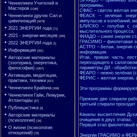
Ченнелинги Учителей и
программы.
Мастеров
[1246]
СФАС – светло жёлтая эне
Ченнелинги других Сил и
ФЕАСК – зелёная энерг
цивилизаций
импульсов и колебаний, м
[4679]
БЛИСКО – голубая с сер
2021 ЭНЕРГИИ года
[71]
мыслительного процесса.
2021 - энергии месяцев
ФИАДО – синяя энергия ст
[395]
ГРАСИМО – фиолетовая эне
2022 ЭНЕРГИИ года
[1]
АСТРО – белая, энергия с
Информация
[381]
информация.
Итак, правая часть лест
Авторские материалы
переходящего к салатовом
(эзотерика, энергетика,
параметры ДИ - обработки 
философия)
[1907]
ФЕАРО – нежно зелёная (с
Активации, медитации,
ФЕРИС – желтая энергия, 
практики, техники
[827]
Ченнелинги Крайона
Эти программы формируют
[309]
Ченнелинги Гайи, Лемурии,
Прежние две спирали раб
Атлантидіы
[87]
третьей спирали проходит
Публицистика
[8]
Каналы высветления Духа 
Авторские материалы
очищения в двух этапах.
(психология)
[34]
Первый этап фиолетовый с
О жизни (психология
отношений)
[79]
Энергии ГРАСИМО и ФЕРИС