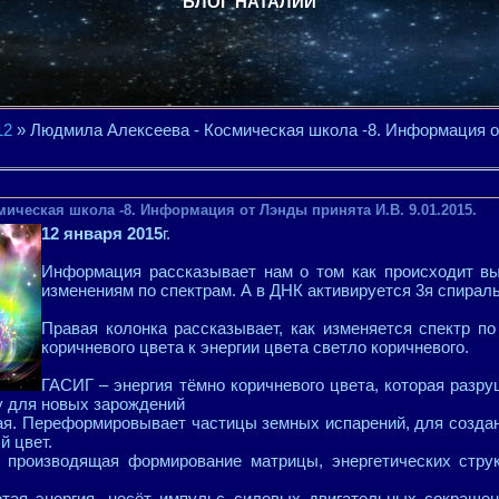
БЛОГ НАТАЛИИ
12
» Людмила Алексеева - Космическая школа -8. Информация о
ическая школа -8. Информация от Лэнды принята И.В. 9.01.2015.
12 января 2015
г.
Информация рассказывает нам о том как происходит вы
изменениям по спектрам. А в ДНК активируется 3я спираль
Правая колонка рассказывает, как изменяется спектр по
коричневого цвета к энергии цвета светло коричневого.
ГАСИГ – энергия тёмно коричневого цвета, которая разру
у для новых зарождений
я. Переформировывает частицы земных испарений, для создан
й цвет.
 производящая формирование матрицы, энергетических стру
ая энергия, несёт импульс силовых двигательных сокраще