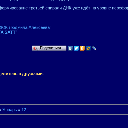
формирование третьей спирали ДНК уже идёт на уровне перефо
"ЖЖ Людмила Алексеева"
A SATT
"
Поделиться…
елитесь с друзьями.
»
Январь
»
12
: