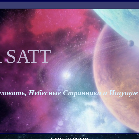
 SATT
ловать, Небесные Странники и Ищущие