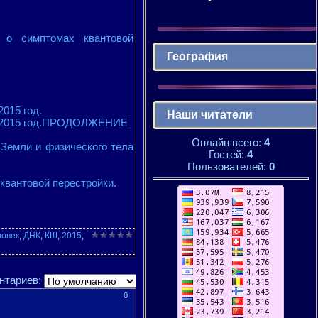
 о симптомах квантовой
География
015 год.
Наши читатели
на 2015 год.ПРОДОЛЖЕНИЕ
Онлайн всего:
4
Земли и физического тела
Гостей:
4
Пользователей:
0
 квантовой перестройки.
ловек
,
ДНК
,
КШ
,
2015
,
нтариев:
0