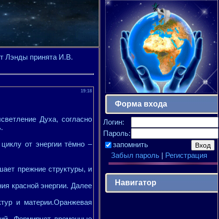
т Лэнды принята И.В.
19:18
Форма входа
светление Духа, согласно
Логин:
.
Пароль:
 циклу от энергии тёмно –
запомнить
Забыл пароль
|
Регистрация
шает прежние структуры, и
Навигатор
ия красной энергии. Далее
ктур и материи.Оранжевая
ний. Формирует временные